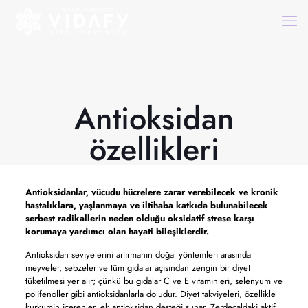
Antioksidan
özellikleri
Antioksidanlar, vücudu hücrelere zarar verebilecek ve kronik
hastalıklara, yaşlanmaya ve iltihaba katkıda bulunabilecek
serbest radikallerin neden olduğu oksidatif strese karşı
korumaya yardımcı olan hayati bileşiklerdir.
Antioksidan seviyelerini artırmanın doğal yöntemleri arasında
meyveler, sebzeler ve tüm gıdalar açısından zengin bir diyet
tüketilmesi yer alır; çünkü bu gıdalar C ve E vitaminleri, selenyum ve
polifenoller gibi antioksidanlarla doludur. Diyet takviyeleri, özellikle
kurkumin içerenler, ek antioksidan desteği sunar. Zerdeçaldaki aktif