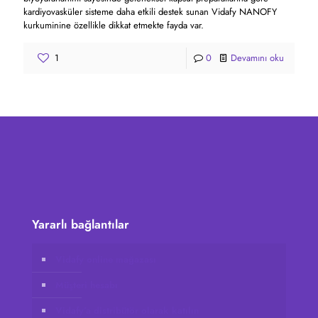
kardiyovasküler sisteme daha etkili destek sunan Vidafy NANOFY
kurkuminine özellikle dikkat etmekte fayda var.
1
0
Devamını oku
Yararlı bağlantılar
Vidafy online mağazası
Müşteri hesabı
Vidafy’a distribütör olarak katılın