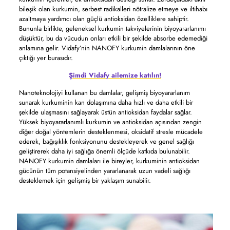
bileşik olan kurkumin, serbest radikalleri nötralize etmeye ve iltihabı
azaltmaya yardımcı olan güçlü antioksidan özelliklere sahiptir.
Bununla birlikte, geleneksel kurkumin takviyelerinin biyoyararlanımı
düşüktür, bu da vücudun onları etkili bir şekilde absorbe edemediği
anlamına gelir. Vidafy’nin NANOFY kurkumin damlalarının öne
çıktığı yer burasıdır.
Şimdi Vidafy ailemize katılın!
Nanoteknolojiyi kullanan bu damlalar, gelişmiş biyoyararlanım
sunarak kurkuminin kan dolaşımına daha hızlı ve daha etkili bir
şekilde ulaşmasını sağlayarak üstün antioksidan faydalar sağlar.
Yüksek biyoyararlanımlı kurkumin ve antioksidan açısından zengin
diğer doğal yöntemlerin desteklenmesi, oksidatif stresle mücadele
ederek, bağışıklık fonksiyonunu destekleyerek ve genel sağlığı
geliştirerek daha iyi sağlığa önemli ölçüde katkıda bulunabilir.
NANOFY kurkumin damlaları ile bireyler, kurkuminin antioksidan
gücünün tüm potansiyelinden yararlanarak uzun vadeli sağlığı
desteklemek için gelişmiş bir yaklaşım sunabilir.