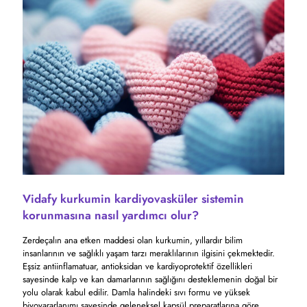
Vidafy kurkumin kardiyovasküler sistemin
korunmasına nasıl yardımcı olur?
Zerdeçalın ana etken maddesi olan kurkumin, yıllardır bilim
insanlarının ve sağlıklı yaşam tarzı meraklılarının ilgisini çekmektedir.
Eşsiz antiinflamatuar, antioksidan ve kardiyoprotektif özellikleri
sayesinde kalp ve kan damarlarının sağlığını desteklemenin doğal bir
yolu olarak kabul edilir. Damla halindeki sıvı formu ve yüksek
biyoyararlanımı sayesinde geleneksel kapsül preparatlarına göre