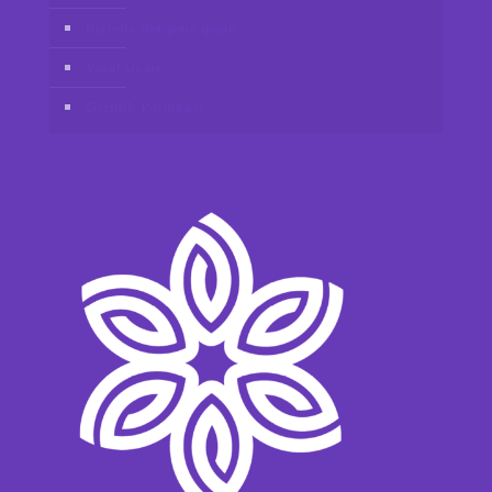
Bizimle iletişime geçin
Yasal Uyarı
Gizlilik Politikası