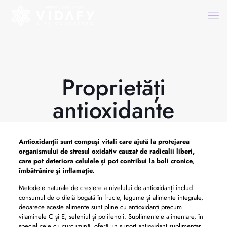
Proprietăți
antioxidante
Antioxidanții sunt compuși vitali care ajută la protejarea
organismului de stresul oxidativ cauzat de radicalii liberi,
care pot deteriora celulele și pot contribui la boli cronice,
îmbătrânire și inflamație.
Metodele naturale de creștere a nivelului de antioxidanți includ
consumul de o dietă bogată în fructe, legume și alimente integrale,
deoarece aceste alimente sunt pline cu antioxidanți precum
vitaminele C și E, seleniul și polifenoli. Suplimentele alimentare, în
special cele cu curcumină, oferă un suport antioxidant suplimentar.