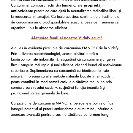
Curcumina, compusul activ din turmeric, are
proprietăți
antioxidante
puternice care ajută la neutralizarea radicalilor liberi și
la reducerea inflamației. Cu toate acestea, suplimentele tradiționale
de curcumină au o biodisponibilitate scăzută, ceea ce înseamnă că
organismul nu le absoarbe eficient.
Alătură-te familiei noastre Vidafy acum!
Aici ies în evidență picăturile de curcumină NANOFY de la Vidafy.
Prin utilizarea nanotehnologiei, aceste picături oferă o
biodisponibilitate îmbunătățită, asigurând că curcumina ajunge în
fluxul sanguin mai rapid și mai eficient, oferind beneficii antioxidante
superioare. Suplimentarea cu curcumină cu biodisponibilitate
ridicată, împreună cu alte metode naturale bogate în antioxidanți,
poate contribui în mod semnificativ la o sănătate mai bună prin
combaterea stresului oxidativ, susținând funcția imunitară și
promovând starea generală de bine.
Cu picăturile de curcumină NANOFY, persoanele pot valorifica
întregul potențial al puterii antioxidante a curcuminei, oferind o
abordare avansată pentru a susține sănătatea pe termen lung.