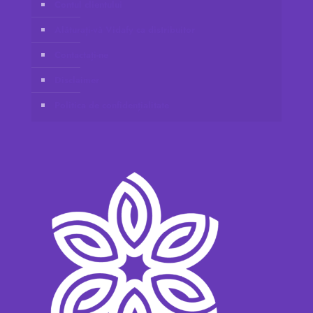
Contul clientului
Alăturați-vă Vidafy ca distribuitor
Contactați-ne
Disclaimer
Politica de confidențialitate