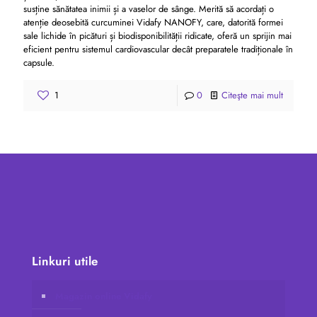
susține sănătatea inimii și a vaselor de sânge. Merită să acordați o
atenție deosebită curcuminei Vidafy NANOFY, care, datorită formei
sale lichide în picături și biodisponibilității ridicate, oferă un sprijin mai
eficient pentru sistemul cardiovascular decât preparatele tradiționale în
capsule.
1
0
Citeşte mai mult
Linkuri utile
Magazin online Vidafy