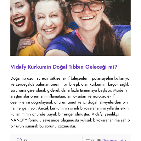
Vidafy Kurkumin Doğal Tıbbın Geleceği mi?
Doğal tıp uzun süredir bitkisel aktif bileşenlerin potansiyelini kullanıyor
ve zerdeçalda bulunan önemli bir bileşik olan kurkumin, birçok sağlık
sorununa çare olarak giderek daha fazla tanınmaya başlıyor. Modern
araştırmalar onun antiinflamatuar, antioksidan ve nöroprotektif
özelliklerini doğrulayarak onu en umut verici doğal takviyelerden biri
haline getiriyor. Ancak kurkuminin sınırlı biyoyararlanımı yıllardır etkin
kullanımının önünde büyük bir engel olmuştur. Vidafy, yenilikçi
NANOFY formülü sayesinde olağanüstü yüksek biyoyararlanıma sahip
bir ürün sunarak bu sorunu çözmüştür.
0
0
Devamını oku