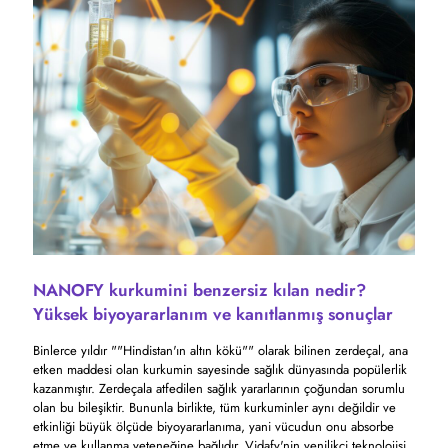
NANOFY kurkumini benzersiz kılan nedir?
Yüksek biyoyararlanım ve kanıtlanmış sonuçlar
Binlerce yıldır ""Hindistan'ın altın kökü"" olarak bilinen zerdeçal, ana
etken maddesi olan kurkumin sayesinde sağlık dünyasında popülerlik
kazanmıştır. Zerdeçala atfedilen sağlık yararlarının çoğundan sorumlu
olan bu bileşiktir. Bununla birlikte, tüm kurkuminler aynı değildir ve
etkinliği büyük ölçüde biyoyararlanıma, yani vücudun onu absorbe
etme ve kullanma yeteneğine bağlıdır. Vidafy'nin yenilikçi teknolojisi