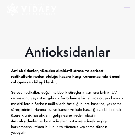
Antioksidanlar
Antioksidanlar,
vücudun oksidatif strese ve serbest
radikallerin neden olduğu hasara karşı korunmasında önemli
rol oynayan bileşiklerdir.
Serbest radikaller, doğal metabolik süreçlerin yanı sıra kirlilik, UV
radyasyonu veya stres gibi dış faktörlerin etkisi altında oluşan kararsız
moleküllerdir. Serbest radikallerin fazlalığı hücre hasarına, yaşlanma
süreçlerinin hızlanmasına ve kanser ve kalp hastalığı da dahil olmak
üzere kronik hastalıkların gelişmesine neden olabilir.
Antioksidanlar
serbest radikalleri nötralize ederek sağlığın
korunmasına katkıda bulunur ve vücudun yaşlanma sürecini
yavaşlatır.