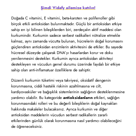
Şimdi Vidafy ailemize katılın!
Doğada C vitamini, E vitamini, beta-karoten ve polifenoller gibi
birçok etkili antioksidan bulunmaktadır. Güçlü bir antioksidan etkiye
sahip en iyi bilinen bileşiklerden biri, zerdeçalın aktif maddesi olan
kurkumindir. Kurkumin sadece serbest radikalleri nötralize etmekle
kalmaz, aynı zamanda vücutta bulunan, hücrelerin doğal korumasını
güçlendiren antioksidan enzimlerin aktivitesini de etkiler. Bu sayede
hücresel düzeyde çalışarak DNA’yı hasarlardan korur ve doku
yenilenmesini destekler. Kurkumin ayrıca antioksidan aktiviteyi
destekleyen ve vücudun genel durumu üzerinde faydalı bir etkiye
sahip olan anti-inflamatuar özelliklere de sahiptir.
Düzenli kurkumin tüketimi veya takviyesi, oksidatif dengenin
korunmasına, ciddi hastalık riskinin azaltılmasına ve cilt,
kardiyovasküler ve bağışıklık sistemlerinin sağlığının desteklenmesine
yardımcı olabilir. Bu kategoride
antioksidanların
etkileri, sağlığın
korunmasındaki rolleri ve bu değerli bileşiklerin doğal kaynakları
hakkında makaleler bulacaksınız. Ayrıca kurkumin ve diğer
antioksidan maddelerin vücudun serbest radikallerin zararlı
etkilerinden günlük olarak korunmasına nasıl yardımcı olabileceğini
de öğreneceksiniz.