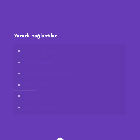
Yararlı bağlantılar
Vidafy online mağazası
Müşteri hesabı
Vidafy’a distribütör olarak katılın
Bizimle iletişime geçin
Yasal Uyarı
Gizlilik Politikası