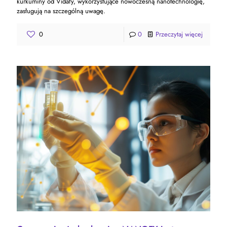
kurkuminy od Vidafy, wykorzystujące nowoczesną nanotechnologię,
zasługują na szczególną uwagę.
0
0
Przeczytaj więcej