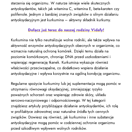
starzenia się organizmu. W naturze istnieje wiele skutecznych
antyoksydantów, takich jak witamina C, witamina E, beta-karoten czy
polifenole. Jednym z bardziej znanych związków o silnym działaniu
antyoksydacyjnym jest kurkumina – aktywny składnik kurkumy.
Dołącz już teraz do naszej rodziny Vidafy!
Kurkumina nie tylko neutralizuje wolne rodniki, ale także wpływa na
aktywność enzymów antyoksydacyjnych obecnych w organizmie, co
wzmacnia naturalną ochronę komórek. Dzięki temu działa na
poziomie komórkowym, chroniąc DNA przed uszkodzeniami i
wspierając regenerację tkanek. Kurkumina wykazuje również
właściwości przeciwzapalne, co dodatkowo wspiera działanie
antyoksydacyjne i wpływa korzystnie na ogólną kondycję organizmu.
Regularne spożycie kurkuminy lub jej suplementacja mogą pomóc w
utrzymaniu równowagi oksydacyjnej, zmniejszając ryzyko
poważnych schorzeń oraz wspierając zdrowie skóry, układu
sercowo-naczyniowego i odpornościowego. W tej kategorii
znajdziesz artykuły przybliżające działanie antyoksydantów, ich rolę
w profilaktyce zdrowotnej oraz naturalne źródła tych cennych
związków. Dowiesz się również, jak kurkumina i inne substancje
antyoksydacyjne mogą pomóc w codziennej ochronie organizmu
przed szkodliwym wpływem wolnych rodników.