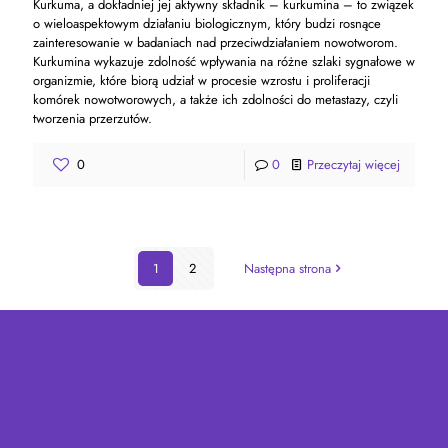
Kurkuma, a dokładniej jej aktywny składnik – kurkumina – to związek
o wieloaspektowym działaniu biologicznym, który budzi rosnące
zainteresowanie w badaniach nad przeciwdziałaniem nowotworom.
Kurkumina wykazuje zdolność wpływania na różne szlaki sygnałowe w
organizmie, które biorą udział w procesie wzrostu i proliferacji
komórek nowotworowych, a także ich zdolności do metastazy, czyli
tworzenia przerzutów.
0
0
Przeczytaj więcej
1
2
Następna strona