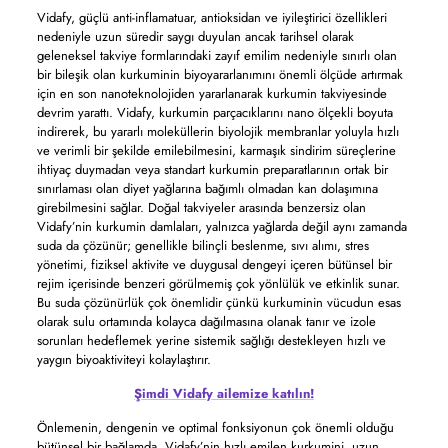
Vidafy, güçlü anti-inflamatuar, antioksidan ve iyileştirici özellikleri
nedeniyle uzun süredir saygı duyulan ancak tarihsel olarak
geleneksel takviye formlarındaki zayıf emilim nedeniyle sınırlı olan
bir bileşik olan kurkuminin biyoyararlanımını önemli ölçüde artırmak
için en son nanoteknolojiden yararlanarak kurkumin takviyesinde
devrim yarattı. Vidafy, kurkumin parçacıklarını nano ölçekli boyuta
indirerek, bu yararlı moleküllerin biyolojik membranlar yoluyla hızlı
ve verimli bir şekilde emilebilmesini, karmaşık sindirim süreçlerine
ihtiyaç duymadan veya standart kurkumin preparatlarının ortak bir
sınırlaması olan diyet yağlarına bağımlı olmadan kan dolaşımına
girebilmesini sağlar. Doğal takviyeler arasında benzersiz olan
Vidafy’nin kurkumin damlaları, yalnızca yağlarda değil aynı zamanda
suda da çözünür; genellikle bilinçli beslenme, sıvı alımı, stres
yönetimi, fiziksel aktivite ve duygusal dengeyi içeren bütünsel bir
rejim içerisinde benzeri görülmemiş çok yönlülük ve etkinlik sunar.
Bu suda çözünürlük çok önemlidir çünkü kurkuminin vücudun esas
olarak sulu ortamında kolayca dağılmasına olanak tanır ve izole
sorunları hedeflemek yerine sistemik sağlığı destekleyen hızlı ve
yaygın biyoaktiviteyi kolaylaştırır.
Şimdi Vidafy ailemize katılın!
Önlemenin, dengenin ve optimal fonksiyonun çok önemli olduğu
bütünsel bir bağlamda, Vidafy’nin hızlı emilen kurkumini, uzun