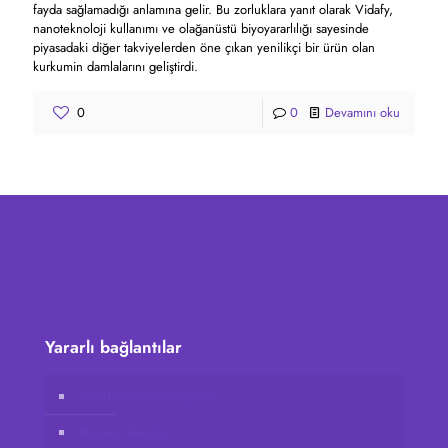
fayda sağlamadığı anlamına gelir. Bu zorluklara yanıt olarak Vidafy,
nanoteknoloji kullanımı ve olağanüstü biyoyararlılığı sayesinde
piyasadaki diğer takviyelerden öne çıkan yenilikçi bir ürün olan
kurkumin damlalarını geliştirdi.
0
0
Devamını oku
Yararlı bağlantılar
Vidafy online mağazası
Müşteri hesabı