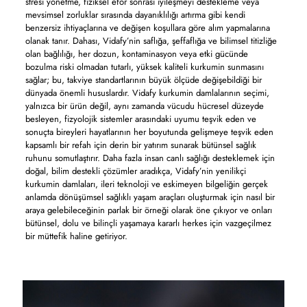
stresi yönetme, fiziksel efor sonrası iyileşmeyi destekleme veya
mevsimsel zorluklar sırasında dayanıklılığı artırma gibi kendi
benzersiz ihtiyaçlarına ve değişen koşullara göre alım yapmalarına
olanak tanır. Dahası, Vidafy’nin saflığa, şeffaflığa ve bilimsel titizliğe
olan bağlılığı, her dozun, kontaminasyon veya etki gücünde
bozulma riski olmadan tutarlı, yüksek kaliteli kurkumin sunmasını
sağlar; bu, takviye standartlarının büyük ölçüde değişebildiği bir
dünyada önemli hususlardır. Vidafy kurkumin damlalarının seçimi,
yalnızca bir ürün değil, aynı zamanda vücudu hücresel düzeyde
besleyen, fizyolojik sistemler arasındaki uyumu teşvik eden ve
sonuçta bireyleri hayatlarının her boyutunda gelişmeye teşvik eden
kapsamlı bir refah için derin bir yatırım sunarak bütünsel sağlık
ruhunu somutlaştırır. Daha fazla insan canlı sağlığı desteklemek için
doğal, bilim destekli çözümler aradıkça, Vidafy’nin yenilikçi
kurkumin damlaları, ileri teknoloji ve eskimeyen bilgeliğin gerçek
anlamda dönüşümsel sağlıklı yaşam araçları oluşturmak için nasıl bir
araya gelebileceğinin parlak bir örneği olarak öne çıkıyor ve onları
bütünsel, dolu ve bilinçli yaşamaya kararlı herkes için vazgeçilmez
bir müttefik haline getiriyor.