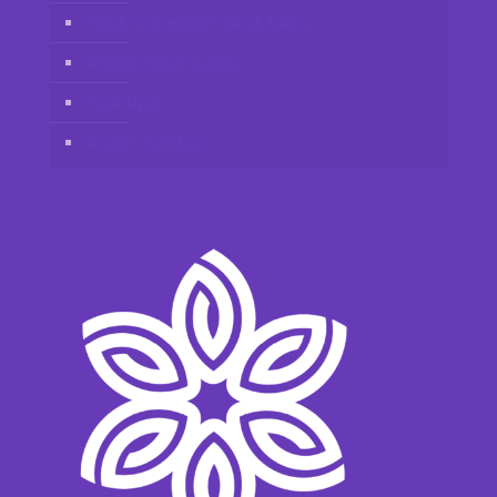
Vidafy’a distribütör olarak katılın
Bizimle iletişime geçin
Yasal Uyarı
Gizlilik Politikası