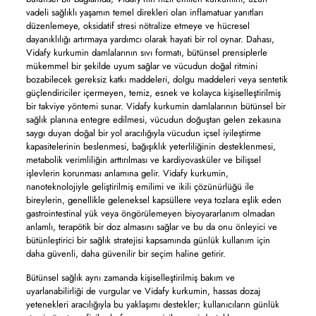
vadeli sağlıklı yaşamın temel direkleri olan inflamatuar yanıtları
düzenlemeye, oksidatif stresi nötralize etmeye ve hücresel
dayanıklılığı artırmaya yardımcı olarak hayati bir rol oynar. Dahası,
Vidafy kurkumin damlalarının sıvı formatı, bütünsel prensiplerle
mükemmel bir şekilde uyum sağlar ve vücudun doğal ritmini
bozabilecek gereksiz katkı maddeleri, dolgu maddeleri veya sentetik
güçlendiriciler içermeyen, temiz, esnek ve kolayca kişiselleştirilmiş
bir takviye yöntemi sunar. Vidafy kurkumin damlalarının bütünsel bir
sağlık planına entegre edilmesi, vücudun doğuştan gelen zekasına
saygı duyan doğal bir yol aracılığıyla vücudun içsel iyileştirme
kapasitelerinin beslenmesi, bağışıklık yeterliliğinin desteklenmesi,
metabolik verimliliğin arttırılması ve kardiyovasküler ve bilişsel
işlevlerin korunması anlamına gelir. Vidafy kurkumin,
nanoteknolojiyle geliştirilmiş emilimi ve ikili çözünürlüğü ile
bireylerin, genellikle geleneksel kapsüllere veya tozlara eşlik eden
gastrointestinal yük veya öngörülemeyen biyoyararlanım olmadan
anlamlı, terapötik bir doz almasını sağlar ve bu da onu önleyici ve
bütünleştirici bir sağlık stratejisi kapsamında günlük kullanım için
daha güvenli, daha güvenilir bir seçim haline getirir.
Bütünsel sağlık aynı zamanda kişiselleştirilmiş bakım ve
uyarlanabilirliği de vurgular ve Vidafy kurkumin, hassas dozaj
yetenekleri aracılığıyla bu yaklaşımı destekler; kullanıcıların günlük