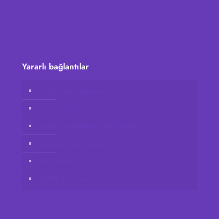
Yararlı bağlantılar
Vidafy online mağazası
Müşteri hesabı
Vidafy’a distribütör olarak katılın
Bizimle iletişime geçin
Yasal Uyarı
Gizlilik Politikası