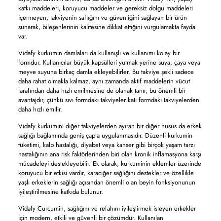
katkı maddeleri, koruyucu maddeler ve gereksiz dolgu maddeleri
içermeyen, takviyenin saflığını ve güvenliğini sağlayan bir ürün
sunarak, bileşenlerinin kalitesine dikkat ettiğini vurgulamakta fayda
var.
Vidafy kurkumin damlaları da kullanışlı ve kullanımı kolay bir
formdur. Kullanıcılar büyük kapsülleri yutmak yerine suya, çaya veya
meyve suyuna birkaç damla ekleyebilirler. Bu takviye şekli sadece
daha rahat olmakla kalmaz, aynı zamanda aktif maddelerin vücut
tarafından daha hızlı emilmesine de olanak tanır, bu önemli bir
avantajdır, çünkü sıvı formdaki takviyeler katı formdaki takviyelerden
daha hızlı emilir.
Vidafy kurkumini diğer takviyelerden ayıran bir diğer husus da erkek
sağlığı bağlamında geniş çapta uygulanmasıdır. Düzenli kurkumin
tüketimi, kalp hastalığı, diyabet veya kanser gibi birçok yaşam tarzı
hastalığının ana risk faktörlerinden biri olan kronik inflamasyona karşı
mücadeleyi destekleyebilir. Ek olarak, kurkuminin eklemler üzerinde
koruyucu bir etkisi vardır, karaciğer sağlığını destekler ve özellikle
yaşlı erkeklerin sağlığı açısından önemli olan beyin fonksiyonunun
iyileştirilmesine katkıda bulunur.
Vidafy Curcumin, sağlığını ve refahını iyileştirmek isteyen erkekler
için modern, etkili ve güvenli bir çözümdür. Kullanılan