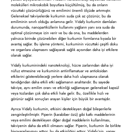
molekülleri mikroskobik boyutlara küçültülmüş, bu da onların
vücuttaki çözünürlüğünü ve emilimini önemli ölçüde artırmıştır.
Geleneksel takviyelerde kurkumin suda çok az çözünür, bu da
emiliminin sınırlı olduğu anlamına gelir. Vidafy kurkumin damlaları
durumunda, nanopartiküllerin kullanımı yağların yanı sıra suda da
optimal çözünmeye izin verir ve bu da ona, bu maddelerden
yalnızca birinde çözünebilen diğer kurkumin formlarına kıyasla bir
avantaj sağlar. Bu işleme yöntemi, kurkuminin vücuttaki çeşitli doku
ve organlara ulaşmasını sağlayarak sağlık açısından daha iyi etkilere
olanak sağlar.
Vidafy kurkuminindeki nanoteknoloji, hücre zarlarından daha iyi
nüfuz etmesine ve kurkuminin antiinflamatuar ve antioksidan
etkilerini gösterebileceği yerlere daha hızlı ulaşmasına olanak
tanıdığından daha etkili etki sağlamanın anahtarıdır. Bu sayede
takviye, aynı emilim oranı ve etkinliği sağlamayan geleneksel kapsül
veya tozlardan çok daha etkili hale gelir. Bu, özellikle hızlı ve
görünür sağlık sonuçları arayan kişiler için büyük bir avantajdır.
Ayrıca Vidafy kurkumin, etkisini destekleyen doğal bileşenlerle
zenginleştirilmiştir. Piperin (karabiber özü) gibi katkı maddelerinin
veya emilimi destekleyen diğer doğal maddelerin kullanılması,
takviyenin daha da etkili olmasını sağlar. Piperin, kurkumin ile birlikte
biyoyararlanımını arttırır, bu da etkinliğini arttırır. Vidafy’nin, yapay