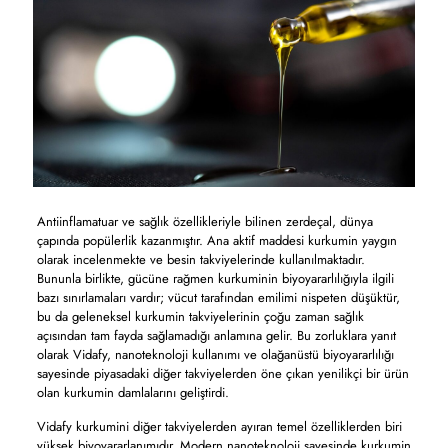
Antiinflamatuar ve sağlık özellikleriyle bilinen zerdeçal, dünya
çapında popülerlik kazanmıştır. Ana aktif maddesi kurkumin yaygın
olarak incelenmekte ve besin takviyelerinde kullanılmaktadır.
Bununla birlikte, gücüne rağmen kurkuminin biyoyararlılığıyla ilgili
bazı sınırlamaları vardır; vücut tarafından emilimi nispeten düşüktür,
bu da geleneksel kurkumin takviyelerinin çoğu zaman sağlık
açısından tam fayda sağlamadığı anlamına gelir. Bu zorluklara yanıt
olarak Vidafy, nanoteknoloji kullanımı ve olağanüstü biyoyararlılığı
sayesinde piyasadaki diğer takviyelerden öne çıkan yenilikçi bir ürün
olan kurkumin damlalarını geliştirdi.
Vidafy kurkumini diğer takviyelerden ayıran temel özelliklerden biri
yüksek biyoyararlanımıdır. Modern nanoteknoloji sayesinde kurkumin