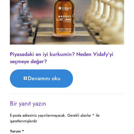
Piyasadaki en iyi kurkumin? Neden Vidafy’yi
seçmeye değer?
Devamını oku
Bir yanıt yazın
E-posta adresiniz yayınlanmayacak.
Gerekli alanlar
*
ile
işaretlenmişlerdir
Yorum
*