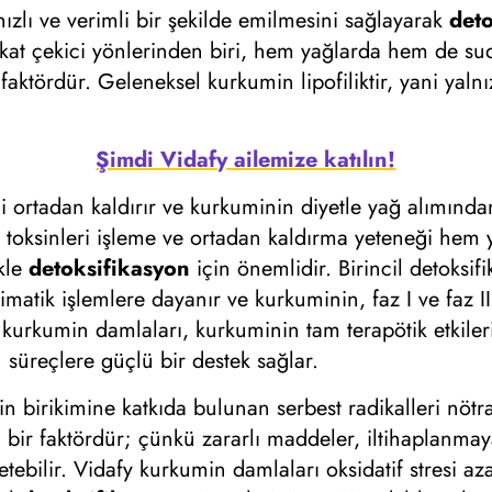
zlı ve verimli bir şekilde emilmesini sağlayarak
det
kkat çekici yönlerinden biri, hem yağlarda hem de sud
faktördür. Geleneksel kurkumin lipofiliktir, yani yal
Şimdi Vidafy ailemize katılın!
 ortadan kaldırır ve kurkuminin diyetle yağ alımında
n toksinleri işleme ve ortadan kaldırma yeteneği h
kle
detoksifikasyon
için önemlidir. Birincil detoksif
matik işlemlere dayanır ve kurkuminin, faz I ve faz II
y kurkumin damlaları, kurkuminin tam terapötik etkileri
bu süreçlere güçlü bir destek sağlar.
n birikimine katkıda bulunan serbest radikalleri nötra
li bir faktördür; çünkü zararlı maddeler, iltihaplanm
retebilir. Vidafy kurkumin damlaları oksidatif stresi a