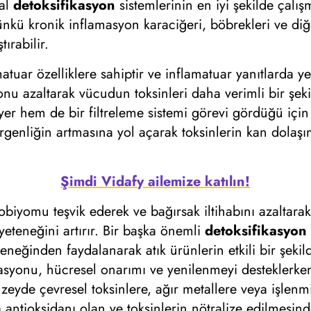
ğal
detoksifikasyon
sistemlerinin en iyi şekilde çalış
nkü kronik inflamasyon karaciğeri, böbrekleri ve di
ırabilir.
atuar özelliklere sahiptir ve inflamatuar yanıtlarda 
nu azaltarak vücudun toksinleri daha verimli bir şeki
iyer hem de bir filtreleme sistemi görevi gördüğü içi
irgenliğin artmasına yol açarak toksinlerin kan dolaş
Şimdi Vidafy ailemize katılın!
biyomu teşvik ederek ve bağırsak iltihabını azaltarak
yeteneğini artırır. Bir başka önemli
detoksifikasyon
eteneğinden faydalanarak atık ürünlerin etkili bir şeki
asyonu, hücresel onarımı ve yenilenmeyi desteklerken
de çevresel toksinlere, ağır metallere veya işlenmiş 
antioksidanı olan ve toksinlerin nötralize edilmesind