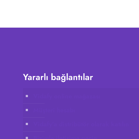
Yararlı bağlantılar
Vidafy online mağazası
Müşteri hesabı
Vidafy’a distribütör olarak katılın
Bizimle iletişime geçin