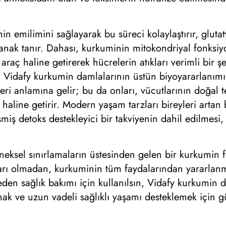
emilimini sağlayarak bu süreci kolaylaştırır, glutat
anak tanır. Dahası, kurkuminin mitokondriyal fonksiy
araç haline getirerek hücrelerin atıkları verimli bir ş
 Vidafy kurkumin damlalarının üstün biyoyararlanımı, 
i anlamına gelir; bu da onları, vücutlarının doğal t
m haline getirir. Modern yaşam tarzları bireyleri artan
miş detoks destekleyici bir takviyenin dahil edilmesi,
eksel sınırlamaların üstesinden gelen bir kurkumin fo
ukları olmadan, kurkuminin tüm faydalarından yararlanm
eden sağlık bakımı için kullanılsın, Vidafy kurkumi
mak ve uzun vadeli sağlıklı yaşamı desteklemek için g