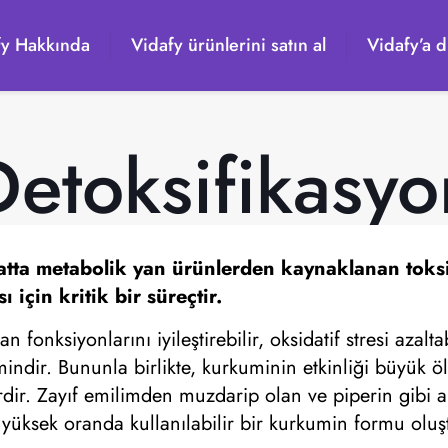
fy Hakkında
Vidafy ürünlerini satın al
Vidafy’a d
Detoksifikasyo
hatta metabolik yan ürünlerden kaynaklanan toks
için kritik bir süreçtir.
fonksiyonlarını iyileştirebilir, oksidatif stresi azalta
mindir. Bununla birlikte, kurkuminin etkinliği büyük 
dir. Zayıf emilimden muzdarip olan ve piperin gibi ar
k yüksek oranda kullanılabilir bir kurkumin formu oluş