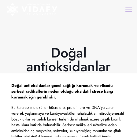
Doğal
antioksidanlar
Doğal antioksidanlar
genel sağlığı korumak ve vücudu
serbest radikallerin neden olduğu oksidatif strese karşı
korumak için gereklidir.
Bu kararsız moleküller hücrelere, proteinlere ve DNA’ya zarar
vererek yaşlanmaya ve kardiyovasküler rahatsızlıklar, nörodejeneratif
bozukluklar ve belirli kanser türleri dahil olmak üzere çeşitli kronik
hastalıklara katkıda bulunabilir. Serbest radikalleri nötralize eden
antioksidanlar, meyveler, sebzeler, kuruyemişler, tohumlar ve şifalı
bitkiler gibi doğal kaynaklarda ve ayrıca yüksek kaliteli besin