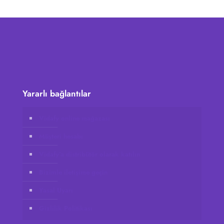
Yararlı bağlantılar
Vidafy online mağazası
Müşteri hesabı
Vidafy’a distribütör olarak katılın
Bizimle iletişime geçin
Yasal Uyarı
Gizlilik Politikası