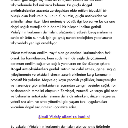
takviyelerinde bol miktarda bulunur. En güçlü
doğal
antioksidanlar
arasında zerdeçaldan elde edilen biyoaktif bir
bileşik olan kurkumin bulunur. Kurkumin, güçlü antioksidan ve
antiinflamatuar özellikleri nedeniyle büyük ilgi topladı ve bu da onu
doğal sağlık stratejilerinin önemli bir bileşeni haline getirdi.
Vidafy’nin kurkumin damlaları, olağanüstü yüksek biyoyararlanıma
sahip bir ürün sunmak için gelişmiş nanoteknolojiden yararlanarak
takviyedeki yeniliği örnekliyor.
Vücut tarafından emilimi zayıf olan geleneksel kurkuminden farklı
olarak bu formülasyon, hem suda hem de yağlarda çözünerek
optimum emilim sağlar ve sağlık yararlarını en üst düzeye çıkarır.
Doğal antioksidanları
günlük rutininize dahil etmek, genel sağlığı
iyileştirmenin ve oksidatif stresin zararlı etkilerine karşı korumanın
proaktif bir yoludur. Meyveler, koyu yapraklı yeşillikler, kuruyemişler
ve narenciye gibi antioksidanlar açısından zengin besinler sağlıklı bir
beslenmenin temelini oluşturur. Zerdeçal, zencefil ve tarçın gibi otlar
ve baharatlar antioksidan alımını daha da artırırken, düzenli egzersiz,
yeterli sıvı alımı ve stres yönetimi gibi yaşam tarzı uygulamaları
vücudun doğal savunmasını optimize eder.
Şimdi Vidafy ailemize katılın!
Bu çabaları Vidafy’nin kurkumin damlaları gibi gelişmiş ürünlerle