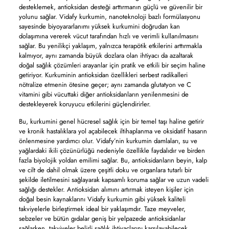
desteklemek, antioksidan desteği arttırmanın güçlü ve güvenilir bir
yolunu sağlar. Vidafy kurkumin, nanoteknoloji bazlı formülasyonu
sayesinde biyoyararlanımı yüksek kurkumini doğrudan kan
dolaşımına vererek vücut tarafından hızlı ve verimli kullanılmasını
sağlar. Bu yenilikçi yaklaşım, yalnızca terapötik etkilerini arttırmakla
kalmıyor, aynı zamanda büyük dozlara olan ihtiyacı da azaltarak
doğal sağlık çözümleri arayanlar için pratik ve etkili bir seçim haline
getiriyor. Kurkuminin antioksidan özellikleri serbest radikalleri
nötralize etmenin ötesine geçer; aynı zamanda glutatyon ve C
vitamini gibi vücuttaki diğer antioksidanların yenilenmesini de
destekleyerek koruyucu etkilerini güçlendirirler.
Bu, kurkumini genel hücresel sağlık için bir temel taşı haline getirir
ve kronik hastalıklara yol açabilecek iltihaplanma ve oksidatif hasarın
önlenmesine yardımcı olur. Vidafy’nin kurkumin damlaları, su ve
yağlardaki ikili çözünürlüğü nedeniyle özellikle faydalıdır ve birden
fazla biyolojik yoldan emilimi sağlar. Bu, antioksidanların beyin, kalp
ve cilt de dahil olmak üzere çeşitli doku ve organlara tutarlı bir
şekilde iletilmesini sağlayarak kapsamlı koruma sağlar ve uzun vadeli
sağlığı destekler. Antioksidan alımını artırmak isteyen kişiler için
doğal besin kaynaklarını Vidafy kurkumin gibi yüksek kaliteli
takviyelerle birleştirmek ideal bir yaklaşımdır. Taze meyveler,
sebzeler ve bütün gıdalar geniş bir yelpazede antioksidanlar
sağlarken, takviyeler belirli sağlık ihtiyaçlarını karşılayabilecek