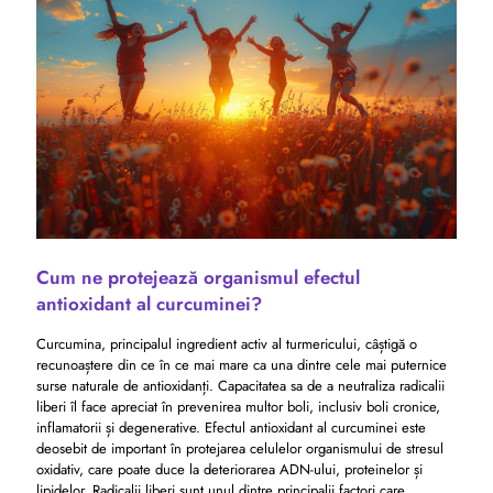
Cum ne protejează organismul efectul
antioxidant al curcuminei?
Curcumina, principalul ingredient activ al turmericului, câștigă o
recunoaștere din ce în ce mai mare ca una dintre cele mai puternice
surse naturale de antioxidanți. Capacitatea sa de a neutraliza radicalii
liberi îl face apreciat în prevenirea multor boli, inclusiv boli cronice,
inflamatorii și degenerative. Efectul antioxidant al curcuminei este
deosebit de important în protejarea celulelor organismului de stresul
oxidativ, care poate duce la deteriorarea ADN-ului, proteinelor și
lipidelor. Radicalii liberi sunt unul dintre principalii factori care