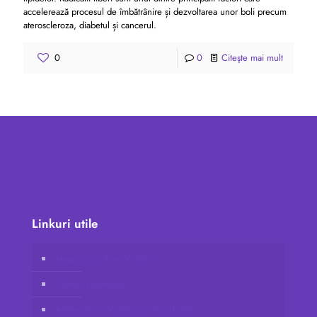
accelerează procesul de îmbătrânire și dezvoltarea unor boli precum
ateroscleroza, diabetul și cancerul.
0
0
Citeşte mai mult
Linkuri utile
Magazin online Vidafy
Contul clientului
Alăturați-vă Vidafy ca distribuitor