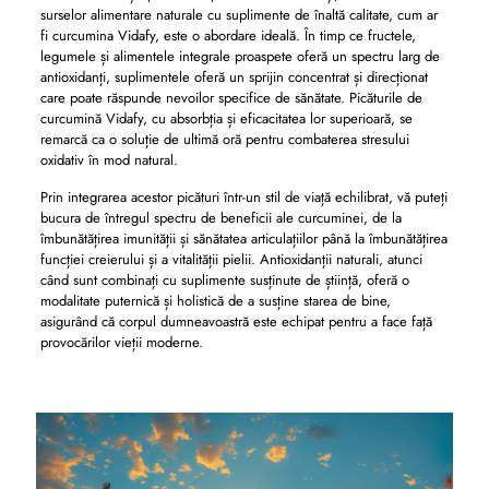
surselor alimentare naturale cu suplimente de înaltă calitate, cum ar
fi curcumina Vidafy, este o abordare ideală. În timp ce fructele,
legumele și alimentele integrale proaspete oferă un spectru larg de
antioxidanți, suplimentele oferă un sprijin concentrat și direcționat
care poate răspunde nevoilor specifice de sănătate. Picăturile de
curcumină Vidafy, cu absorbția și eficacitatea lor superioară, se
remarcă ca o soluție de ultimă oră pentru combaterea stresului
oxidativ în mod natural.
Prin integrarea acestor picături într-un stil de viață echilibrat, vă puteți
bucura de întregul spectru de beneficii ale curcuminei, de la
îmbunătățirea imunității și sănătatea articulațiilor până la îmbunătățirea
funcției creierului și a vitalității pielii. Antioxidanții naturali, atunci
când sunt combinați cu suplimente susținute de știință, oferă o
modalitate puternică și holistică de a susține starea de bine,
asigurând că corpul dumneavoastră este echipat pentru a face față
provocărilor vieții moderne.