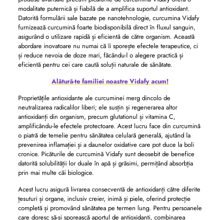
modalitate puternică și fiabilă de a amplifica suportul antioxidant.
Datorită formulării sale bazate pe nanotehnologie, curcumina Vidafy
furnizează curcumină foarte biodisponibilă direct în fluxul sanguin,
asigurând o utilizare rapidă și eficientă de către organism. Această
abordare inovatoare nu numai că îi sporește efectele terapeutice, ci
și reduce nevoia de doze mari, făcându-l o alegere practică și
eficientă pentru cei care caută soluții naturale de sănătate.
Alătură-te familiei noastre Vidafy acum!
Proprietățile antioxidante ale curcuminei merg dincolo de
neutralizarea radicalilor liberi; ele susțin și regenerarea altor
antioxidanți din organism, precum glutationul și vitamina C,
amplificându-le efectele protectoare. Acest lucru face din curcumină
o piatră de temelie pentru sănătatea celulară generală, ajutând la
prevenirea inflamației și a daunelor oxidative care pot duce la boli
cronice. Picăturile de curcumină Vidafy sunt deosebit de benefice
datorită solubilității lor duale în apă și grăsimi, permițând absorbția
prin mai multe căi biologice.
Acest lucru asigură livrarea consecventă de antioxidanți către diferite
țesuturi și organe, inclusiv creier, inimă și piele, oferind protecție
completă și promovând sănătatea pe termen lung. Pentru persoanele
care doresc să-și sporească aportul de antioxidanți, combinarea