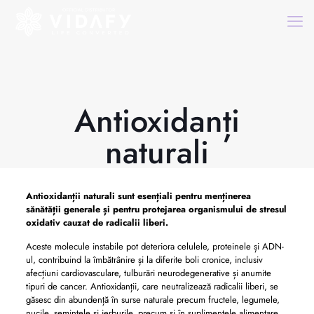
Antioxidanți
naturali
Antioxidanții naturali sunt esențiali pentru menținerea
sănătății generale și pentru protejarea organismului de stresul
oxidativ cauzat de radicalii liberi.
Aceste molecule instabile pot deteriora celulele, proteinele și ADN-
ul, contribuind la îmbătrânire și la diferite boli cronice, inclusiv
afecțiuni cardiovasculare, tulburări neurodegenerative și anumite
tipuri de cancer. Antioxidanții, care neutralizează radicalii liberi, se
găsesc din abundență în surse naturale precum fructele, legumele,
nucile, semințele și ierburile, precum și în suplimentele alimentare