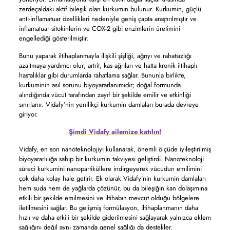
zerdeçaldaki aktif bileşik olan kurkumin bulunur. Kurkumin, güçlü
anti-inflamatuar özellikleri nedeniyle geniş çapta araştırılmıştır ve
inflamatuar sitokinlerin ve COX-2 gibi enzimlerin üretimini
engellediği gösterilmiştir.
Bunu yaparak iltihaplanmayla ilişkili şişliği, ağrıyı ve rahatsızlığı
azaltmaya yardımcı olur; artrit, kas ağrıları ve hatta kronik iltihaplı
hastalıklar gibi durumlarda rahatlama sağlar. Bununla birlikte,
kurkuminin asıl sorunu biyoyararlanımıdır; doğal formunda
alındığında vücut tarafından zayıf bir şekilde emilir ve etkinliği
sınırlanır. Vidafy’nin yenilikçi kurkumin damlaları burada devreye
giriyor.
Şimdi Vidafy ailemize katılın!
Vidafy, en son nanoteknolojiyi kullanarak, önemli ölçüde iyileştirilmiş
biyoyararlılığa sahip bir kurkumin takviyesi geliştirdi. Nanoteknoloji
süreci kurkumini nanopartiküllere indirgeyerek vücudun emilimini
çok daha kolay hale getirir. Ek olarak Vidafy’nin kurkumin damlaları
hem suda hem de yağlarda çözünür, bu da bileşiğin kan dolaşımına
etkili bir şekilde emilmesini ve iltihabın mevcut olduğu bölgelere
iletilmesini sağlar. Bu gelişmiş formülasyon, iltihaplanmanın daha
hızlı ve daha etkili bir şekilde giderilmesini sağlayarak yalnızca eklem
sağlığını değil aynı zamanda genel sağlığı da destekler.