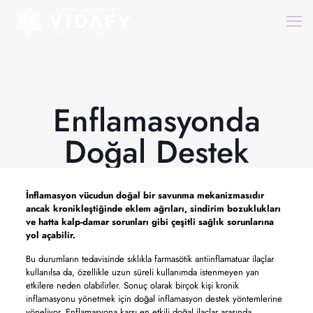
Enflamasyonda
Doğal Destek
İnflamasyon vücudun doğal bir savunma mekanizmasıdır
ancak kronikleştiğinde eklem ağrıları, sindirim bozuklukları
ve hatta kalp-damar sorunları gibi çeşitli sağlık sorunlarına
yol açabilir.
Bu durumların tedavisinde sıklıkla farmasötik antiinflamatuar ilaçlar
kullanılsa da, özellikle uzun süreli kullanımda istenmeyen yan
etkilere neden olabilirler. Sonuç olarak birçok kişi kronik
inflamasyonu yönetmek için doğal inflamasyon destek yöntemlerine
yöneliyor. Enflamasyona karşı en etkili doğal ilaçlar arasında