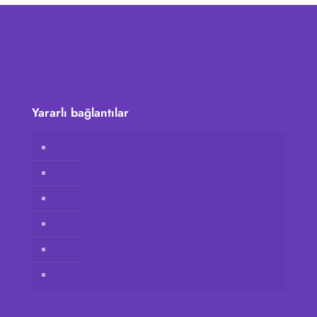
Yararlı bağlantılar
Vidafy online mağazası
Müşteri hesabı
Vidafy’a distribütör olarak katılın
Bizimle iletişime geçin
Yasal Uyarı
Gizlilik Politikası