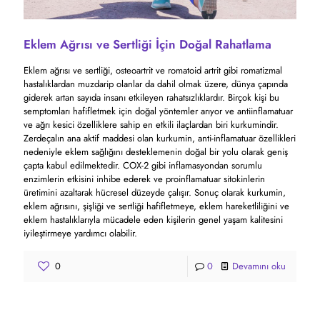
Eklem Ağrısı ve Sertliği İçin Doğal Rahatlama
Eklem ağrısı ve sertliği, osteoartrit ve romatoid artrit gibi romatizmal
hastalıklardan muzdarip olanlar da dahil olmak üzere, dünya çapında
giderek artan sayıda insanı etkileyen rahatsızlıklardır. Birçok kişi bu
semptomları hafifletmek için doğal yöntemler arıyor ve antiinflamatuar
ve ağrı kesici özelliklere sahip en etkili ilaçlardan biri kurkumindir.
Zerdeçalın ana aktif maddesi olan kurkumin, anti-inflamatuar özellikleri
nedeniyle eklem sağlığını desteklemenin doğal bir yolu olarak geniş
çapta kabul edilmektedir. COX-2 gibi inflamasyondan sorumlu
enzimlerin etkisini inhibe ederek ve proinflamatuar sitokinlerin
üretimini azaltarak hücresel düzeyde çalışır. Sonuç olarak kurkumin,
eklem ağrısını, şişliği ve sertliği hafifletmeye, eklem hareketliliğini ve
eklem hastalıklarıyla mücadele eden kişilerin genel yaşam kalitesini
iyileştirmeye yardımcı olabilir.
0
0
Devamını oku