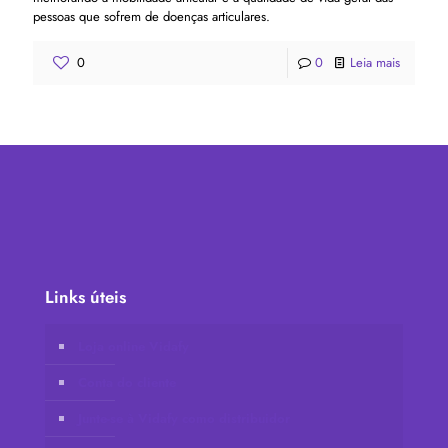
pessoas que sofrem de doenças articulares.
0
0
Leia mais
Links úteis
Loja online Vidafy
Conta do cliente
Junte-se à Vidafy como distribuidor