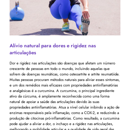
Alívio natural para dores e rigidez nas
articulações
Dor e rigidez nas articulações são doenças que afetam um número
crescente de pessoas em todo o mundo, incluindo aquelas que
sofrem de doenças reumáticas, como osteoartrite e artrite reumatóide.
Muitas pessoas procuram métodos naturais para aliviar esses sintomas,
e um dos remédios mais eficazes com propriedades antiinflamatórias
e analgésicas é a curcumina. A curcumina, o principal ingrediente
ativo da cúrcuma, é amplamente reconhecida como uma forma
natural de apoiar a saúde das articulações devido às suas
propriedades antiinflamatórias. Atua a nível celular inibindo a ação de
enzimas responsáveis ​​pela inflamação, como a COX-2, e reduzindo a
produção de citocinas pró-inflamatórias. Como resultado, a curcumina
pode ajudar a aliviar a dor, o inchaço e a rigidez nas articulações,
melhorando a mobilidade articular e a qualidade de vida geral das