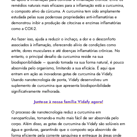
remédios naturais mais eficazes para a inflamação está a curcumina,
o composto ativo da cúrcuma. A curcumina tem sido amplamente
estudada pelas suas poderosas propriedades anti-inflamatórias e
demonstrou inibir a produção de citocinas e enzimas inflamatórias
como a COX-2.
Ao fazer isso, ajuda a reduzir o inchaço, a dor e o desconforto
associados à inflamação, oferecendo alívio de condições como
artrite, dores musculares e até doenças inflamatórias crônicas. No
entanto, o principal desafio da curcumina reside na sua
biodisponibilidade – quando tomada na sua forma natural, é pouco
absorvida pelo organismo, limitando a sua eficácia. É aqui que
entram em ação as inovadoras gotas de curcumina da Vidafy.
Usando nanotecnologia de ponta, Vidafy desenvolveu um
suplemento de curcumina que apresenta biodisponibilidade
significativamente melhorada.
Junte-se à nossa família Vidafy agora!
O processo de nanotecnologia reduz a curcumina em
nanopartículas, tornando-a muito mais fácil de ser absorvida pelo
corpo. Além disso, as gotas de curcumina da Vidafy são solúveis em
água e gorduras, garantindo que o composto seja absorvido de
forma eficiente pela corrente sanguínea e entregue às áreas onde