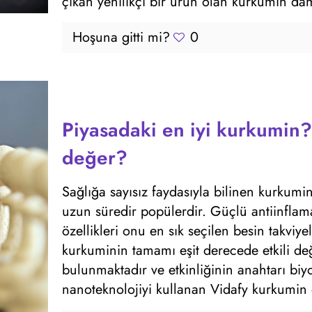
çıkan yenilikçi bir ürün olan kurkumin daml
Hoşuna gitti mi?
0
Piyasadaki en iyi kurkumin
değer?
Sağlığa sayısız faydasıyla bilinen kurkumin
uzun süredir popülerdir. Güçlü antiinflamat
özellikleri onu en sık seçilen besin takviye
kurkuminin tamamı eşit derecede etkili deği
bulunmaktadır ve etkinliğinin anahtarı bi
nanoteknolojiyi kullanan Vidafy kurkumin d