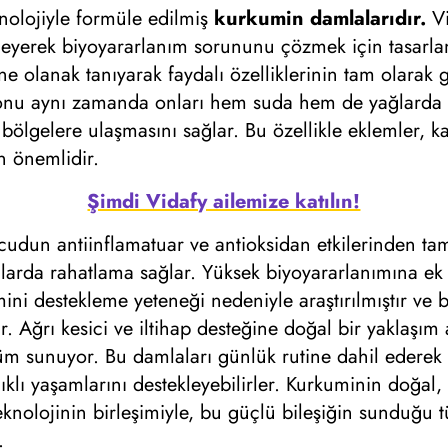
knolojiyle formüle edilmiş
kurkumin damlalarıdır.
Vi
geyerek biyoyararlanım sorununu çözmek için tasarla
e olanak tanıyarak faydalı özelliklerinin tam olarak g
onu aynı zamanda onları hem suda hem de yağlarda 
bölgelere ulaşmasını sağlar. Bu özellikle eklemler, ka
n önemlidir.
Şimdi Vidafy ailemize katılın!
vücudun antiinflamatuar ve antioksidan etkilerinden t
umlarda rahatlama sağlar. Yüksek biyoyararlanımına ek 
emini destekleme yeteneği nedeniyle araştırılmıştır ve
ir. Ağrı kesici ve iltihap desteğine doğal bir yaklaşım
m sunuyor. Bu damlaları günlük rutine dahil ederek bire
lıklı yaşamlarını destekleyebilirler. Kurkuminin doğal,
nolojinin birleşimiyle, bu güçlü bileşiğin sunduğu tü
.