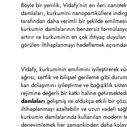
Böyle bir yenilik, Vidafy’nin en ileri nanote
damlaları, kurkumini nanopartiküllere indir
tarafından daha verimli bir şekilde emilmesin
kurkumin damlalarının benzersiz formülasy
artırır ve kurkuminin en çok ihtiyaç duyulan 
görülen iltihaplanmayı hedeflemek açısında
Vidafy, kurkuminin emilimini iyileştirerek 
ağrısı, sertlik ve bilişsel gerileme gibi dur
kan dolaşımını iyileştirme ve bağışıklık sist
rejimine değerli bir katkı haline getirmekted
damlaları
gelişmiş ve oldukça etkili bir çözü
iltihaplanmayı azaltabilir ve uzun vadeli sağ
kurkumin damlalarında kullanılan modern tek
deneyimlemek her zamankinden daha kolay