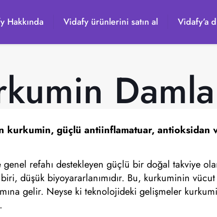
fy Hakkında
Vidafy ürünlerini satın al
Vidafy’a d
rkumin Damlal
an kurkumin, güçlü antiinflamatuar, antioksidan ve
 ve genel refahı destekleyen güçlü bir doğal takviye ol
n biri, düşük biyoyararlanımıdır. Bu, kurkuminin vücu
nlamına gelir. Neyse ki teknolojideki gelişmeler kurku
.