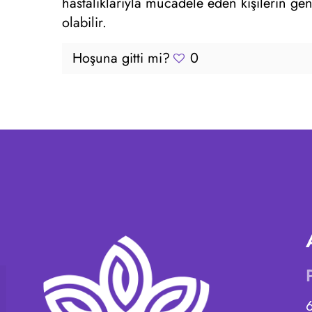
hastalıklarıyla mücadele eden kişilerin gen
olabilir.
Hoşuna gitti mi?
0