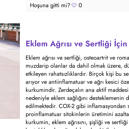
Hoşuna gitti mi?
0
Eklem Ağrısı ve Sertliği İçi
Eklem ağrısı ve sertliği, osteoartrit ve rom
muzdarip olanlar da dahil olmak üzere, dü
etkileyen rahatsızlıklardır. Birçok kişi bu
arıyor ve antiinflamatuar ve ağrı kesici özel
kurkumindir. Zerdeçalın ana aktif maddesi 
nedeniyle eklem sağlığını desteklemenin d
edilmektedir. COX-2 gibi inflamasyondan s
proinflamatuar sitokinlerin üretimini azal
kurkumin, eklem ağrısını, şişliği ve sertliğ