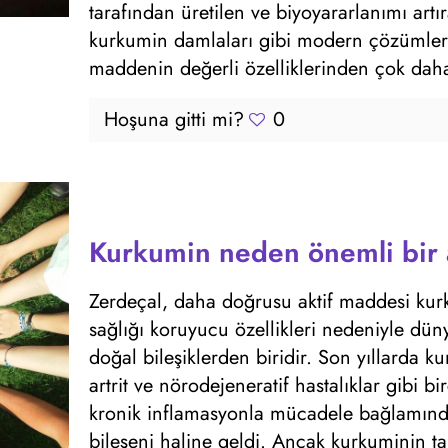
tarafından üretilen ve biyoyararlanımı art
kurkumin damlaları gibi modern çözümler
maddenin değerli özelliklerinden çok daha 
Hoşuna gitti mi?
0
Kurkumin neden önemli bir a
Zerdeçal, daha doğrusu aktif maddesi kurk
sağlığı koruyucu özellikleri nedeniyle dü
doğal bileşiklerden biridir. Son yıllarda ku
artrit ve nörodejeneratif hastalıklar gibi b
kronik inflamasyonla mücadele bağlamında
bileşeni haline geldi. Ancak kurkuminin ta