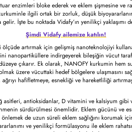
atuar enzimleri bloke ederek ve eklem şişmesine ve rah
, kurkuminle ilgili ortak bir zorluk, düşük biyoyararla
gelir. İşte bu noktada Vidafy’ın yenilikçi yaklaşımı d
Şimdi Vidafy ailemize katılın!
i ölçüde artırmak için gelişmiş nanoteknolojiyi kul
i nanopartiküllere indirgeyerek bileşiğin vücut tarafı
üst düzeye çıkarır. Ek olarak, NANOFY kurkumin hem
l olmak üzere vücuttaki hedef bölgelere ulaşmasını sa
 ağrıyı hafifletmeye, esnekliği ve hareketliliği artırm
asitleri, antioksidanlar, D vitamini ve kalsiyum gibi 
enmenin sürdürülmesi önemlidir. Eklem gücünü ve esnek
nı önlemek de uzun süreli eklem sağlığını korumak içi
rlanımı ve yenilikçi formülasyonu ile eklem rahatsı