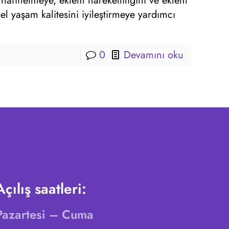
i hafifletmeye, eklem hareketliliğini ve eklem
el yaşam kalitesini iyileştirmeye yardımcı
0
Devamını oku
Açılış saatleri:
Pazartesi – Cuma