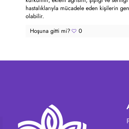
kurkumin, eklem ağrısını, şişliği ve sertliğ
hastalıklarıyla mücadele eden kişilerin gen
olabilir.
Hoşuna gitti mi?
0