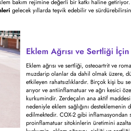
lem bakım rejimine değerli bir katkı haline getiriyor.
mleri
gelecek yıllarda teşvik edebilir ve sürdürebilirsin
Eklem Ağrısı ve Sertliği İçi
Eklem ağrısı ve sertliği, osteoartrit ve rom
muzdarip olanlar da dahil olmak üzere, dü
etkileyen rahatsızlıklardır. Birçok kişi bu
arıyor ve antiinflamatuar ve ağrı kesici özel
kurkumindir. Zerdeçalın ana aktif maddesi 
nedeniyle eklem sağlığını desteklemenin d
edilmektedir. COX-2 gibi inflamasyondan s
proinflamatuar sitokinlerin üretimini azal