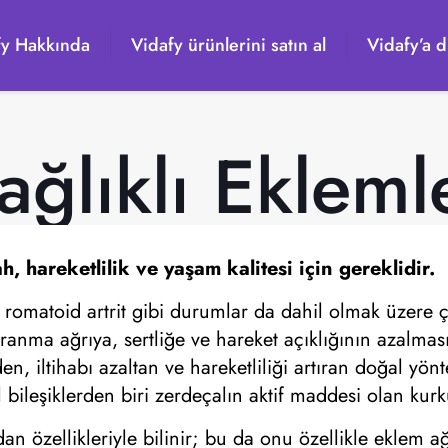
fy Hakkında
Vidafy ürünlerini satın al
Vidafy’a d
ağlıklı Ekleml
 hareketlilik ve yaşam kalitesi için gereklidir.
 romatoid artrit gibi durumlar da dahil olmak üzere çeş
ranma ağrıya, sertliğe ve hareket açıklığının azalmas
en, iltihabı azaltan ve hareketliliği artıran doğal yön
 bileşiklerden biri zerdeçalın aktif maddesi olan kur
n özellikleriyle bilinir; bu da onu özellikle eklem ağ