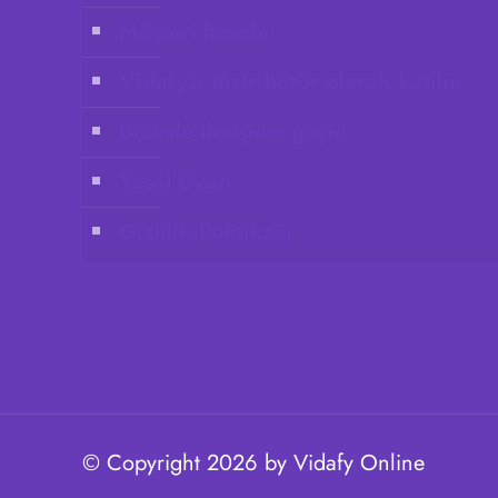
Müşteri hesabı
Vidafy’a distribütör olarak katılın
Bizimle iletişime geçin
Yasal Uyarı
Gizlilik Politikası
© Copyright 2026 by Vidafy Online