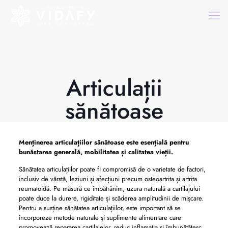
Articulații
sănătoase
Menținerea articulațiilor sănătoase este esențială pentru
bunăstarea generală, mobilitatea și calitatea vieții.
Sănătatea articulațiilor poate fi compromisă de o varietate de factori,
inclusiv de vârstă, leziuni și afecțiuni precum osteoartrita și artrita
reumatoidă. Pe măsură ce îmbătrânim, uzura naturală a cartilajului
poate duce la durere, rigiditate și scăderea amplitudinii de mișcare.
Pentru a susține sănătatea articulațiilor, este important să se
încorporeze metode naturale și suplimente alimentare care
promovează repararea cartilajelor, reduc inflamația și îmbunătățesc