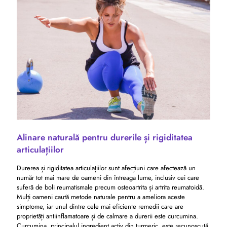
Alinare naturală pentru durerile și rigiditatea
articulațiilor
Durerea și rigiditatea articulațiilor sunt afecțiuni care afectează un
număr tot mai mare de oameni din întreaga lume, inclusiv cei care
suferă de boli reumatismale precum osteoartrita și artrita reumatoidă.
Mulți oameni caută metode naturale pentru a ameliora aceste
simptome, iar unul dintre cele mai eficiente remedii care are
proprietăți antiinflamatoare și de calmare a durerii este curcumina.
Curcumina, principalul ingredient activ din turmeric, este recunoscută