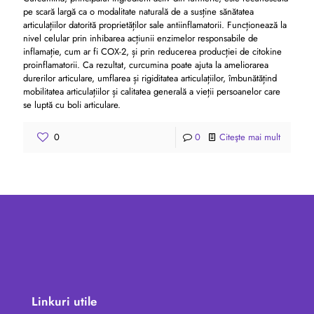
pe scară largă ca o modalitate naturală de a susține sănătatea
articulațiilor datorită proprietăților sale antiinflamatorii. Funcționează la
nivel celular prin inhibarea acțiunii enzimelor responsabile de
inflamație, cum ar fi COX-2, și prin reducerea producției de citokine
proinflamatorii. Ca rezultat, curcumina poate ajuta la ameliorarea
durerilor articulare, umflarea și rigiditatea articulațiilor, îmbunătățind
mobilitatea articulațiilor și calitatea generală a vieții persoanelor care
se luptă cu boli articulare.
0
0
Citeşte mai mult
Linkuri utile