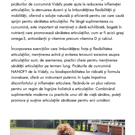
picăturilor de curcumină Vidafy poate ajuta la reducerea inflamației
articulațiilor, la atenuarea durerii și la îmbunătățirea flexibilității și
mobilității, oferind o soluție naturală și eficientă pentru cei care caută
sprijin pentru sănătatea articulațiilor. Pe lângă suplimentarea cu
curcumină, este important să mențineți o dietă echilibrată, bogată în
nutrienți care promovează sănătatea articulațiilor, cum ar fi acizii grași
omega-3, antioxidanții și vitamine precum vitamina D și calciul.
Încorporarea exercițiilor care îmbunătățesc forța și flexibilitatea
articulațiilor, menținerea activă și evitarea tensiunii excesive asupra
articulațiilor sunt, de asemenea, practici cheie pentru menținerea
sănătății articulațiilor pe termen lung. Picăturile de curcumină
NANOFY de la Vidafy, cu biodisponibilitatea lor ridicată și formula
inovatoare, oferă un instrument puternic în lupta împotriva
disconfortului și inflamației articulare, făcându-le un plus valoros
pentru un regim de îngrijire holistică a articulațiilor. Combinând
suplimentele moderne cu practicile unui stil de viață sănătos, puteți
promova și susține articulațiile sănătoase pentru anii următori.