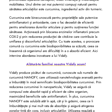
mobilitatea. Unul dintre cei mai puternici compuși naturali pentru
sănătatea articulațiilor este curcumina, ingredientul activ din turmeric.
Curcumina este binecunoscută pentru proprietățile sale puternice
antiinflamatorii și antioxidante, care o fac deosebit de eficientă
pentru ameliorarea durerilor articulare și pentru susținerea funcției
sănătoase. Acționează prin blocarea enzimelor inflamatorii precum
COX-2 și prin reducerea producției de citokine care contribuie la
umflarea și disconfortul articulațiilor. Cu toate acestea, o provocare
comună cu curcumina este biodisponibilitatea sa scăzută, ceea ce
înseamnă că organismul are dificultăți în a o absorbi eficient. Aici
intervine abordarea inovatoare a lui Vidafy.
Alătură-te familiei noastre Vidafy acum!
Vidafy produce picături de curcumină, cunoscute sub numele de
curcumină NANOFY, care utilizează nanotehnologia avansată pentru
a îmbunătăți în mod semnificativ biodisponibilitatea curcuminei. Prin
reducerea curcuminei în nanoparticule, Vidafy se asigură că
compusul este absorbit rapid și eficient de către organism,
maximizând beneficiile sale antiinflamatorii. În plus, curcumina
NANOFY este solubilă atât în ​​apă, cât și în grăsimi, ceea ce îi
îmbunătățește și mai mult rata de absorbție și asigură atingerea
zonelor țintă din corp, inclusiv articulațiilor. Utilizarea regulată a