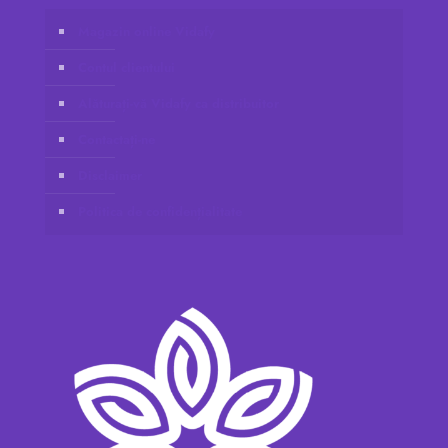
Magazin online Vidafy
Contul clientului
Alăturați-vă Vidafy ca distribuitor
Contactați-ne
Disclaimer
Politica de confidențialitate