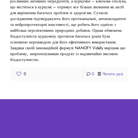
рослинних активних інгредієнтів, а куркумін – ключова сполука,
що міститься в куркумі – отримує все більше визнання як засіб
для вирішення багатьох проблем зі здоров’ям. Сучасні
дослідження підтверджують його протизапальні, антиоксидантні
та нейропротекторні властивості, що робить його однією з
найбільш перспективних природних добавок. Однак обмежена
біодоступність куркуміну протягом багатьох років була
основною перешкодою для його ефективного використання.
Завдяки своїй інноваційній формулі NANOFY Vidafy вирішив цю
проблему, запропонувавши продукт із надзвичайно високою
біодоступністю.
0
0
Читати далі