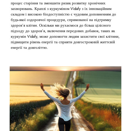
процес старіння та зменшити ризик розвитку хронічних
захворювань. Краплі з куркуміном Vidafy з їх інноваційним
складом і високою біодоступністю є чудовим доповненням до
будь-якої оздоровчої процедури, спрямованої на підтримку
здоров’я клітин. Оскільки ми рухаємося до більш цілісного
підходу до здоров’я, включення передових добавок, таких як
куркумін Vidafy, може допомогти людям захистити свої клітини,
підвищити рівень енергії та сприяти довгостроковій життєвій
енергії та довголіттю.