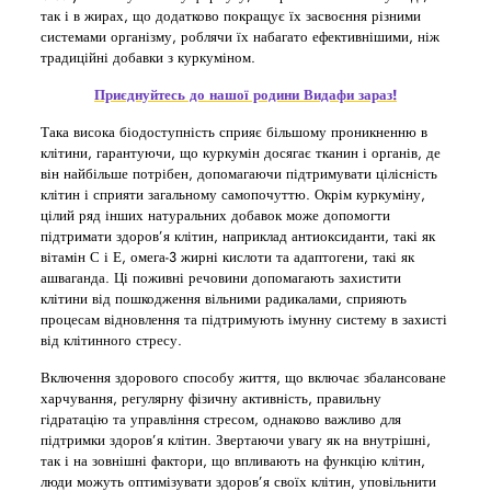
так і в жирах, що додатково покращує їх засвоєння різними
системами організму, роблячи їх набагато ефективнішими, ніж
традиційні добавки з куркуміном.
Приєднуйтесь до нашої родини Видафи зараз!
Така висока біодоступність сприяє більшому проникненню в
клітини, гарантуючи, що куркумін досягає тканин і органів, де
він найбільше потрібен, допомагаючи підтримувати цілісність
клітин і сприяти загальному самопочуттю. Окрім куркуміну,
цілий ряд інших натуральних добавок може допомогти
підтримати здоров’я клітин, наприклад антиоксиданти, такі як
вітамін С і Е, омега-3 жирні кислоти та адаптогени, такі як
ашваганда. Ці поживні речовини допомагають захистити
клітини від пошкодження вільними радикалами, сприяють
процесам відновлення та підтримують імунну систему в захисті
від клітинного стресу.
Включення здорового способу життя, що включає збалансоване
харчування, регулярну фізичну активність, правильну
гідратацію та управління стресом, однаково важливо для
підтримки здоров’я клітин. Звертаючи увагу як на внутрішні,
так і на зовнішні фактори, що впливають на функцію клітин,
люди можуть оптимізувати здоров’я своїх клітин, уповільнити