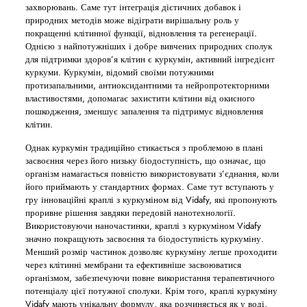
захворювань. Саме тут інтеграція дієтичних добавок і
природних методів може відіграти вирішальну роль у
покращенні клітинної функції, відновлення та регенерації.
Однією з найпотужніших і добре вивчених природних сполук
для підтримки здоров’я клітин є куркумін, активний інгредієнт
куркуми. Куркумін, відомий своїми потужними
протизапальними, антиоксидантними та нейропротекторними
властивостями, допомагає захистити клітини від окисного
пошкодження, зменшує запалення та підтримує відновлення
клітин.
Однак куркумін традиційно стикається з проблемою в плані
засвоєння через його низьку біодоступність, що означає, що
організм намагається повністю використовувати з’єднання, коли
його приймають у стандартних формах. Саме тут вступають у
гру інноваційні краплі з куркуміном від Vidafy, які пропонують
проривне рішення завдяки передовій нанотехнології.
Використовуючи наночастинки, краплі з куркуміном Vidafy
значно покращують засвоєння та біодоступність куркуміну.
Менший розмір частинок дозволяє куркуміну легше проходити
через клітинні мембрани та ефективніше засвоюватися
організмом, забезпечуючи повне використання терапевтичного
потенціалу цієї потужної сполуки. Крім того, краплі куркуміну
Vidafy мають унікальну формулу, яка розчиняється як у воді,