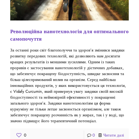
Революційна нанотехнологія для оптимального
самопочуття
За останні роки світ благополуччя та здоров’я змінився завдяки
розвитку передових технологій, які дозволяють нам досягати
кращих результатів із меншими зусиллями. Одним із таких
проривів є застосування нанотехнологій у дієтичних добавках,
що забезпечує покращену біодоступність, швидке засвоєння та
більш цілеспрямований вплив на організм. Серед найбільш
інноваційних продуктів, у яких використовується ця технологія,
є Vidafy Curcumin, який привернув увагу завдяки своїй високій
біодоступності та неймовірній ефективності у покращенні
загального здоров’я. Завдяки нанотехнологіям ця форма
куркуміну не тільки легше засвоюється організмом, але також
забезпечує покращену розчинність як у жирах, так і у воді, що
значно підвищує його терапевтичний потенціал.
0
0
Читати далі