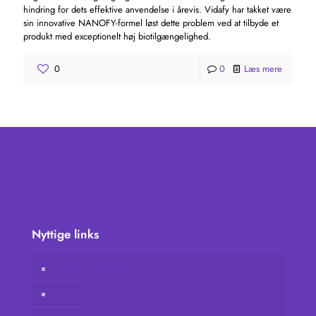
hindring for dets effektive anvendelse i årevis. Vidafy har takket være
sin innovative NANOFY-formel løst dette problem ved at tilbyde et
produkt med exceptionelt høj biotilgængelighed.
0
0
Læs mere
Nyttige links
Vidafy online butik
Kundens konto