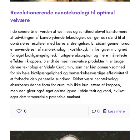
Revolutionerende nanoteknologi til optimal
velvære
I de senere år er verden af ​​wellness og sundhed blevet transformeret
af udviklingen af ​​banebrydende teknologier, der gør os i stand til at
opnå større resultater med færre anstrengelser. Et sådant gennembrud
er anvendelsen af ​​nanoteknologi i kosttilskud, hvilket giver mulighed
for øget biotilgængelighed, hurtigere absorption og mere målrettede
effekter i kroppen. Blandt de mest innovative produkter til at bruge
denne teknologi er Vidafy Curcumin, som har fået opmærksomhed
for sin høje biotilgængelighed og bemærkelsesværdige effektivitet til
at forbedre den generelle sundhed. Takket være nanoteknologi
absorberes denne form for curcumin ikke kun lettere af kroppen,
men den giver også øget opløselighed i både fedt og vand, hvilket
øger dets terapeutiske potentiale markant.
0
0
Læs mere