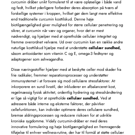
curcumin dråber unikt formuleret til at være opløselige i både vand
og fedt, hvilket yderligere forbedrer deres absorption på tværs af
forskellige systemer i kroppen, hvilket gør dem langt mere effektive
end traditionelle curcumin kosttilskud. Denne høje
biotilgængelighed giver mulighed for større cellulær penetrering og
sikrer, at curcumin når væv og organer, hvor det er mest
nødvendigt, og hjælper med at opretholde cellulær integritet og
fremme overordnet velvære. Ud over curcumin kan en række andre
naturlige kosttilskud hjælpe med at understøtte
cellulær sundhed,
såsom antioxidanter som vitamin C og E, omega-3 fedtsyrer og
adaptogener som ashwagandha.
Disse næringsstoffer hjælper med at beskytte celler mod skader fra
frie radikaler, fremmer reparationsprocesser og understøtter
immunsystemet i at forsvare sig mod cellulære stressfaktorer. At
inkorporere en sund livsstil, der inkluderer en afbalanceret kost,
regelmæssig fysisk aktivitet, ordentlig hydrering og stresshåndtering
er lige så vigtigt for at opretholde
cellulær sundhed.
Ved at
adressere både interne og eksterne faktorer, der påvirker
cellefunktionen, kan individer optimere deres cellulære sundhed,
bremse aldringsprocessen og reducere risikoen for at udvikle
kroniske sygdomme. Vidafy curcumin-dråber er med deres
innovative formulering og høje biotilgængelighed en fremragende
tilføjelse til enhver wellness-rutine, der har til formål at støtte cellulær