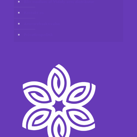
Bliv medlem af Vidafy som distributør
Kontakt os
Ansvarsfraskrivelse
Privatlivspolitik