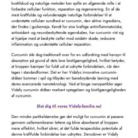
kosttilskud og naturlige metoder kan spille en afgørende rolle i at
forbedre cellulær funktion, reparation og regenerering. En af de
mest kraftfulde og velundersøgte naturlige forbindelser til at
understøtte cellulær sundhed er curcumin, den aktive ingrediens,
der findes i gurkemeje. Kendt for sine kraftige antiinflammatoriske,
antioxidant- og neurobeskyttende egenskaber, har curcumin vist sig
at hjælpe med at beskytte celler mod oxidativ skade, reducere
inflammation og understøtte cellulær reparation.
Curcumin står dog traditionelt over for en udfordring med hensyn til
absorption på grund af dets lave biotilgængelighed, hvilket betyder,
at kroppen kæmper for fuldt ud at udnytte forbindelsen, når den
tages i standardformer. Det er her Vidafys innovative curcumin-
dråber kommer i spil og tilbyder en banebrydende løsning med
deres avancerede nanoteknologi. Ved at bruge nanopartikler øger
Vidafy curcumin dråber markant optagelsen og biotilgængeligheden
af ​​curcumin.
Slut dig til vores Vidafy-familie nu!
Den mindre partikelstørrelse gør det muligt for curcumin at passere
gennem cellemembraner lettere og blive absorberet af kroppen
mere effektivt, hvilket sikrer, at det fulde terapeutiske potentiale af
denne kraftfulde forbindelse kan udnyttes. Derudover er Vidafy