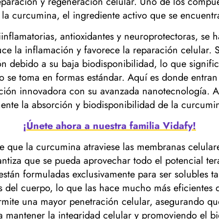
reparación y regeneración celular. Uno de los compu
s la curcumina, el ingrediente activo que se encuent
inflamatorias, antioxidantes y neuroprotectoras, se
duce la inflamación y favorece la reparación celular
n debido a su baja biodisponibilidad, lo que signific
o se toma en formas estándar. Aquí es donde entran
ión innovadora con su avanzada nanotecnología. Al u
ente la absorción y biodisponibilidad de la curcumi
¡Únete ahora a nuestra familia Vidafy!
 que la curcumina atraviese las membranas celulare
ntiza que se pueda aprovechar todo el potencial te
están formuladas exclusivamente para ser solubles t
as del cuerpo, lo que las hace mucho más eficientes
permite una mayor penetración celular, asegurando que
 mantener la integridad celular y promoviendo el b