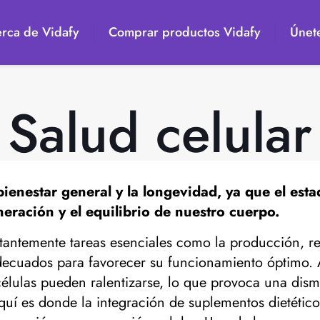
rca de Vidafy
Comprar productos Vidafy
Únete
Salud celular
ienestar general y la longevidad, ya que el esta
eración y el equilibrio de nuestro cuerpo.
stantemente tareas esenciales como la producción, 
es adecuados para favorecer su funcionamiento óptim
células pueden ralentizarse, lo que provoca una dis
Aquí es donde la integración de suplementos dietéti