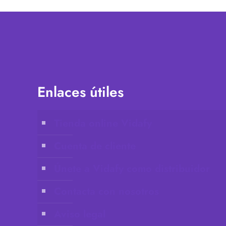
Enlaces útiles
Tienda online Vidafy
Cuenta de cliente
Únete a Vidafy como distribuidor
Contacta con nosotros
Aviso legal