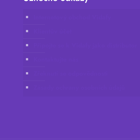
Internetový obchod Vidafy
Klientův účet
Připojte se k Vidafy jako distributor
Kontaktujte nás
Zřeknutí se odpovědnosti
Zásady ochrany osobních údajů