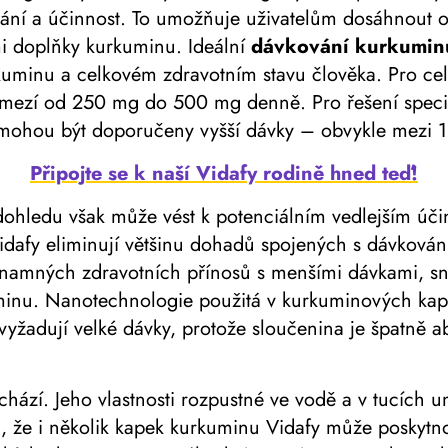
bávání a účinnost. To umožňuje uživatelům dosáhnout 
mi doplňky kurkuminu. Ideální
dávkování kurkumin
uminu a celkovém zdravotním stavu člověka. Pro cel
zmezí od 250 mg do 500 mg denně. Pro řešení specif
y, mohou být doporučeny vyšší dávky – obvykle mez
Připojte se k naší Vidafy rodině hned teď!
ohledu však může vést k potenciálním vedlejším účink
idafy eliminují většinu dohadů spojených s dávkování
namných zdravotních přínosů s menšími dávkami, sní
uminu. Nanotechnologie použitá v kurkuminových kap
vyžadují velké dávky, protože sloučenina je špatně 
ází. Jeho vlastnosti rozpustné ve vodě a v tucích u
á, že i několik kapek kurkuminu Vidafy může poskytnou