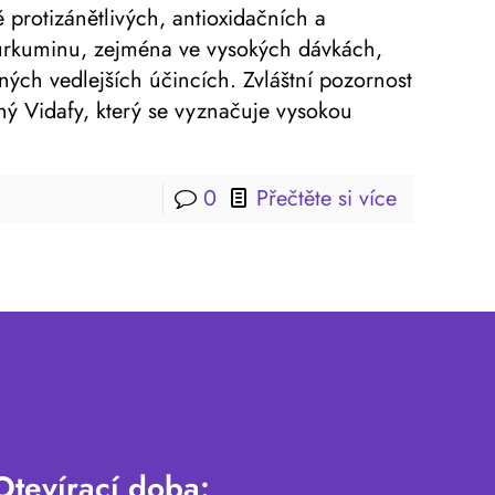
ě protizánětlivých, antioxidačních a
urkuminu, zejména ve vysokých dávkách,
ých vedlejších účincích. Zvláštní pozornost
 Vidafy, který se vyznačuje vysokou
0
Přečtěte si více
Otevírací doba: