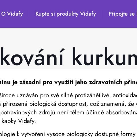
O Vidafy
Kupte si produkty Vidafy
Připojte se 
kování kurku
minu
je zásadní pro využití jeho zdravotních přín
iroce uznáván pro své silné protizánětlivé, antioxidač
ká přirozená biologická dostupnost, což znamená, ž
potravinových zdrojů není tělem účinně absorbována
 kapky Vidafy.
ologie k vytvoření vysoce biologicky dostupné formy 