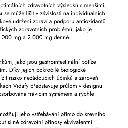
optimálních zdravotních výsledků s menšími,
u
se může lišit v závislosti na individuálních
kové udržení zdraví a podporu antioxidantů
ických zdravotních problémů, jako je
i 1 000 mg a 2 000 mg denně.
ům, jako jsou gastrointestinální potíže
m. Díky jejich pokročilé biologické
žit riziko nežádoucích účinků a zároveň
kách Vidafy představuje průlom v designu
absorbována trávicím systémem a rychle
možňují jeho vstřebávání přímo do krevního
t silné zdravotní přínosy ekvivalentní