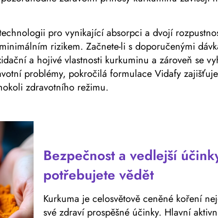
echnologii pro vynikající absorpci a dvojí rozpustno
 minimálním rizikem. Začnete-li s doporučenými dávk
ioxidační a hojivé vlastnosti kurkuminu a zároveň se 
avotní problémy, pokročilá formulace Vidafy zajišťu
hokoli zdravotního režimu.
Bezpečnost a vedlejší účink
potřebujete vědět
Kurkuma je celosvětově ceněné koření nejen
své zdraví prospěšné účinky. Hlavní aktiv