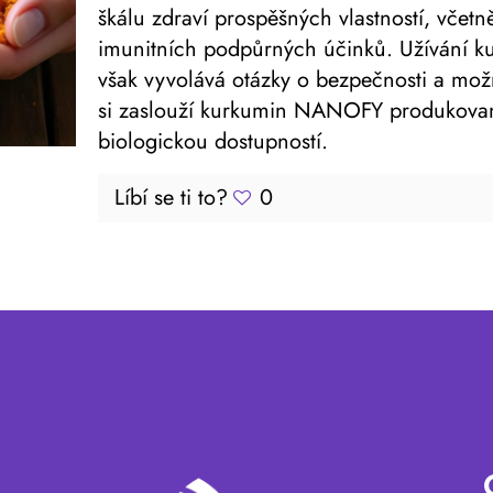
škálu zdraví prospěšných vlastností, včetn
imunitních podpůrných účinků. Užívání k
však vyvolává otázky o bezpečnosti a možn
si zaslouží kurkumin NANOFY produkovaný
biologickou dostupností.
Líbí se ti to?
0