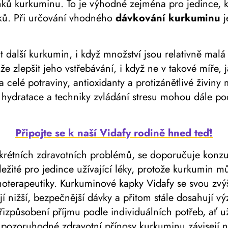
kurkuminu. To je výhodné zejména pro jedince, kte
plňků. Při určování vhodného
dávkování kurkuminu
j
 další kurkumin, i když množství jsou relativně malá
 zlepšit jeho vstřebávání, i když ne v takové míře, 
 celé potraviny, antioxidanty a protizánětlivé živiny
hydratace a techniky zvládání stresu mohou dále pod
Připojte se k naší Vidafy rodině hned teď!
onkrétních zdravotních problémů, se doporučuje konzul
ležité pro jedince užívající léky, protože kurkumin m
oterapeutiky. Kurkuminové kapky Vidafy se svou zvý
 nižší, bezpečnější dávky a přitom stále dosahují vý
izpůsobení příjmu podle individuálních potřeb, ať 
, pozoruhodné zdravotní přínosy kurkuminu závisejí 