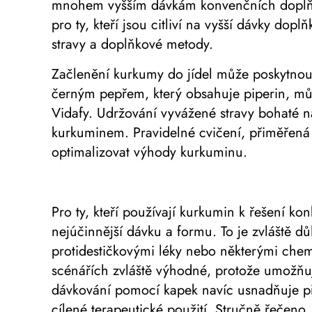
mnohem vyšším dávkám konvenčních doplňků 
pro ty, kteří jsou citliví na vyšší dávky do
stravy a doplňkové metody.
Začlenění kurkumy do jídel může poskytnout
černým pepřem, který obsahuje piperin, může
Vidafy. Udržování vyvážené stravy bohaté na
kurkuminem. Pravidelné cvičení, přiměřená 
optimalizovat výhody kurkuminu.
Pro ty, kteří používají kurkumin k řešení k
nejúčinnější dávku a formu. To je zvláště dů
protidestičkovými léky nebo některými chem
scénářích zvláště výhodné, protože umožňují
dávkování pomocí kapek navíc usnadňuje př
cílené terapeutické použití. Stručně řečeno