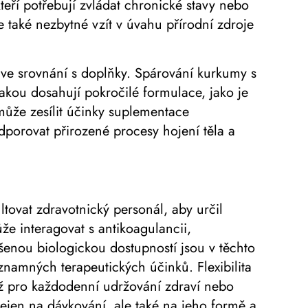
ří potřebují zvládat chronické stavy nebo
e také nezbytné vzít v úvahu přírodní zdroje
 ve srovnání s doplňky. Spárování kurkumy s
jakou dosahují pokročilé formulace, jako je
 může zesílit účinky suplementace
porovat přirozené procesy hojení těla a
tovat zdravotnický personál, aby určil
ůže interagovat s antikoagulancii,
šenou biologickou dostupností jsou v těchto
znamných terapeutických účinků. Flexibilita
už pro každodenní udržování zdraví nebo
nejen na dávkování, ale také na jeho formě a