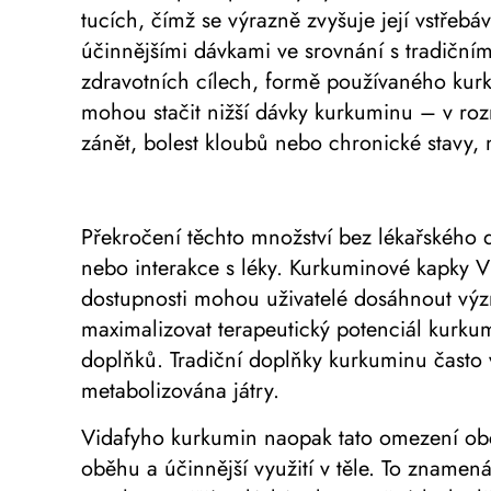
tucích, čímž se výrazně zvyšuje její vstře
účinnějšími dávkami ve srovnání s tradiční
zdravotních cílech, formě používaného kurk
mohou stačit nižší dávky kurkuminu – v ro
zánět, bolest kloubů nebo chronické stav
Překročení těchto množství bez lékařského d
nebo interakce s léky. Kurkuminové kapky V
dostupnosti mohou uživatelé dosáhnout výz
maximalizovat terapeutický potenciál kurk
doplňků. Tradiční doplňky kurkuminu často 
metabolizována játry.
Vidafyho kurkumin naopak tato omezení obch
oběhu a účinnější využití v těle. To znamen