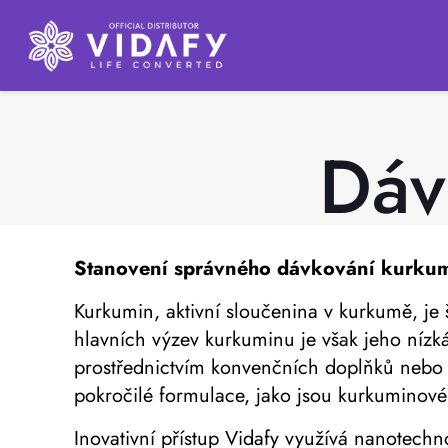
Dáv
Stanovení správného
dávkování kurku
Kurkumin, aktivní sloučenina v kurkumě, je š
hlavních výzev kurkuminu je však jeho níz
prostřednictvím konvenčních doplňků nebo 
pokročilé formulace, jako jsou kurkuminové
Inovativní přístup Vidafy využívá nanotechn