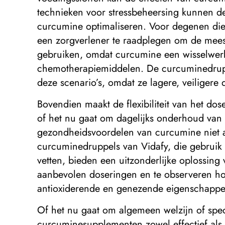
technieken voor stressbeheersing kunnen d
curcumine optimaliseren. Voor degenen di
een zorgverlener te raadplegen om de meest
gebruiken, omdat curcumine een wisselwerk
chemotherapiemiddelen. De curcuminedruppe
deze scenario’s, omdat ze lagere, veiligere
Bovendien maakt de flexibiliteit van het d
of het nu gaat om dagelijks onderhoud van 
gezondheidsvoordelen van curcumine niet a
curcuminedruppels van Vidafy, die gebruik
vetten, bieden een uitzonderlijke oplossing
aanbevolen doseringen en te observeren ho
antioxiderende en genezende eigenschappen
Of het nu gaat om algemeen welzijn of spe
curcuminesupplementen zowel effectief als 