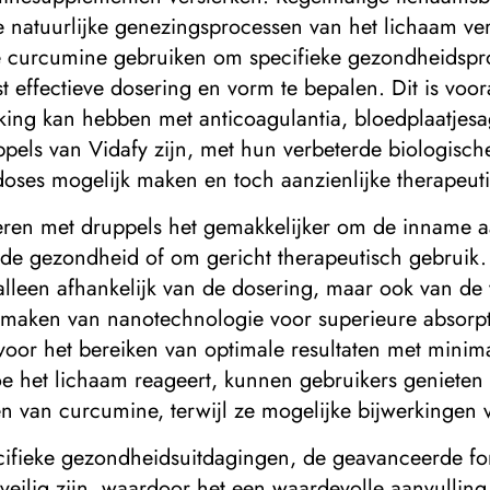
e natuurlijke genezingsprocessen van het lichaam v
e curcumine gebruiken om specifieke gezondheidspr
 effectieve dosering en vorm te bepalen. Dit is voor
ing kan hebben met anticoagulantia, bloedplaatjes
ls van Vidafy zijn, met hun verbeterde biologische
 doses mogelijk maken en toch aanzienlijke therapeut
oseren met druppels het gemakkelijker om de inname a
de gezondheid of om gericht therapeutisch gebruik.
lleen afhankelijk van de dosering, maar ook van de
 maken van nanotechnologie voor superieure absorpt
 voor het bereiken van optimale resultaten met minim
e het lichaam reageert, kunnen gebruikers geniete
 van curcumine, terwijl ze mogelijke bijwerkingen 
cifieke gezondheidsuitdagingen, de geavanceerde for
veilig zijn, waardoor het een waardevolle aanvulling