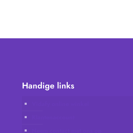
Handige links
Vidafy online winkel
Klantenaccount
Neem contact met ons op