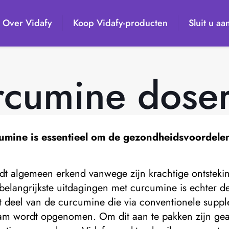
Over Vidafy
Koop Vidafy-producten
Sluit u aa
cumine doser
umine is essentieel om de gezondheidsvoordelen
rdt algemeen erkend vanwege zijn krachtige ontstek
elangrijkste uitdagingen met curcumine is echter de 
ot deel van de curcumine die via conventionele sup
haam wordt opgenomen. Om dit aan te pakken zijn ge