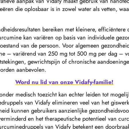
atieve aanpak van Vidafy maakt gebruik van nanote
eëren die oplosbaar is in zowel water als vetten, w
eidsresultaten bereiken met kleinere, efficiëntere do
rcumine kan variëren op basis van individuele gez
stoestand van de persoon. Voor algemeen gezondhe
ine – variërend van 250 mg tot 500 mg per dag – vo
tstekingen, gewrichtspijn of chronische aandoenin
orden aanbevolen.
Word nu lid van onze Vidafy-familie!
nder medisch toezicht kan echter leiden tot mogeli
edruppels van Vidafy elimineren veel van het giswer
eid kunnen gebruikers aanzienlijke gezondheidsvoo
 verminderd en het therapeutische potentieel van cu
curcuminedruppels van Vidafy betekent een doorbraa