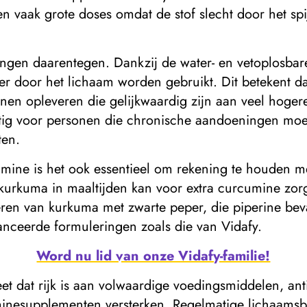
n vaak grote doses omdat de stof slecht door het sp
ngen daarentegen. Dankzij de water- en vetoplosbare
 door het lichaam worden gebruikt. Dit betekent da
en opleveren die gelijkwaardig zijn aan veel hoger
stig voor personen die chronische aandoeningen moe
ten.
cumine is het ook essentieel om rekening te houden 
rkuma in maaltijden kan voor extra curcumine zorgen
en van kurkuma met zwarte peper, die piperine bev
anceerde formuleringen zoals die van Vidafy.
Word nu lid van onze Vidafy-familie!
et dat rijk is aan volwaardige voedingsmiddelen, an
minesupplementen versterken. Regelmatige lichaamsb