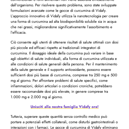
dall’organismo. Per risolvere questo problema, sono state sviluppate
formulazioni avanzate come le gocce di curcumina di Vidafy.
L’approccio innovativo di Vidafy utilizza la nanotecnologia per creare
una forma di curcumina ad alta biodisponibilità solubile sia in acqua
che nei grassi, migliorandone significativamente l’assorbimento e
l’efficacia.
Ciò consente agli utenti di ottenere risultati di salute ottimali con dosi
più piccole ed efficaci rispetto ai tradizionali integratori di
curcumina. Il dosaggio ideale della curcumina può variare in base
agli obiettivi di salute individuali, alla forma di curcumina utilizzata e
alle condizioni di salute generali della persona. Per il mantenimento
della salute generale e il supporto antiossidante, possono essere
sufficienti dosi più basse di curcumina, comprese tra 250 mg e 500
mg al giorno. Per affrontare problemi di salute specifici, come
infiammazioni, dolori articolari o condizioni croniche, potrebbero
essere raccomandate dosi più elevate, in genere comprese tra
1.000 mg e 2.000 mg al giorno.
Unisciti alla nostra famiglia Vidafy ora!
Tuttavia, superare queste quantità senza controllo medico può
portare a potenziali effetti collaterali, come disturbi gastrointestinali o
interazioni con i farmaci. Le gocce di curcumina di Vidafy eliminano