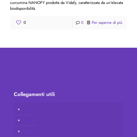
curcumina NANOFY prodotta da Vidafy, caratterizzata da un'elevata
biodisponibilità.
0
0
Per saperne di più
Collegamenti utili
Negozio online Vidafy
Account del cliente
Unisciti a Vidafy come distributore