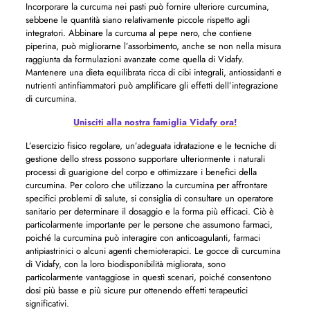
Incorporare la curcuma nei pasti può fornire ulteriore curcumina,
sebbene le quantità siano relativamente piccole rispetto agli
integratori. Abbinare la curcuma al pepe nero, che contiene
piperina, può migliorarne l’assorbimento, anche se non nella misura
raggiunta da formulazioni avanzate come quella di Vidafy.
Mantenere una dieta equilibrata ricca di cibi integrali, antiossidanti e
nutrienti antinfiammatori può amplificare gli effetti dell’integrazione
di curcumina.
Unisciti alla nostra famiglia Vidafy ora!
L’esercizio fisico regolare, un’adeguata idratazione e le tecniche di
gestione dello stress possono supportare ulteriormente i naturali
processi di guarigione del corpo e ottimizzare i benefici della
curcumina. Per coloro che utilizzano la curcumina per affrontare
specifici problemi di salute, si consiglia di consultare un operatore
sanitario per determinare il dosaggio e la forma più efficaci. Ciò è
particolarmente importante per le persone che assumono farmaci,
poiché la curcumina può interagire con anticoagulanti, farmaci
antipiastrinici o alcuni agenti chemioterapici. Le gocce di curcumina
di Vidafy, con la loro biodisponibilità migliorata, sono
particolarmente vantaggiose in questi scenari, poiché consentono
dosi più basse e più sicure pur ottenendo effetti terapeutici
significativi.