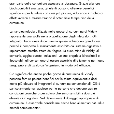
gran parte delle congetture associate al dosaggio. Grazie alla loro
biodisponibilità avanzata, gli utenti possono ottenere benefici
significativi per la salute con dosi più piccole, riducendo il rischio di
effetti avversi e massimizzando il potenziale terapeutico della
curcumina.
La nanotecnologia utilizzata nelle gocce di curcumina di Vidafy
rappresenta una svolta nella progettazione degli integratori. Gli
integratori tradizionali di curcumina spesso richiedono grandi dosi
perché il composto è scarsamente assorbito dal sistema digestivo e
rapidamente metabolizzato dal fegato. La curcumina di Vidafy, al
contrario, aggira queste limitazioni. Le sue proprietà idrosolubili e
liposolubili gli consentono di essere assorbito direttamente nel flusso
sanguigno e utilizzato dall’organismo in modo più efficace.
Ciò significa che anche poche gocce di curcumina di Vidafy
possono fornire potenti benefici per la salute equivalenti a dosi
molto più elevate di integratori di curcumina convenzionali. Ciò è
particolarmente vantaggioso per le persone che devono gestire
condizioni croniche o per coloro che sono sensibili a dosi più
elevate di integratori. Nel determinare il dosaggio appropriato di
curcumina, è essenziale considerare anche fonti alimentari naturali e
metodi complementari.