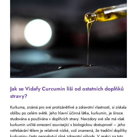
Jak se Vidafy Curcumin liší od ostatních doplňků
stravy?
Kurkuma, známá pro své protizánětlivé a zdravotní vlastnosti, si získala
oblibu po celém světě. Jeho hlavní účinná látka, kurkumin, je široce
studována a používána v doplňcích stravy. Navzdory své síle má však
kurkumin určitá omezení související s biologickou dostupností – jeho
vstřebávání tělem je relativně nízké, což znamená, že tradiční doplňky
kurkuminu často neposkytují plné zdravotní výhody. V reakci na tyto