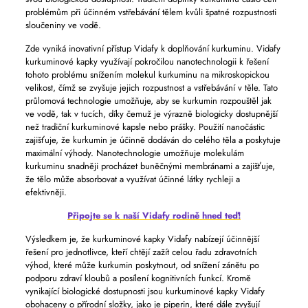
problémům při účinném vstřebávání tělem kvůli špatné rozpustnosti
sloučeniny ve vodě.
Zde vyniká inovativní přístup Vidafy k doplňování kurkuminu. Vidafy
kurkuminové kapky využívají pokročilou nanotechnologii k řešení
tohoto problému snížením molekul kurkuminu na mikroskopickou
velikost, čímž se zvyšuje jejich rozpustnost a vstřebávání v těle. Tato
průlomová technologie umožňuje, aby se kurkumin rozpouštěl jak
ve vodě, tak v tucích, díky čemuž je výrazně biologicky dostupnější
než tradiční kurkuminové kapsle nebo prášky. Použití nanočástic
zajišťuje, že kurkumin je účinně dodáván do celého těla a poskytuje
maximální výhody. Nanotechnologie umožňuje molekulám
kurkuminu snadněji procházet buněčnými membránami a zajišťuje,
že tělo může absorbovat a využívat účinné látky rychleji a
efektivněji.
Připojte se k naší Vidafy rodině hned teď!
Výsledkem je, že kurkuminové kapky Vidafy nabízejí účinnější
řešení pro jednotlivce, kteří chtějí zažít celou řadu zdravotních
výhod, které může kurkumin poskytnout, od snížení zánětu po
podporu zdraví kloubů a posílení kognitivních funkcí. Kromě
vynikající biologické dostupnosti jsou kurkuminové kapky Vidafy
obohaceny o přírodní složky, jako je piperin, které dále zvyšují