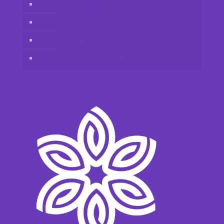
Připojte se k Vidafy jako distributor
Kontaktujte nás
Zřeknutí se odpovědnosti
Zásady ochrany osobních údajů