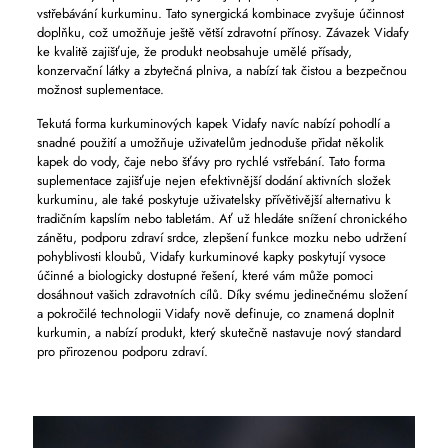
vstřebávání kurkuminu. Tato synergická kombinace zvyšuje účinnost
doplňku, což umožňuje ještě větší zdravotní přínosy. Závazek Vidafy
ke kvalitě zajišťuje, že produkt neobsahuje umělé přísady,
konzervační látky a zbytečná plniva, a nabízí tak čistou a bezpečnou
možnost suplementace.
Tekutá forma kurkuminových kapek Vidafy navíc nabízí pohodlí a
snadné použití a umožňuje uživatelům jednoduše přidat několik
kapek do vody, čaje nebo šťávy pro rychlé vstřebání. Tato forma
suplementace zajišťuje nejen efektivnější dodání aktivních složek
kurkuminu, ale také poskytuje uživatelsky přívětivější alternativu k
tradičním kapslím nebo tabletám. Ať už hledáte snížení chronického
zánětu, podporu zdraví srdce, zlepšení funkce mozku nebo udržení
pohyblivosti kloubů, Vidafy kurkuminové kapky poskytují vysoce
účinné a biologicky dostupné řešení, které vám může pomoci
dosáhnout vašich zdravotních cílů. Díky svému jedinečnému složení
a pokročilé technologii Vidafy nově definuje, co znamená doplnit
kurkumin, a nabízí produkt, který skutečně nastavuje nový standard
pro přirozenou podporu zdraví.