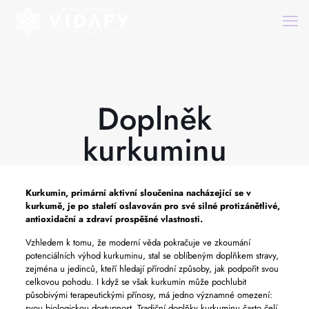
Doplněk
kurkuminu
Kurkumin, primární aktivní sloučenina nacházející se v
kurkumě, je po staletí oslavován pro své silné protizánětlivé,
antioxidační a zdraví prospěšné vlastnosti.
Vzhledem k tomu, že moderní věda pokračuje ve zkoumání
potenciálních výhod kurkuminu, stal se oblíbeným doplňkem stravy,
zejména u jedinců, kteří hledají přírodní způsoby, jak podpořit svou
celkovou pohodu. I když se však kurkumin může pochlubit
působivými terapeutickými přínosy, má jedno významné omezení:
svou biologickou dostupnost. Tradiční doplňky kurkuminu často čelí