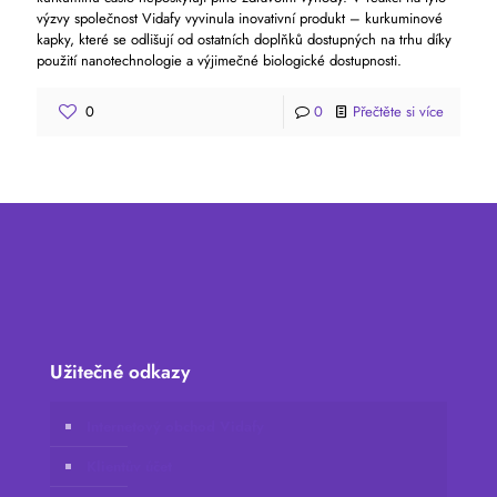
výzvy společnost Vidafy vyvinula inovativní produkt – kurkuminové
kapky, které se odlišují od ostatních doplňků dostupných na trhu díky
použití nanotechnologie a výjimečné biologické dostupnosti.
0
0
Přečtěte si více
Užitečné odkazy
Internetový obchod Vidafy
Klientův účet