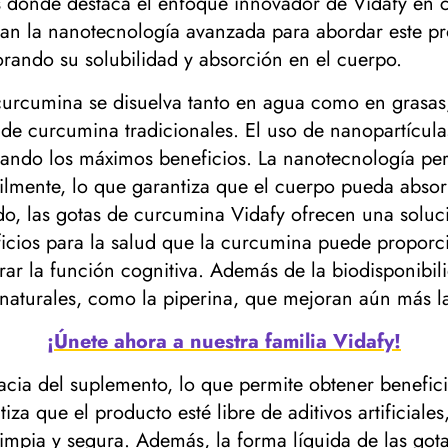
s donde destaca el enfoque innovador de Vidafy en 
an la nanotecnología avanzada para abordar este pr
ando su solubilidad y absorción en el cuerpo.
curcumina se disuelva tanto en agua como en grasas,
 de curcumina tradicionales. El uso de nanopartícula
nando los máximos beneficios. La nanotecnología pe
lmente, lo que garantiza que el cuerpo pueda absorb
do, las gotas de curcumina Vidafy ofrecen una soluc
cios para la salud que la curcumina puede proporci
orar la función cognitiva. Además de la biodisponibi
 naturales, como la piperina, que mejoran aún más l
¡Únete ahora a nuestra familia Vidafy!
acia del suplemento, lo que permite obtener benefici
a que el producto esté libre de aditivos artificiales
impia y segura. Además, la forma líquida de las go