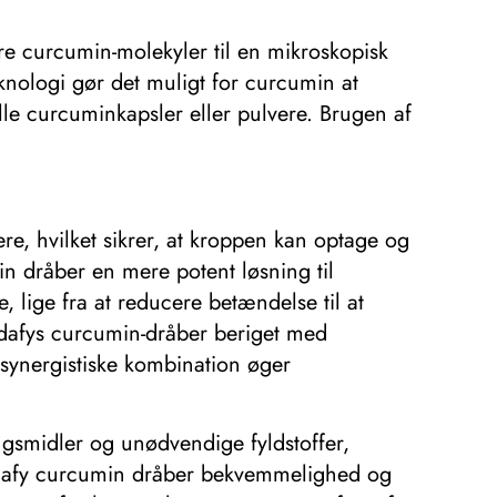
re curcumin-molekyler til en mikroskopisk
knologi gør det muligt for curcumin at
elle curcuminkapsler eller pulvere. Brugen af
.
e, hvilket sikrer, at kroppen kan optage og
min dråber en mere potent løsning til
 lige fra at reducere betændelse til at
idafys curcumin-dråber beriget med
 synergistiske kombination øger
eringsmidler og unødvendige fyldstoffer,
 Vidafy curcumin dråber bekvemmelighed og