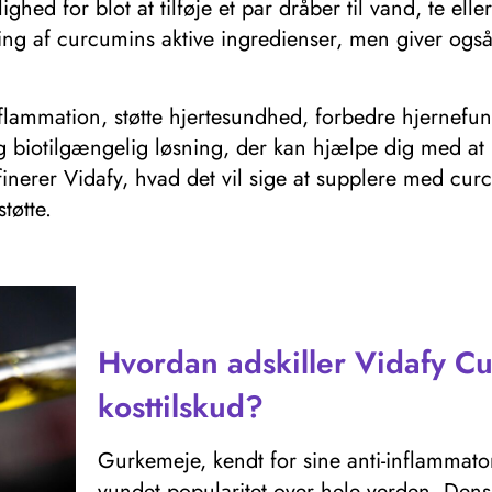
hed for blot at tilføje et par dråber til vand, te ell
ring af curcumins aktive ingredienser, men giver også 
lammation, støtte hjertesundhed, forbedre hjernefunk
og biotilgængelig løsning, der kan hjælpe dig med a
erer Vidafy, hvad det vil sige at supplere med curcu
tøtte.
Hvordan adskiller Vidafy Cu
kosttilskud?
Gurkemeje, kendt for sine anti-inflamma
vundet popularitet over hele verden. Dens 