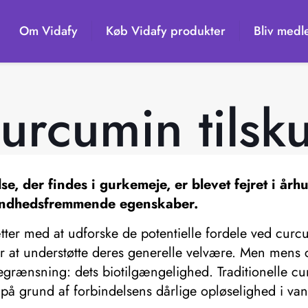
Om Vidafy
Køb Vidafy produkter
Bliv medl
urcumin tilsk
, der findes i gurkemeje, er blevet fejret i årh
 sundhedsfremmende egenskaber.
r med at udforske de potentielle fordele ved curcum
er at understøtte deres generelle velvære. Men men
egrænsning: dets biotilgængelighed. Traditionelle cur
 på grund af forbindelsens dårlige opløselighed i vand