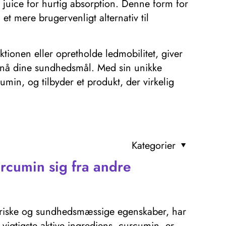
er juice for hurtig absorption. Denne form for
et mere brugervenligt alternativ til
tionen eller opretholde ledmobilitet, giver
t nå dine sundhedsmål. Med sin unikke
min, og tilbyder et produkt, der virkelig
Kategorier
rcumin sig fra andre
toriske og sundhedsmæssige egenskaber, har
vigtigste aktive ingrediens, curcumin, er