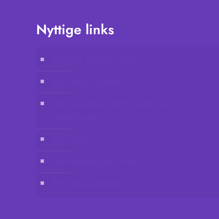
Nyttige links
Vidafy online butik
Kundens konto
Bliv medlem af Vidafy som
distributør
Kontakt os
Ansvarsfraskrivelse
Privatlivspolitik