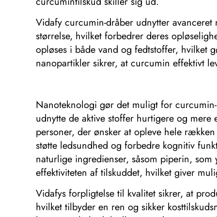
curcumintilskud skiller sig ud.
Vidafy curcumin-dråber udnytter avanceret n
størrelse, hvilket forbedrer deres opløseli
opløses i både vand og fedtstoffer, hvilket 
​​nanopartikler sikrer, at curcumin effektivt 
Nanoteknologi gør det muligt for curcumin-
udnytte de aktive stoffer hurtigere og mere 
personer, der ønsker at opleve hele rækken 
støtte ledsundhed og forbedre kognitiv fun
naturlige ingredienser, såsom piperin, som 
effektiviteten af ​​tilskuddet, hvilket giver
Vidafys forpligtelse til kvalitet sikrer, at p
hvilket tilbyder en ren og sikker kosttils