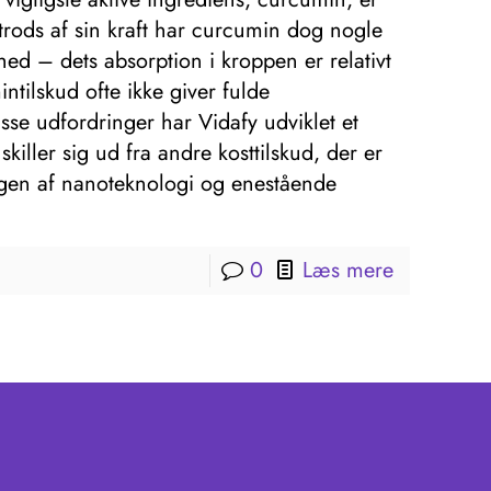
 trods af sin kraft har curcumin dog nogle
hed – dets absorption i kroppen er relativt
intilskud ofte ikke giver fulde
se udfordringer har Vidafy udviklet et
killer sig ud fra andre kosttilskud, der er
en af ​​nanoteknologi og enestående
0
Læs mere