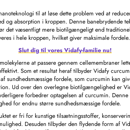
anoteknologi til at løse dette problem ved at reduce
ghed og absorption i kroppen. Denne banebrydende te
gør det væsentligt mere biotilgængeligt end tradition
leveres i hele kroppen, hvilket giver maksimale fordele
Slut dig til vores Vidafy-familie nu!
molekylerne at passere gennem cellemembraner letter
effektivt. Som et resultat heraf tilbyder Vidafy curcu
af ​​sundhedsmæssige fordele, som curcumin kan give,
ktion. Ud over den overlegne biotilgængelighed er V
yderligere forbedrer optagelsen af ​​curcumin. Denne
 mulighed for endnu større sundhedsmæssige fordele.
roduktet er fri for kunstige tilsætningsstoffer, konserv
kudsmulighed. Desuden tilbyder den flydende form af