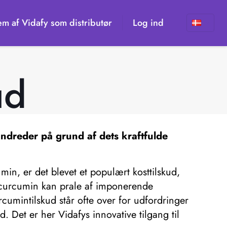
em af Vidafy som distributør
Log ind
ud
undreder på grund af dets kraftfulde
in, er det blevet et populært kosttilskud,
s curcumin kan prale af imponerende
cumintilskud står ofte over for udfordringer
. Det er her Vidafys innovative tilgang til