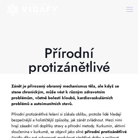
Přírodní
protizánětlivé
Zánět je přirozený obranný mechanismus těla, ale když se
stane chronickým, může vést k různým zdravotním
problémům, včetně bolesti kloubů, kardiovaskulárních
problémů a autoimunitních stavů.
Přírodní protizánětlivá řešení si získala oblibu, protože lidé hledají
bezpečnější a holističtější způsoby, jak zánět zvládnout. Mezi nimi
hrají zásadní roli doplňky stravy a přírodní metody. Kurkumin, aktivní
sloučenina v kurkumě, se objevil jako silné
přírodní protizánětlivé
činidlo díky své schopnosti modulovat zánětlivé dráhy a snižovat