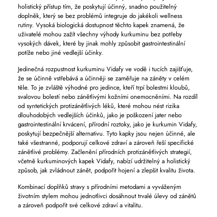
holistický přístup tím, že poskytují účinný, snadno použitelný
doplněk, který se bez problémů integruje do jakékoli wellness
rutiny. Vysoká biologická dostupnost těchto kapek znamená, že
uživatelé mohou zažít všechny výhody kurkuminu bez potřeby
vysokých dávek, které by jinak mohly způsobit gastrointestinální
potíže nebo jiné vedlejší účinky.
Jedinečná rozpustnost kurkuminu Vidafy ve vodě i tucích zajišťuje,
že se účinně vstřebává a účinněji se zaměřuje na záněty v celém
těle. To je zvláště výhodné pro jedince, kteří trpí bolestmi kloubů,
svalovou bolestí nebo zánětlivými kožními onemocněními. Na rozdíl
od syntetických protizánětlivých léků, které mohou nést rizika
dlouhodobých vedlejších účinků, jako je poškození jater nebo
gastrointestinální krvácení, přírodní roztoky, jako je kurkumin Vidafy,
poskytují bezpečnější alternativu. Tyto kapky jsou nejen účinné, ale
také všestranné, podporují celkové zdraví a zároveň řeší specifické
zánětlivé problémy. Začlenění přírodních protizánětlivých strategií,
včetně kurkuminových kapek Vidafy, nabízí udržitelný a holistický
způsob, jak zvládnout zánět, podpořit hojení a zlepšit kvalitu života.
Kombinací doplňků stravy s přírodními metodami a vyváženým
životním stylem mohou jednotlivci dosáhnout trvalé úlevy od zánětů
a zároveň podpořit své celkové zdraví a vitalitu.