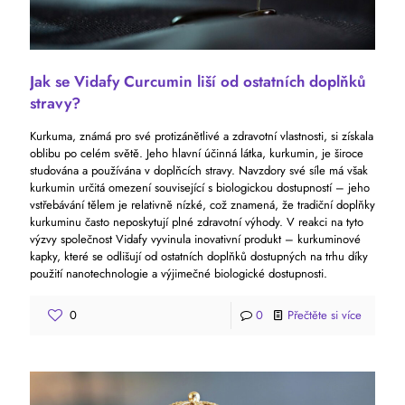
Jak se Vidafy Curcumin liší od ostatních doplňků
stravy?
Kurkuma, známá pro své protizánětlivé a zdravotní vlastnosti, si získala
oblibu po celém světě. Jeho hlavní účinná látka, kurkumin, je široce
studována a používána v doplňcích stravy. Navzdory své síle má však
kurkumin určitá omezení související s biologickou dostupností – jeho
vstřebávání tělem je relativně nízké, což znamená, že tradiční doplňky
kurkuminu často neposkytují plné zdravotní výhody. V reakci na tyto
výzvy společnost Vidafy vyvinula inovativní produkt – kurkuminové
kapky, které se odlišují od ostatních doplňků dostupných na trhu díky
použití nanotechnologie a výjimečné biologické dostupnosti.
0
0
Přečtěte si více