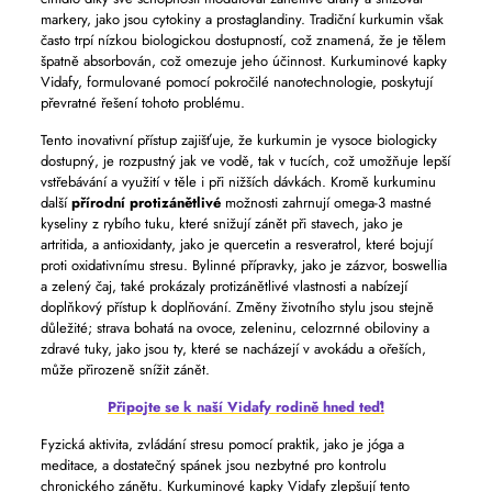
markery, jako jsou cytokiny a prostaglandiny. Tradiční kurkumin však
často trpí nízkou biologickou dostupností, což znamená, že je tělem
špatně absorbován, což omezuje jeho účinnost. Kurkuminové kapky
Vidafy, formulované pomocí pokročilé nanotechnologie, poskytují
převratné řešení tohoto problému.
Tento inovativní přístup zajišťuje, že kurkumin je vysoce biologicky
dostupný, je rozpustný jak ve vodě, tak v tucích, což umožňuje lepší
vstřebávání a využití v těle i při nižších dávkách. Kromě kurkuminu
další
přírodní protizánětlivé
možnosti zahrnují omega-3 mastné
kyseliny z rybího tuku, které snižují zánět při stavech, jako je
artritida, a antioxidanty, jako je quercetin a resveratrol, které bojují
proti oxidativnímu stresu. Bylinné přípravky, jako je zázvor, boswellia
a zelený čaj, také prokázaly protizánětlivé vlastnosti a nabízejí
doplňkový přístup k doplňování. Změny životního stylu jsou stejně
důležité; strava bohatá na ovoce, zeleninu, celozrnné obiloviny a
zdravé tuky, jako jsou ty, které se nacházejí v avokádu a ořeších,
může přirozeně snížit zánět.
Připojte se k naší Vidafy rodině hned teď!
Fyzická aktivita, zvládání stresu pomocí praktik, jako je jóga a
meditace, a dostatečný spánek jsou nezbytné pro kontrolu
chronického zánětu. Kurkuminové kapky Vidafy zlepšují tento