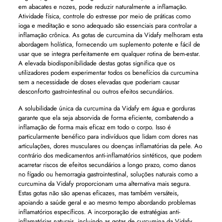
em abacates e nozes, pode reduzir naturalmente a inflamação.
Atividade física, controle do estresse por meio de práticas como
ioga e meditação e sono adequado são essenciais para controlar a
inflamação crônica. As gotas de curcumina da Vidafy melhoram esta
abordagem holística, fornecendo um suplemento potente e fácil de
usar que se integra perfeitamente em qualquer rotina de bem-estar.
A elevada biodisponibilidade destas gotas significa que os
utilizadores podem experimentar todos os benefícios da curcumina
sem a necessidade de doses elevadas que poderiam causar
desconforto gastrointestinal ou outros efeitos secundários.
A solubilidade única da curcumina da Vidafy em água e gorduras
garante que ela seja absorvida de forma eficiente, combatendo a
inflamação de forma mais eficaz em todo o corpo. Isso é
particularmente benéfico para indivíduos que lidam com dores nas
articulações, dores musculares ou doenças inflamatórias da pele. Ao
contrário dos medicamentos anti-inflamatórios sintéticos, que podem
acarretar riscos de efeitos secundários a longo prazo, como danos
no fígado ou hemorragia gastrointestinal, soluções naturais como a
curcumina da Vidafy proporcionam uma alternativa mais segura.
Estas gotas não são apenas eficazes, mas também versáteis,
apoiando a saúde geral e ao mesmo tempo abordando problemas
inflamatórios específicos. A incorporação de estratégias anti-
inflamatórias naturais, incluindo as gotas de curcumina da Vidafy,