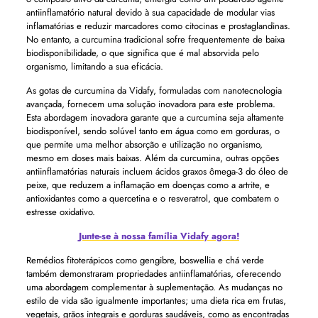
antiinflamatório natural devido à sua capacidade de modular vias
inflamatórias e reduzir marcadores como citocinas e prostaglandinas.
No entanto, a curcumina tradicional sofre frequentemente de baixa
biodisponibilidade, o que significa que é mal absorvida pelo
organismo, limitando a sua eficácia.
As gotas de curcumina da Vidafy, formuladas com nanotecnologia
avançada, fornecem uma solução inovadora para este problema.
Esta abordagem inovadora garante que a curcumina seja altamente
biodisponível, sendo solúvel tanto em água como em gorduras, o
que permite uma melhor absorção e utilização no organismo,
mesmo em doses mais baixas. Além da curcumina, outras opções
antiinflamatórias naturais incluem ácidos graxos ômega-3 do óleo de
peixe, que reduzem a inflamação em doenças como a artrite, e
antioxidantes como a quercetina e o resveratrol, que combatem o
estresse oxidativo.
Junte-se à nossa família Vidafy agora!
Remédios fitoterápicos como gengibre, boswellia e chá verde
também demonstraram propriedades antiinflamatórias, oferecendo
uma abordagem complementar à suplementação. As mudanças no
estilo de vida são igualmente importantes; uma dieta rica em frutas,
vegetais, grãos integrais e gorduras saudáveis, como as encontradas