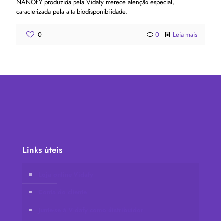
NANOFY produzida pela Vidafy merece atenção especial,
caracterizada pela alta biodisponibilidade.
0
0
Leia mais
Links úteis
Loja online Vidafy
Conta do cliente
Junte-se à Vidafy como distribuidor