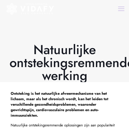
Natuurlijke
ontstekingsremmend
werking
Ontsteking is het natuurlijke afweermechanisme van het
lichaam, maar als het chronisch wordt, kan het leiden tot
verschillende gezondheidsproblemen, waaronder
gewrichtspijn, cardiovasculaire problemen en auto-
immuunziekten.
Natuurlijke ontstekingsremmende oplossingen zijn aan populariteit