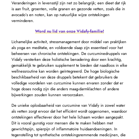
Veranderingen in levensstijl zijn net zo belangrijk; een dieet dat rijk
is aan fruit, groenten, volle granen en gezonde vetten, zoals die in
avocado’s en noten, kan op natuurlijke wijze ontstekingen
verminderen.
Word nu lid van onze Vidafy-familie!
Lichamelijke activiteit, stressmanagement door middel van praktijken
als yoga en meditatie, en voldoende slaap zijn essentieel voor het
beheersen van chronische ontstekingen. De curcuminedruppels van
Vidafy versterken deze holistische benadering door een krachtig,
gemakkelijk te gebruiken supplement te bieden dat naadloos in elke
wellnessroutine kan worden geïntegreerd. De hoge biologische
beschikbaarheid van deze druppels betekent dat gebruikers de
volledige voordelen van curcumine kunnen ervaren zonder dat er
hoge doses nodig zijn die anders maag-darmklachten of andere
bijwerkingen zouden kunnen veroorzaken.
De unieke oplosbaarheid van curcumine van Vidafy in zowel water
als vetten zorgt ervoor dat het efficiënt wordt opgenomen, waardoor
ontstekingen effectiever door het hele lichaam worden aangepakt.
Dit is vooral gunstig voor mensen die te maken hebben met
gewrichtspijn, spierpijn of inflammatoire huidaandoeningen. In
tegenstelling tot synthetische ontstekingsremmende medicijnen, die