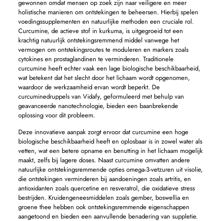
gewonnen omdat mensen op zoek zijn naar veiligere en meer
holistische manieren om ontstekingen te beheersen. Hierbij spelen
voedingssupplementen en natuurlijke methoden een cruciale rol.
Curcumine, de actieve stof in kurkuma, is uitgegroeid tot een
krachtig natuurlijk ontstekingsremmend middel vanwege het
vermogen om ontstekingsroutes te moduleren en markers zoals
cytokines en prostaglandinen te verminderen. Traditionele
curcumine heeft echter vaak een lage biologische beschikbaarheid,
wat betekent dat het slecht door het lichaam wordt opgenomen,
waardoor de werkzaamheid ervan wordt beperkt. De
curcuminedruppels van Vidafy, geformuleerd met behulp van
geavanceerde nanotechnologie, bieden een baanbrekende
oplossing voor dit probleem.
Deze innovatieve aanpak zorgt ervoor dat curcumine een hoge
biologische beschikbaarheid heeft en oplosbaar is in zowel water als
vetten, wat een betere opname en benutting in het lichaam mogelijk
maakt, zelfs bij lagere doses. Naast curcumine omvatten andere
natuurlijke ontstekingsremmende opties omega-3-vetzuren uit visolie,
die ontstekingen verminderen bij aandoeningen zoals artritis, en
antioxidanten zoals quercetine en resveratrol, die oxidatieve stress
bestrijden. Kruidengeneesmiddelen zoals gember, boswellia en
groene thee hebben ook ontstekingsremmende eigenschappen
aangetoond en bieden een aanvullende benadering van suppletie.