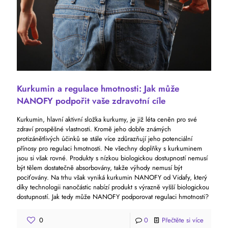
Kurkumin a regulace hmotnosti: Jak může
NANOFY podpořit vaše zdravotní cíle
Kurkumin, hlavní aktivní složka kurkumy, je již léta ceněn pro své
zdraví prospěšné vlastnosti. Kromě jeho dobře známých
protizánětlivých účinků se stále více zdůrazňují jeho potenciální
přínosy pro regulaci hmotnosti. Ne všechny doplňky s kurkuminem
jsou si však rovné. Produkty s nízkou biologickou dostupností nemusí
být tělem dostatečně absorbovány, takže výhody nemusí být
pociťovány. Na trhu však vyniká kurkumin NANOFY od Vidafy, který
díky technologii nanočástic nabízí produkt s výrazně vyšší biologickou
dostupností. Jak tedy může NANOFY podporovat regulaci hmotnosti?
0
0
Přečtěte si více