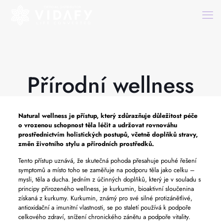
Přírodní wellness
Natural wellness je přístup, který zdůrazňuje důležitost péče
o vrozenou schopnost těla léčit a udržovat rovnováhu
prostřednictvím holistických postupů, včetně doplňků stravy,
změn životního stylu a přírodních prostředků.
Tento přístup uznává, že skutečná pohoda přesahuje pouhé řešení
symptomů a místo toho se zaměřuje na podporu těla jako celku –
mysli, těla a ducha. Jedním z účinných doplňků, který je v souladu s
principy přirozeného wellness, je kurkumin, bioaktivní sloučenina
získaná z kurkumy. Kurkumin, známý pro své silné protizánětlivé,
antioxidační a imunitní vlastnosti, se po staletí používá k podpoře
celkového zdraví, snížení chronického zánětu a podpoře vitality.