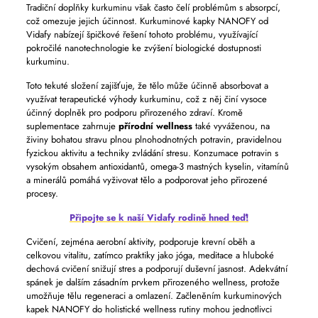
Tradiční doplňky kurkuminu však často čelí problémům s absorpcí,
což omezuje jejich účinnost. Kurkuminové kapky NANOFY od
Vidafy nabízejí špičkové řešení tohoto problému, využívající
pokročilé nanotechnologie ke zvýšení biologické dostupnosti
kurkuminu.
Toto tekuté složení zajišťuje, že tělo může účinně absorbovat a
využívat terapeutické výhody kurkuminu, což z něj činí vysoce
účinný doplněk pro podporu přirozeného zdraví. Kromě
suplementace zahrnuje
přírodní wellness
také vyváženou, na
živiny bohatou stravu plnou plnohodnotných potravin, pravidelnou
fyzickou aktivitu a techniky zvládání stresu. Konzumace potravin s
vysokým obsahem antioxidantů, omega-3 mastných kyselin, vitamínů
a minerálů pomáhá vyživovat tělo a podporovat jeho přirozené
procesy.
Připojte se k naší Vidafy rodině hned teď!
Cvičení, zejména aerobní aktivity, podporuje krevní oběh a
celkovou vitalitu, zatímco praktiky jako jóga, meditace a hluboké
dechová cvičení snižují stres a podporují duševní jasnost. Adekvátní
spánek je dalším zásadním prvkem přirozeného wellness, protože
umožňuje tělu regeneraci a omlazení. Začleněním kurkuminových
kapek NANOFY do holistické wellness rutiny mohou jednotlivci