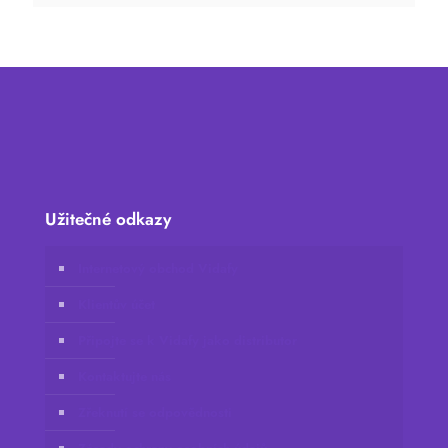
Užitečné odkazy
Internetový obchod Vidafy
Klientův účet
Připojte se k Vidafy jako distributor
Kontaktujte nás
Zřeknutí se odpovědnosti