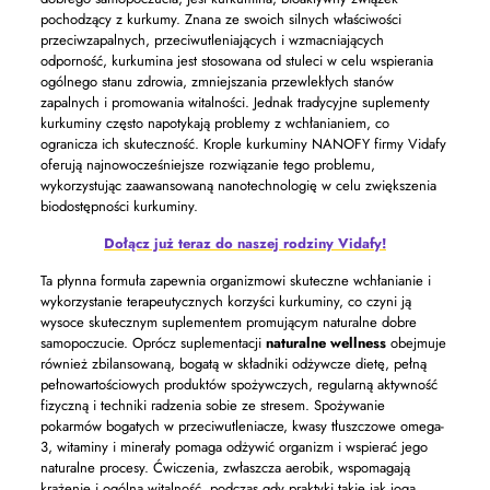
pochodzący z kurkumy. Znana ze swoich silnych właściwości
przeciwzapalnych, przeciwutleniających i wzmacniających
odporność, kurkumina jest stosowana od stuleci w celu wspierania
ogólnego stanu zdrowia, zmniejszania przewlekłych stanów
zapalnych i promowania witalności. Jednak tradycyjne suplementy
kurkuminy często napotykają problemy z wchłanianiem, co
ogranicza ich skuteczność. Krople kurkuminy NANOFY firmy Vidafy
oferują najnowocześniejsze rozwiązanie tego problemu,
wykorzystując zaawansowaną nanotechnologię w celu zwiększenia
biodostępności kurkuminy.
Dołącz już teraz do naszej rodziny Vidafy!
Ta płynna formuła zapewnia organizmowi skuteczne wchłanianie i
wykorzystanie terapeutycznych korzyści kurkuminy, co czyni ją
wysoce skutecznym suplementem promującym naturalne dobre
samopoczucie. Oprócz suplementacji
naturalne wellness
obejmuje
również zbilansowaną, bogatą w składniki odżywcze dietę, pełną
pełnowartościowych produktów spożywczych, regularną aktywność
fizyczną i techniki radzenia sobie ze stresem. Spożywanie
pokarmów bogatych w przeciwutleniacze, kwasy tłuszczowe omega-
3, witaminy i minerały pomaga odżywić organizm i wspierać jego
naturalne procesy. Ćwiczenia, zwłaszcza aerobik, wspomagają
krążenie i ogólną witalność, podczas gdy praktyki takie jak joga,