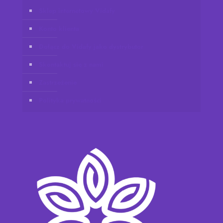
Sklep internetowy Vidafy
Konto klienta
Dołącz do Vidafy jako dystrybutor
Skontaktuj się z nami
Zastrzeżenie
Polityka prywatności