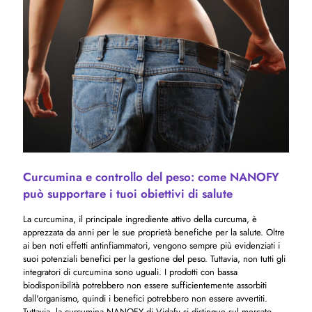
Curcumina e controllo del peso: come NANOFY
può supportare i tuoi obiettivi di salute
La curcumina, il principale ingrediente attivo della curcuma, è
apprezzata da anni per le sue proprietà benefiche per la salute. Oltre
ai ben noti effetti antinfiammatori, vengono sempre più evidenziati i
suoi potenziali benefici per la gestione del peso. Tuttavia, non tutti gli
integratori di curcumina sono uguali. I prodotti con bassa
biodisponibilità potrebbero non essere sufficientemente assorbiti
dall'organismo, quindi i benefici potrebbero non essere avvertiti.
Tuttavia, la curcumina NANOFY di Vidafy si distingue sul mercato,