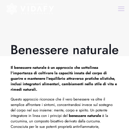
Benessere naturale
Il
benessere naturale
è un approccio che sottolinea
l’importanza di coltivare la capacità innata del corpo di
guarire e mantenere l’equilibrio attraverso pratiche olistiche,
inclusi integratori alimentari, cambiamenti nello stile di vita e
rimedi naturali.
Questo approccio riconosce che il vero benessere va oltre il
semplice affrontare i sintomi, concentrandosi invece sul sostegno
del corpo nel suo insieme: mente, corpo e spirito. Un potente
integratore in linea con i principi del
benessere naturale
è la
curcumina, un composto bioattivo derivato dalla curcuma.
Conosciuta per le sue potenti proprietà antinfiammatorie,