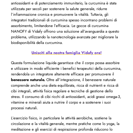
antiossidanti e di potenziamento immunitario, la curcumina è stata
utilizzata per secoli per sostenere la salute generale, ridurre
l’infiammazione cronica e promuovere la vitalità. Tuttavia, gli
integratori tradizionali di curcumina spesso incontrano problemi di
assorbimento, limitandone l’efficacia. Le gocce di curcumina
NANOFY di Vidafy offrono una soluzione all’avanguardia a questo
problema, utilizzando la nanotecnologia avanzata per migliorare la
biodisponibilità della curcumina.
Unisciti alla nostra famiglia Vidafy ora!
Questa formulazione liquida garantisce che il corpo possa assorbire
e utilizzare in modo efficiente i benefici terapeutici della curcumina,
rendendola un integratore altamente efficace per promuovere il
benessere naturale.
Oltre all’integrazione, il benessere naturale
comprende anche una dieta equilibrata, ricca di nutrienti e ricca di
cibi integrali, attività fisica regolare e tecniche di gestione dello
stress. Il consumo di cibi ricchi di antiossidanti, acidi grassi omega-3,
vitamine e minerali aiuta a nutrire il corpo e a sostenere i suoi
processi naturali.
L’esercizio fisico, in particolare le attività aerobiche, sostiene la
circolazione e la vitalità generale, mentre pratiche come lo yoga, la
meditazione e gli esercizi di respirazione profonda riducono lo