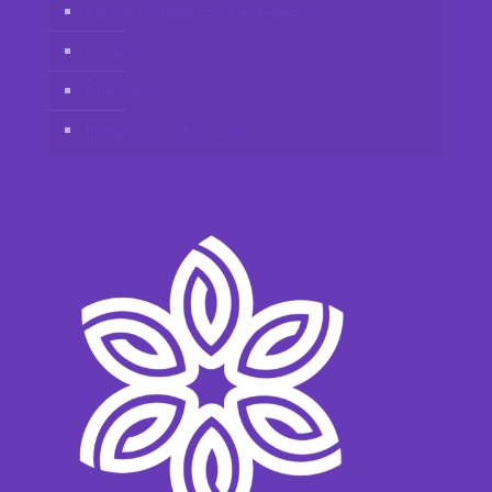
Unisciti a Vidafy come distributore
Contattaci
Disclaimer
Informativa sulla privacy