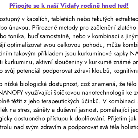
Připojte se k naší Vidafy rodině hned teď!
stupný v kapslích, tabletách nebo tekutých extrakte
ebo únavou. Přirozené metody pro začlenění zlatého 
ebo tonika, buď samostatně, nebo v kombinaci s jiný
ějí optimalizovat svou celkovou pohodu, může kombi
 Jedním takovým příkladem jsou kurkuminové kapky 
ti kurkuminu, aktivní sloučeniny v kurkumě známé pro 
o svůj potenciál podporovat zdraví kloubů, kognitiv
nízká biologická dostupnost, což znamená, že tělo 
NANOFY využívající špičkovou nanotechnologii ke zvý
 plně těžit z jeho terapeutických účinků. V kombin
k na stres, záněty a duševní jasnost, pomáhající je
icky dostupného přístupu k doplňování. Přijetím jak 
ntrolu nad svým zdravím a podporovat svá těla holis