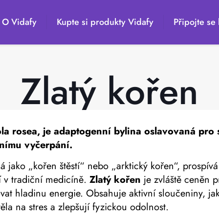
O Vidafy
Kupte si produkty Vidafy
Připojte se 
Zlatý kořen
a rosea, je adaptogenní bylina oslavovaná pro 
vnímu vyčerpání.
 jako „kořen štěstí“ nebo „arktický kořen“, prospív
í v tradiční medicíně.
Zlatý kořen
je zvláště ceněn pr
 hladinu energie. Obsahuje aktivní sloučeniny, jako
la na stres a zlepšují fyzickou odolnost.