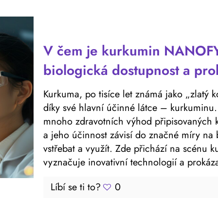
V čem je kurkumin NANOFY
biologická dostupnost a pr
Kurkuma, po tisíce let známá jako „zlatý ko
díky své hlavní účinné látce – kurkuminu.
mnoho zdravotních výhod připisovaných k
a jeho účinnost závisí do značné míry na b
vstřebat a využít. Zde přichází na scénu
vyznačuje inovativní technologií a prokáz
Líbí se ti to?
0