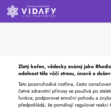
Zlatý kořen,
vědecky známý jako Rhodiol
odolnost těla vůči stresu, únavě a duše
Tato pozoruhodná rostlina, často označovaná
četné zdravotní přínosy se používá po stalet
funkce, podporovat emoční pohodu a zvyšovat
předpokládá, že pomáhají regulovat reakci tě