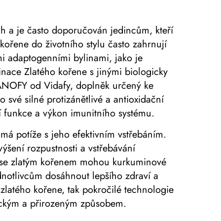
ch a je často doporučován jedincům, kteří
kořene do životního stylu často zahrnují
mi adaptogenními bylinami, jako je
nace Zlatého kořene s jinými biologicky
NANOFY od Vidafy, doplněk určený ke
své silné protizánětlivé a antioxidační
ní funkce a výkon imunitního systému.
má potíže s jeho efektivním vstřebáním.
šení rozpustnosti a vstřebávání
aci se zlatým kořenem mohou kurkuminové
dnotlivcům dosáhnout lepšího zdraví a
zlatého kořene, tak pokročilé technologie
tickým a přirozeným způsobem.