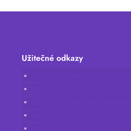
Užitečné odkazy
Internetový obchod Vidafy
Klientův účet
Připojte se k Vidafy jako distributor
Kontaktujte nás
Zřeknutí se odpovědnosti