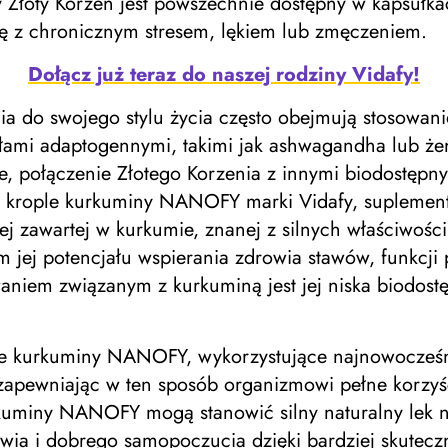
y Złoty Korzeń jest powszechnie dostępny w kapsułkac
ę z chronicznym stresem, lękiem lub zmęczeniem.
Dołącz już teraz do naszej rodziny Vidafy!
a do swojego stylu życia często obejmują stosowanie
łami adaptogennymi, takimi jak ashwagandha lub żeń
, połączenie Złotego Korzenia z innymi biodostępn
są krople kurkuminy NANOFY marki Vidafy, suplement
ej zawartej w kurkumie, znanej z silnych właściwośc
jej potencjału wspierania zdrowia stawów, funkcji
iem związanym z kurkuminą jest jej niska biodostęp
e kurkuminy NANOFY, wykorzystujące najnowocześni
zapewniając w ten sposób organizmowi pełne korzyśc
uminy NANOFY mogą stanowić silny naturalny lek na 
ia i dobrego samopoczucia dzięki bardziej skutec