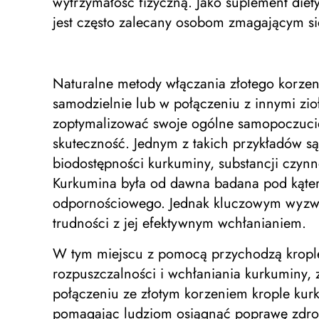
wytrzymałość fizyczną. Jako suplement diet
jest często zalecany osobom zmagającym si
Naturalne metody włączania złotego korzeni
samodzielnie lub w połączeniu z innymi zio
zoptymalizować swoje ogólne samopoczucie
skuteczność. Jednym z takich przykładów 
biodostępności kurkuminy, substancji czynn
Kurkumina była od dawna badana pod kątem 
odpornościowego. Jednak kluczowym wyzwan
trudności z jej efektywnym wchłanianiem.
W tym miejscu z pomocą przychodzą kropl
rozpuszczalności i wchłaniania kurkuminy, 
połączeniu ze złotym korzeniem krople kurk
pomagając ludziom osiągnąć poprawę zdrow