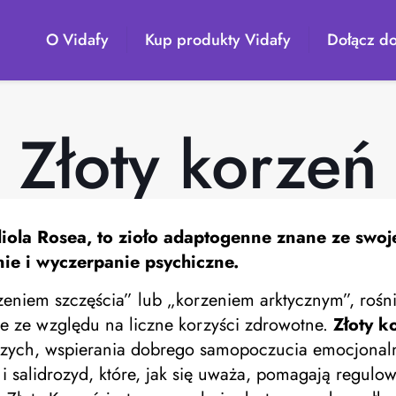
O Vidafy
Kup produkty Vidafy
Dołącz do
Złoty korzeń
la Rosea, to zioło adaptogenne znane ze swojej
ie i wyczerpanie psychiczne.
zeniem szczęścia” lub „korzeniem arktycznym”, rośn
ie ze względu na liczne korzyści zdrowotne.
Złoty k
czych, wspierania dobrego samopoczucia emocjonaln
 i salidrozyd, które, jak się uważa, pomagają regulo