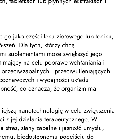
h, tabletkach lub płynnych ekstraktach i
 go jako części leku ziołowego lub toniku,
-szeń. Dla tych, którzy chcą
ymi suplementami może zwiększyć jego
 mający na celu poprawę wchłaniania i
i przeciwzapalnych i przeciwutleniających.
 poznawczych i wydajności układu
ność, co oznacza, że ​​organizm ma
ejszą nanotechnologię w celu zwiększenia
i z jej działania terapeutycznego. W
stres, stany zapalne i jasność umysłu,
znemu, biodostępnemu podejściu do