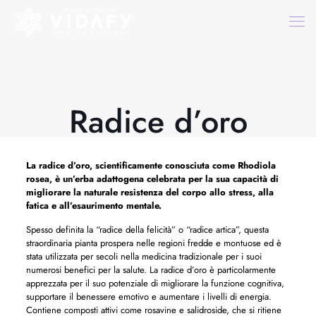
Radice d’oro
La radice d’oro, scientificamente conosciuta come Rhodiola
rosea, è un’erba adattogena celebrata per la sua capacità di
migliorare la naturale resistenza del corpo allo stress, alla
fatica e all’esaurimento mentale.
Spesso definita la “radice della felicità” o “radice artica”, questa
straordinaria pianta prospera nelle regioni fredde e montuose ed è
stata utilizzata per secoli nella medicina tradizionale per i suoi
numerosi benefici per la salute. La radice d’oro è particolarmente
apprezzata per il suo potenziale di migliorare la funzione cognitiva,
supportare il benessere emotivo e aumentare i livelli di energia.
Contiene composti attivi come rosavine e salidroside, che si ritiene