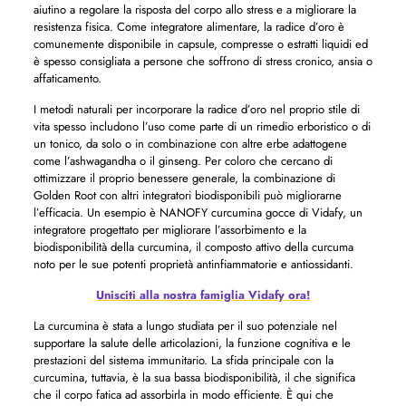
aiutino a regolare la risposta del corpo allo stress e a migliorare la
resistenza fisica. Come integratore alimentare, la radice d’oro è
comunemente disponibile in capsule, compresse o estratti liquidi ed
è spesso consigliata a persone che soffrono di stress cronico, ansia o
affaticamento.
I metodi naturali per incorporare la radice d’oro nel proprio stile di
vita spesso includono l’uso come parte di un rimedio erboristico o di
un tonico, da solo o in combinazione con altre erbe adattogene
come l’ashwagandha o il ginseng. Per coloro che cercano di
ottimizzare il proprio benessere generale, la combinazione di
Golden Root con altri integratori biodisponibili può migliorarne
l’efficacia. Un esempio è NANOFY curcumina gocce di Vidafy, un
integratore progettato per migliorare l’assorbimento e la
biodisponibilità della curcumina, il composto attivo della curcuma
noto per le sue potenti proprietà antinfiammatorie e antiossidanti.
Unisciti alla nostra famiglia Vidafy ora!
La curcumina è stata a lungo studiata per il suo potenziale nel
supportare la salute delle articolazioni, la funzione cognitiva e le
prestazioni del sistema immunitario. La sfida principale con la
curcumina, tuttavia, è la sua bassa biodisponibilità, il che significa
che il corpo fatica ad assorbirla in modo efficiente. È qui che