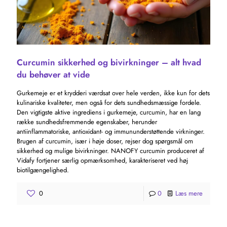
Curcumin sikkerhed og bivirkninger – alt hvad
du behøver at vide
Gurkemeje er et krydderi værdsat over hele verden, ikke kun for dets
kulinariske kvaliteter, men også for dets sundhedsmæssige fordele.
Den vigtigste aktive ingrediens i gurkemeje, curcumin, har en lang
række sundhedsfremmende egenskaber, herunder
antiinflammatoriske, antioxidant- og immununderstøttende virkninger.
Brugen af ​​curcumin, især i høje doser, rejser dog spørgsmål om
sikkerhed og mulige bivirkninger. NANOFY curcumin produceret af
Vidafy fortjener særlig opmærksomhed, karakteriseret ved høj
biotilgængelighed.
0
0
Læs mere