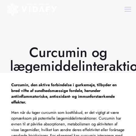
Curcumin og
lægemiddelinterakti
Curcumin, den aktive forbindelse i gurkemeje, tilbyder en
bred vifte af sundhedsmæssige fordele, herunder
antiinflammatoriske, antioxidant- og immunforstærkende
effekter.
Men når du tager curcumin som kosttilskud, er det vigtigt at være
opmærksom på potentielle lægemiddelinteraktioner. Curcumin har
evnen til at påvirke absorptionen, metabolismen og aktiviteten af ​​
visse lægemidler, hvilket kan ændre deres effektivitet eller forårsage
uønskede bivirkninger. For eksempel kan curcumin interagere med