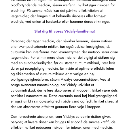
blodfortyndende medicin, såsom warfarin, hvilket øger risikoen for
blødning. På samme måde kan det påvirke effektiviteten af ​​
lægemidler, der bruges til at behandle diabetes eller forhøjet
blodtryk, ved enten at forstærke eller hæmme deres virkninger.
Slut dig til vores Vidafy-familie nu!
Personer, der tager medicin, der påvirker leveren, såsom statiner
eller svampedræbende midler, bør også udvise forsigtighed, da
curcumin kan interferere med leverenzymer, der metaboliserer disse
lægemidler. For at minimere disse risici er det vigtigt at rådføre sig
med en sundhedsudbyder, før du starter curcumintilskud, især hvis
du er på receptpligtig medicin. En måde at optimere effektiviteten
og sikkerheden af ​​curcumintilskud er at vælge en høj
biotilgængelighedsform, såsom Vidafys curcumindråber. Ved at
bruge avanceret nanoteknologi har Vidafy udviklet et
curcumintilskud, der lettere absorberes af kroppen, takket være dets
partikler i nanostørrelse. Dette curcumin med høj biotilgængelighed
er også unikt i sin opløselighed i både vand og fedt, hvilket sikrer, at
det kan absorberes effektivt gennem flere veje i kroppen.
Den forbedrede absorption, som Vidafys curcumin-dråber giver,
betyder, at lavere doser kan bruges til at opnå de samme kraftfulde
effekter, hvilket reducerer risikoen for interaktioner med medicin,