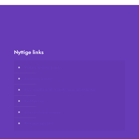
Nyttige links
Vidafy online butik
Kundens konto
Bliv medlem af Vidafy som distributør
Kontakt os
Ansvarsfraskrivelse
Privatlivspolitik