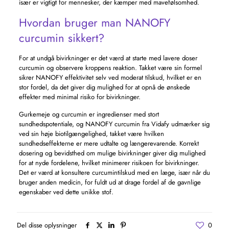
især er vigtigt for mennesker, der kæmper med mavefølsomhed.
Hvordan bruger man NANOFY
curcumin sikkert?
For at undgå bivirkninger er det værd at starte med lavere doser
curcumin og observere kroppens reaktion. Takket være sin formel
sikrer NANOFY effektivitet selv ved moderat tilskud, hvilket er en
stor fordel, da det giver dig mulighed for at opnå de ønskede
effekter med minimal risiko for bivirkninger.
Gurkemeje og curcumin er ingredienser med stort
sundhedspotentiale, og NANOFY curcumin fra Vidafy udmærker sig
ved sin høje biotilgængelighed, takket være hvilken
sundhedseffekterne er mere udtalte og længerevarende. Korrekt
dosering og bevidsthed om mulige bivirkninger giver dig mulighed
for at nyde fordelene, hvilket minimerer risikoen for bivirkninger.
Det er værd at konsultere curcumintilskud med en læge, især når du
bruger anden medicin, for fuldt ud at drage fordel af de gavnlige
egenskaber ved dette unikke stof.
Del disse oplysninger
0