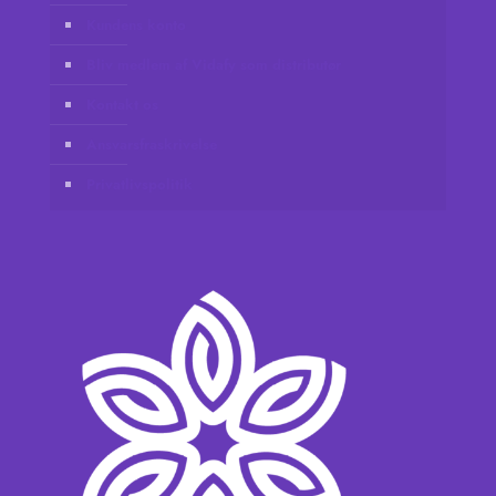
Kundens konto
Bliv medlem af Vidafy som distributør
Kontakt os
Ansvarsfraskrivelse
Privatlivspolitik