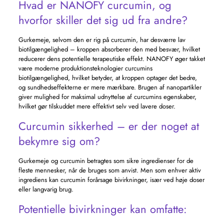
Hvad er NANOFY curcumin, og
hvorfor skiller det sig ud fra andre?
Gurkemeje, selvom den er rig på curcumin, har desværre lav
biotilgængelighed – kroppen absorberer den med besvær, hvilket
reducerer dens potentielle terapeutiske effekt. NANOFY øger takket
være moderne produktionsteknologier curcumins
biotilgængelighed, hvilket betyder, at kroppen optager det bedre,
og sundhedseffekterne er mere mærkbare. Brugen af ​​nanopartikler
giver mulighed for maksimal udnyttelse af curcumins egenskaber,
hvilket gør tilskuddet mere effektivt selv ved lavere doser.
Curcumin sikkerhed – er der noget at
bekymre sig om?
Gurkemeje og curcumin betragtes som sikre ingredienser for de
fleste mennesker, når de bruges som anvist. Men som enhver aktiv
ingrediens kan curcumin forårsage bivirkninger, især ved høje doser
eller langvarig brug.
Potentielle bivirkninger kan omfatte: