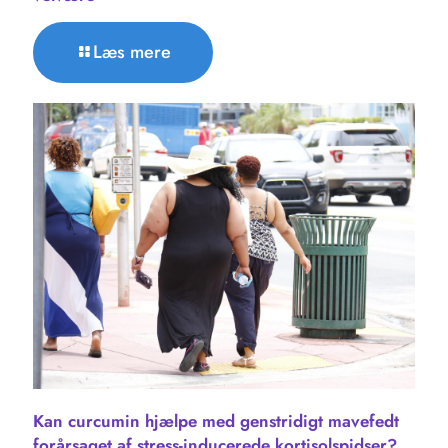
Læs mere
Kan curcumin hjælpe med genstridigt mavefedt
forårsaget af stress-inducerede kortisolspidser?