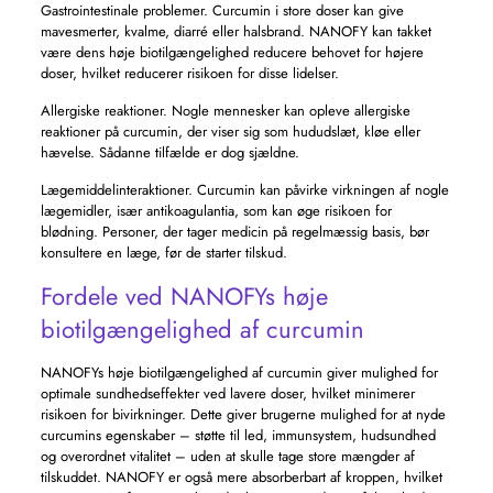
Gastrointestinale problemer. Curcumin i store doser kan give
mavesmerter, kvalme, diarré eller halsbrand. NANOFY kan takket
være dens høje biotilgængelighed reducere behovet for højere
doser, hvilket reducerer risikoen for disse lidelser.
Allergiske reaktioner. Nogle mennesker kan opleve allergiske
reaktioner på curcumin, der viser sig som hududslæt, kløe eller
hævelse. Sådanne tilfælde er dog sjældne.
Lægemiddelinteraktioner. Curcumin kan påvirke virkningen af ​​nogle
lægemidler, især antikoagulantia, som kan øge risikoen for
blødning. Personer, der tager medicin på regelmæssig basis, bør
konsultere en læge, før de starter tilskud.
Fordele ved NANOFYs høje
biotilgængelighed af curcumin
NANOFYs høje biotilgængelighed af curcumin giver mulighed for
optimale sundhedseffekter ved lavere doser, hvilket minimerer
risikoen for bivirkninger. Dette giver brugerne mulighed for at nyde
curcumins egenskaber – støtte til led, immunsystem, hudsundhed
og overordnet vitalitet – uden at skulle tage store mængder af
tilskuddet. NANOFY er også mere absorberbart af kroppen, hvilket