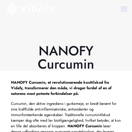
NANOFY
Curcumin
NANOFY Curcumin,
et revolutionerende kosttilskud fra
Vidafy, transformerer den måde, vi drager fordel af en af ​​
naturens mest potente forbindelser på.
Curcumin, den aktive ingrediens i gurkemeje, er bredt berømt for
sine kraftfulde anti-inflammatoriske, antioxidanter og
immunforstærkende egenskaber. Traditionelle curcumintilskud
kæmper dog ofte med lav biotilgængelighed, hvilket betyder, at kun
en lille del absorberes af kroppen.
NANOFY Curcumin
løser
denne udfordring gennem avanceret nanoteknologi, der leverer