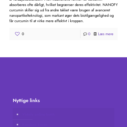
absorberes ofte dårligt, hvilket begrænser deres effektivitet. NANOFY
curcumin skiller sig ud fra andre takket være brugen af ​​avanceret
nanopartikelteknologi, som markant øger dets biotilgængelighed og
får curcumin til at virke mere effektivt i kroppen.
0
0
Læs mere
Nyttige links
Vidafy online butik
Kundens konto