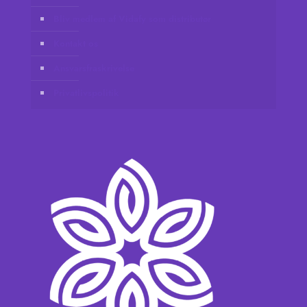
Bliv medlem af Vidafy som distributør
Kontakt os
Ansvarsfraskrivelse
Privatlivspolitik