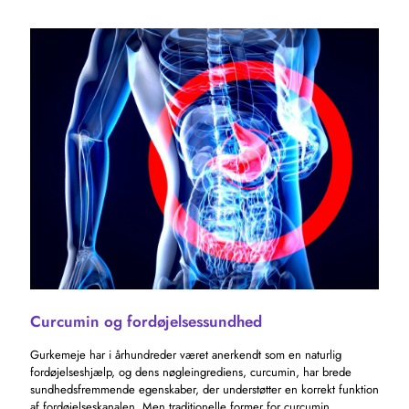
Curcumin og fordøjelsessundhed
Gurkemeje har i århundreder været anerkendt som en naturlig
fordøjelseshjælp, og dens nøgleingrediens, curcumin, har brede
sundhedsfremmende egenskaber, der understøtter en korrekt funktion
af fordøjelseskanalen. Men traditionelle former for curcumin