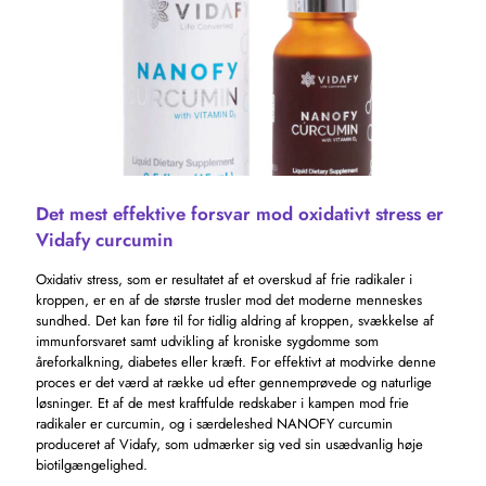
Det mest effektive forsvar mod oxidativt stress er
Vidafy curcumin
Oxidativ stress, som er resultatet af et overskud af frie radikaler i
kroppen, er en af ​​de største trusler mod det moderne menneskes
sundhed. Det kan føre til for tidlig aldring af kroppen, svækkelse af
immunforsvaret samt udvikling af kroniske sygdomme som
åreforkalkning, diabetes eller kræft. For effektivt at modvirke denne
proces er det værd at række ud efter gennemprøvede og naturlige
løsninger. Et af de mest kraftfulde redskaber i kampen mod frie
radikaler er curcumin, og i særdeleshed NANOFY curcumin
produceret af Vidafy, som udmærker sig ved sin usædvanlig høje
biotilgængelighed.