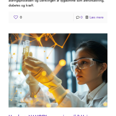
aldringsprocessen og udviklingen af ​​sygdomme som åreforkalkning,
diabetes og kræft.
0
0
Læs mere