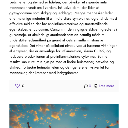
Ledsmerter og stivhed er lidelser, der påvirker et stigende antal
mennesker rundt om i verden, inklusive dem, der lider af
gigtsygdomme som slidgigt og leddegigt. Mange mennesker leder
efter naturlige metoder til at lindre disse symptomer, og et af de mest
effektive midler, der har anti-inflammatoriske og smertestillende
egenskaber, er curcumin. Curcumin, den vigtigste aktive ingrediens i
gurkemeje, er almindeligt anerkendt som en naturlig måde at
understøtte ledsundhed på grund af dets antiinflammatoriske
egenskaber. Det virker på cellulært niveau ved at hæmme virkningen
af ​​enzymer, der er ansvarlige for inflammation, såsom COX-2, og
reducere produktionen af ​​pro-inflammatoriske cytokiner. Som et
resultat kan curcumin hjælpe med at lindre ledsmerter, hævelse og
stivhed, forbedre ledmobiliteten og den generelle livskvalitet for
mennesker, der kæmper med ledsygdomme.
0
0
Læs mere