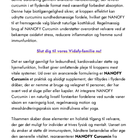
curcumin i et flydende format med væsentligt forbedret absorption.
Denne høje biotilgængelighed sikrer, at kroppen effektivt kan
udnytte curcumins sundhedsmæssige fordele, hvilket gør NANOFY
til et fremragende valg blandt naturlige kosttilskud. Regelmæssig
brug af NANOFY Curcumin understøtter overordnet velvære ved at
bekæmpe oxidativt stress, reducere inflammation og fremme sund
immunfunktion.
Slut dig til vores Vidafy-familie nu!
Det er særligt gavnligt for ledsundhed, kardiovaskulær støtte og
hjernefunktion, hvilket giver omfattende pleje til kroppens mest
vitale systemer. Ud over sin avancerede formulering er
NANOFY
Curcumin
et praktisk og alsidigt supplement, der tilbydes i flydende
dråber, der er nemme at bruge og velegnet til personer, der har
svært ved at sluge piller eller kapsler. At integrere NANOFY
Curcumin i en naturlig livsstil forstærker fordelene ved sunde vaner
såsom en næringsrig kost, regelmæssig motion og
stresshåndteringspraksis som mindfulness eller yoga.
Tilsammen skaber disse elementer en holistisk tilgang til velvære,
der gør det muligt for individer at trives fysisk og mentalt. Uanset om
du ønsker at støtte dit immunsystem, håndtere betændelse eller øge
den generelle vitalitet, repræsenterer
NANOFY Curcumin
fra