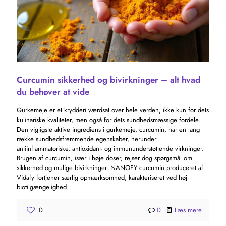
Curcumin sikkerhed og bivirkninger – alt hvad
du behøver at vide
Gurkemeje er et krydderi værdsat over hele verden, ikke kun for dets
kulinariske kvaliteter, men også for dets sundhedsmæssige fordele.
Den vigtigste aktive ingrediens i gurkemeje, curcumin, har en lang
række sundhedsfremmende egenskaber, herunder
antiinflammatoriske, antioxidant- og immununderstøttende virkninger.
Brugen af ​​curcumin, især i høje doser, rejser dog spørgsmål om
sikkerhed og mulige bivirkninger. NANOFY curcumin produceret af
Vidafy fortjener særlig opmærksomhed, karakteriseret ved høj
biotilgængelighed.
0
0
Læs mere