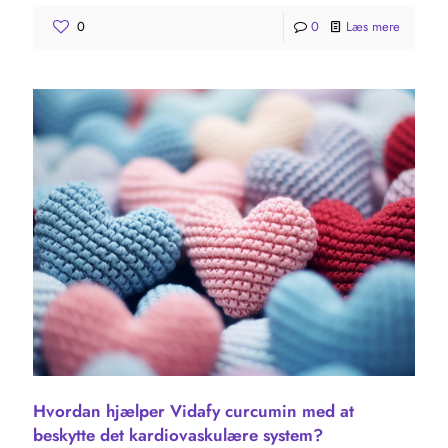
0
0
Læs mere
Hvordan hjælper Vidafy curcumin med at
beskytte det kardiovaskulære system?