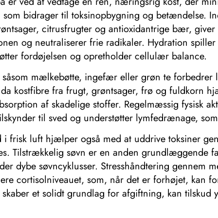
 på er ved at vedtage en ren, næringsrig kost, der mi
r, som bidrager til toksinopbygning og betændelse. In
ntsager, citrusfrugter og antioxidantrige bær, giver 
nen og neutraliserer frie radikaler. Hydration spiller
øtter fordøjelsen og opretholder cellulær balance.
rtete såsom mælkebøtte, ingefær eller grøn te forbedre
g, da kostfibre fra frugt, grøntsager, frø og fuldkorn
bsorption af skadelige stoffer. Regelmæssig fysisk a
ilskynder til sved og understøtter lymfedrænage, som a
d i frisk luft hjælper også med at uddrive toksiner g
bedres. Tilstrækkelig søvn er en anden grundlæggende 
under dybe søvncyklusser. Stresshåndtering gennem m
e cortisolniveauet, som, når det er forhøjet, kan for
kaber et solidt grundlag for afgiftning, kan tilskud 