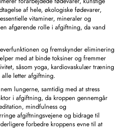
nimerer forarbejdede fødevarer, kunstige
dtagelse af hele, økologiske fødevarer,
essentielle vitaminer, mineraler og
 en afgørende rolle i afgiftning, da vand
r leverfunktionen og fremskynder eliminering
 hjælper med at binde toksiner og fremmer
ktivitet, såsom yoga, kardiovaskulær træning
lle letter afgiftning.
ennem lungerne, samtidig med at stress
faktor i afgiftning, da kroppen gennemgår
editation, mindfulness og
ringe afgiftningsvejene og bidrage til
yderligere forbedre kroppens evne til at