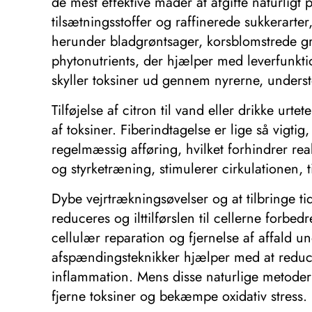
de mest effektive måder at afgifte naturligt
tilsætningsstoffer og raffinerede sukkerarte
herunder bladgrøntsager, korsblomstrede grø
phytonutrients, der hjælper med leverfunktio
skyller toksiner ud gennem nyrerne, underst
Tilføjelse af citron til vand eller drikke u
af toksiner. Fiberindtagelse er lige så vigti
regelmæssig afføring, hvilket forhindrer rea
og styrketræning, stimulerer cirkulationen, t
Dybe vejrtrækningsøvelser og at tilbringe ti
reduceres og ilttilførslen til cellerne for
cellulær reparation og fjernelse af affald 
afspændingsteknikker hjælper med at reducer
inflammation. Mens disse naturlige metoder s
fjerne toksiner og bekæmpe oxidativ stress.