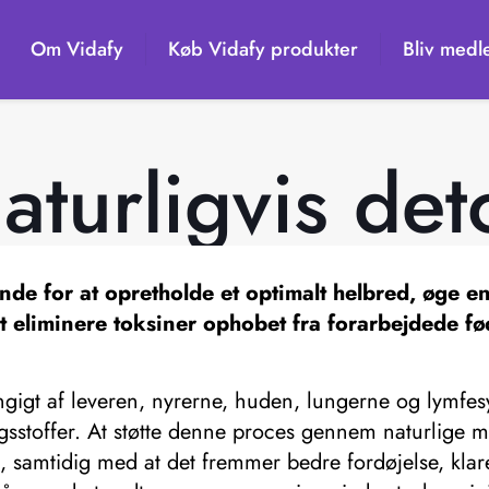
Om Vidafy
Køb Vidafy produkter
Bliv medl
aturligvis det
nde for at opretholde et optimalt helbred, øge e
t eliminere toksiner ophobet fra forarbejdede fø
igt af leveren, nyrerne, huden, lungerne og lymfesys
ngsstoffer. At støtte denne proces gennem naturlige m
igt, samtidig med at det fremmer bedre fordøjelse, kl