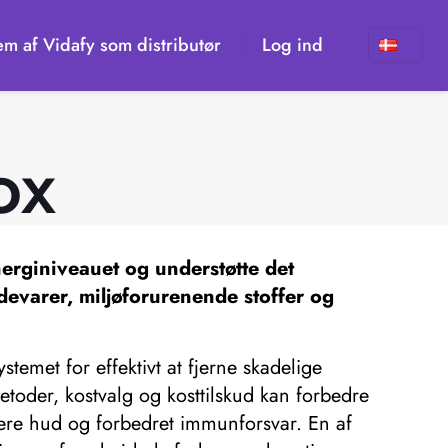
em af Vidafy som distributør
Log ind
ox
nerginiveauet og understøtte det
devarer, miljøforurenende stoffer og
temet for effektivt at fjerne skadelige
etoder, kostvalg og kosttilskud kan forbedre
arere hud og forbedret immunforsvar. En af