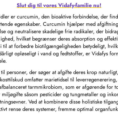
Slut dig til vores Vidafy-familie nu!
idler er curcumin, den bioaktive forbindelse, der find
støttende egenskaber. Curcumin hjælper med afgiftnin
lse og neutralisere skadelige frie radikaler, der bidra
ighed, hvilket begrænser deres absorption og effekti
til at forbedre biotilgængeligheden betydeligt, hvil
ligt opløseligt i vand og fedtstoffer, er Vidafys form
ele.
til personer, der søger at afgifte deres krop naturli
ttilskud omfatter marietidsel til leverregenerering, c
t afbalanceret tarmmikrobiom, som er afgørende for t
 miljøgifte såsom pesticider og tungmetaller og inko
tningsevner. Ved at kombinere disse holistiske tilgang
ktivt rense deres systemer, fremme optimal organfunk