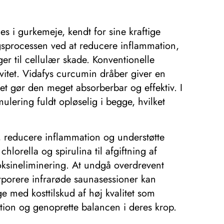
es i gurkemeje, kendt for sine kraftige
gsprocessen ved at reducere inflammation,
ger til cellulær skade. Konventionelle
vitet. Vidafys curcumin dråber giver en
ket gør den meget absorberbar og effektiv. I
ulering fuldt opløselig i begge, hvilket
gt, reducere inflammation og understøtte
hlorella og spirulina til afgiftning af
oksineliminering. At undgå overdrevent
rporere infrarøde saunasessioner kan
e med kosttilskud af høj kvalitet som
tion og genoprette balancen i deres krop.