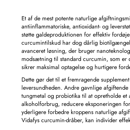
Et af de mest potente naturlige afgiftningsm
antiinflammatoriske, antioxidant- og lever
støtte galdeproduktionen for effektiv fordøje
curcumintilskud har dog dårlig biotilgængel
avanceret løsning, der bruger nanoteknologi 
modsætning til standard curcumin, som er dår
sikrer maksimal optagelse og hurtigere ford
Dette gør det til et fremragende supplement 
leversundheden. Andre gavnlige afgiftende kos
tungmetal og probiotika til at opretholde e
alkoholforbrug, reducere eksponeringen for
yderligere forbedre kroppens naturlige afgif
Vidafys curcumin-dråber, kan individer effe