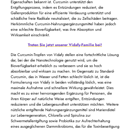
Eigenschaften bekannt ist. Curcumin unterstützt den
Entgiftungsprozess, indem es Entzündungen reduziert, die
Gallenproduktion für eine effiziente Verdauung unterstützt und
schädliche freie Radikale neutralisiert, die zu Zellschäden beitragen.
Herkömmliche Curcumin-Nahrungsergänzungsmittel haben jedoch
eine schlechte Bioverfügbarkeit, was ihre Absorption und
Wirksamkeit einschränkt.
Treten Sie jetzt unserer Vidafy-Familie bei!
Die Curcumin-Tropfen von Vidafy stellen eine fortschrittliche Lösung
dar, bei der die Nanotechnologie genutzt wird, um die
Bioverfügbarkeit erheblich zu verbessern und sie so hoch
absorbierbar und wirksam zu machen. Im Gegensatz zu Standard-
Curcumin, das in Wasser und Fetten schlecht löslich ist, ist die
Formulierung von Vidafy in beiden vollständig löslich, was eine
maximale Aufnahme und schnellere Wirkung gewährleistet. Dies
macht es zu einer hervorragenden Ergänzung für Personen, die
ihren Körper auf natürliche Weise entgiften, Entzündungen
reduzieren und die Lebergesundheit unterstützen möchten. Weitere
nützliche entgiftende Nahrungsergänzungsmittel sind Mariendistel
zur Leberregeneration, Chlorella und Spirulina zur
Schwermetallentgiftung sowie Probiotika zur Aufrechterhaltung
eines ausgeglichenen Darmmikrobioms, das für die Toxinbeseitigung