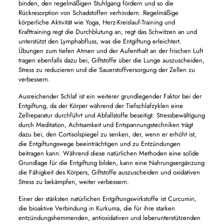
binden, den regelmäßigen Stuhlgang fördern und so die
Rückresorption von Schadstoffen verhindern. Regelmäßige
körperliche Aktivität wie Yoga, Herz-Kreislauf-Training und
Krafttraining regt die Durchblutung an, regt das Schwitzen an und
unterstützt den Lymphabfluss, was die Entgiftung erleichtert.
Übungen zum tiefen Atmen und der Aufenthalt an der frischen Luft
tragen ebenfalls dazu bei, Giftstoffe über die Lunge auszuscheiden,
Stress zu reduzieren und die Sauerstoffversorgung der Zellen zu
verbessern.
Ausreichender Schlaf ist ein weiterer grundlegender Faktor bei der
Entgiftung, da der Körper während der Tiefschlafzyklen eine
Zellreparatur durchführt und Abfallstoffe beseitigt. Stressbewältigung
durch Meditation, Achtsamkeit und Entspannungstechniken trägt
dazu bei, den Cortisolspiegel zu senken, der, wenn er erhöht ist,
die Entgiftungswege beeinträchtigen und zu Entzündungen
beitragen kann. Während diese natürlichen Methoden eine solide
Grundlage für die Entgiftung bilden, kann eine Nahrungsergänzung
die Fähigkeit des Körpers, Giftstoffe auszuscheiden und oxidativen
Stress zu bekämpfen, weiter verbessern.
Einer der stärksten natürlichen Entgiftungswirkstoffe ist Curcumin,
die bioaktive Verbindung in Kurkuma, die für ihre starken
entzündungshemmenden, antioxidativen und leberunterstützenden