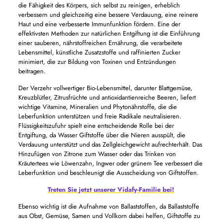
die Fähigkeit des Körpers, sich selbst zu reinigen, erheblich
verbessern und gleichzeitig eine bessere Verdauung, eine reinere
Haut und eine verbesserte Immunfunktion fördern. Eine der
effektivsten Methoden zur natürlichen Entgiftung ist die Einführung
einer sauberen, nährstoffreichen Ernährung, die verarbeitete
Lebensmittel, künstliche Zusatzstoffe und raffinierten Zucker
minimiert, die zur Bildung von Toxinen und Entzündungen
beitragen.
Der Verzehr vollwertiger Bio-Lebensmittel, darunter Blattgemüse,
Kreuzblütler, Zitrusfrüchte und antioxidantienreiche Beeren, liefert
wichtige Vitamine, Mineralien und Phytonährstoffe, die die
Leberfunktion unterstützen und freie Radikale neutralisieren.
Flüssigkeitszufuhr spielt eine entscheidende Rolle bei der
Entgiftung, da Wasser Giftstoffe über die Nieren ausspült, die
Verdauung unterstützt und das Zellgleichgewicht aufrechterhält. Das
Hinzufügen von Zitrone zum Wasser oder das Trinken von
Kräutertees wie Löwenzahn, Ingwer oder grünem Tee verbessert die
Leberfunktion und beschleunigt die Ausscheidung von Giftstoffen.
Treten Sie jetzt unserer Vidafy-Familie bei!
Ebenso wichtig ist die Aufnahme von Ballaststoffen, da Ballaststoffe
aus Obst, Gemüse, Samen und Vollkorn dabei helfen, Giftstoffe zu