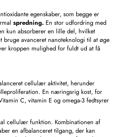
 antioxidante egenskaber, som begge er
normal
spredning.
En stor udfordring med
 kun absorberer en lille del, hvilket
 bruge avanceret nanoteknologi til at øge
er kroppen mulighed for fuldt ud at få
anceret cellulær aktivitet, herunder
eproliferation. En næringsrig kost, for
 Vitamin C, vitamin E og omega-3 fedtsyrer
mal cellulær funktion. Kombinationen af ​​
ber en afbalanceret tilgang, der kan