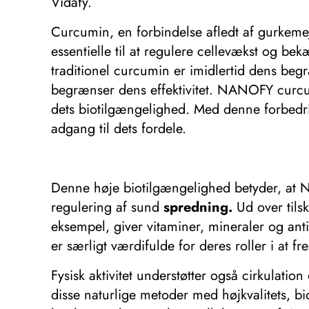
Vidafy.
Curcumin, en forbindelse afledt af gurkemej
essentielle til at regulere cellevækst og be
traditionel curcumin er imidlertid dens begr
begrænser dens effektivitet. NANOFY curcum
dets biotilgængelighed. Med denne forbedri
adgang til dets fordele.
Denne høje biotilgængelighed betyder, at N
regulering af sund
spredning.
Ud over tils
eksempel, giver vitaminer, mineraler og ant
er særligt værdifulde for deres roller i at f
Fysisk aktivitet understøtter også cirkulation
disse naturlige metoder med højkvalitets, 