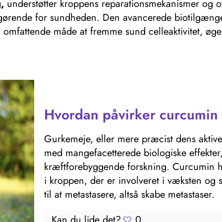
,
understøtter kroppens reparationsmekanismer og ov
g afgørende for sundheden. Den avancerede biotilgæ
en omfattende måde at fremme sund celleaktivitet, 
Hvordan påvirker curcumin 
Gurkemeje, eller mere præcist dens aktive
med mangefacetterede biologiske effekter,
kræftforebyggende forskning. Curcumin har 
i kroppen, der er involveret i væksten og s
til at metastasere, altså skabe metastaser.
Kan du lide det?
0