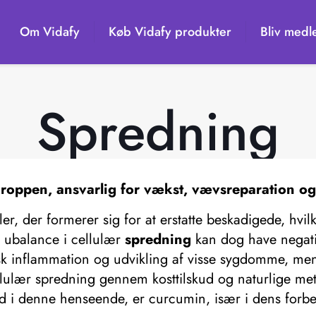
Om Vidafy
Køb Vidafy produkter
Bliv medl
Spredning
 kroppen, ansvarlig for vækst, vævsreparation 
, der formerer sig for at erstatte beskadigede, hvi
 ubalance i cellulær
spredning
kan dog have negati
k inflammation og udvikling af visse sygdomme, mens
llulær spredning gennem kosttilskud og naturlige met
ig ud i denne henseende, er curcumin, især i dens f