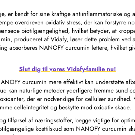
e, er kendt for sine kraftige antiinflammatoriske og
kæmpe overdreven oxidativ stress, der kan forstyrre 
ænsede biotilgængelighed, hvilket betyder, at kroppen
in, produceret af Vidafy, løser dette problem ved at
ng absorberes NANOFY curcumin lettere, hvilket giv
Slut dig til vores Vidafy-familie nu!
ANOFY curcumin mere effektivt kan understøtte afbal
kud kan naturlige metoder yderligere fremme sund cell
ioxidanter, der er nødvendige for cellulær sundhed.
remme celleintegritet og beskytte mod oxidativ skade.
 og tilførsel af næringsstoffer, begge vigtige for opti
biotilgængelige kosttilskud som NANOFY curcumin ska