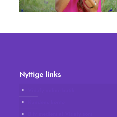
Nyttige links
Vidafy online butik
Kundens konto
Bliv medlem af Vidafy som