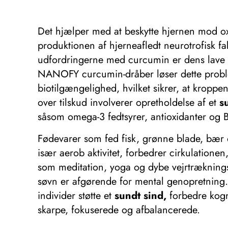
Det hjælper med at beskytte hjernen mod ox
produktionen af ​​hjerneafledt neurotrofisk 
udfordringerne med curcumin er dens lave bi
NANOFY curcumin-dråber løser dette proble
biotilgængelighed, hvilket sikrer, at kropp
over tilskud involverer opretholdelse af et
s
såsom omega-3 fedtsyrer, antioxidanter og 
Fødevarer som fed fisk, grønne blade, bær o
især aerob aktivitet, forbedrer cirkulatione
som meditation, yoga og dybe vejrtrækningsø
søvn er afgørende for mental genopretnin
individer støtte et
sundt sind,
forbedre kogni
skarpe, fokuserede og afbalancerede.