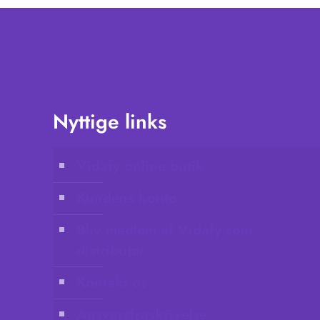
Nyttige links
Vidafy online butik
Kundens konto
Bliv medlem af Vidafy som
distributør
Kontakt os
Ansvarsfraskrivelse