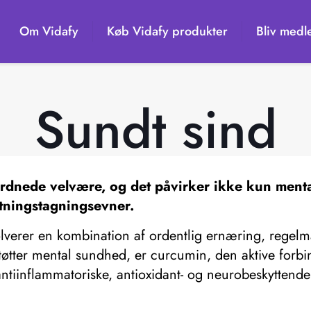
Om Vidafy
Køb Vidafy produkter
Bliv medl
Sundt sind
ordnede velvære, og det påvirker ikke kun ment
tningstagningsevner.
lverer en kombination af ordentlig ernæring, regelm
rstøtter mental sundhed, er curcumin, den aktive forb
tiinflammatoriske, antioxidant- og neurobeskyttende 