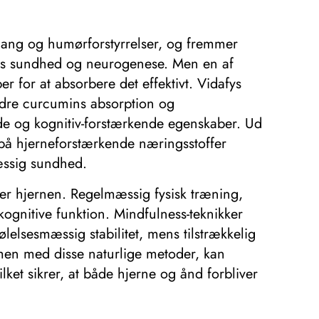
egang og humørforstyrrelser, og fremmer
ens sundhed og neurogenese. Men en af ​​
 for at absorbere det effektivt. Vidafys
edre curcumins absorption og
nde og kognitiv-forstærkende egenskaber. Ud
 på hjerneforstærkende næringsstoffer
æssig sundhed.
rer hjernen. Regelmæssig fysisk træning,
kognitive funktion. Mindfulness-teknikker
elsesmæssig stabilitet, mens tilstrækkelig
en med disse naturlige metoder, kan
ket sikrer, at både hjerne og ånd forbliver