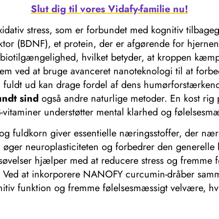
Slut dig til vores Vidafy-familie nu!
idativ stress, som er forbundet med kognitiv tilbag
faktor (BDNF), et protein, der er afgørende for hjern
otilgængelighed, hvilket betyder, at kroppen kæmper
m ved at bruge avanceret nanoteknologi til at forb
en fuldt ud kan drage fordel af dens humørforstærke
undt sind
også andre naturlige metoder. En kost rig
B-vitaminer understøtter mental klarhed og følelsesm
g fuldkorn giver essentielle næringsstoffer, der næ
n, øger neuroplasticiteten og forbedrer den generelle 
velser hjælper med at reducere stress og fremme føl
g. Ved at inkorporere NANOFY curcumin-dråber samm
tiv funktion og fremme følelsesmæssigt velvære, hvil