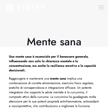
Mente sana
Una
mente sana
è essenziale per il benessere generale,
influenzando non solo la chiarezza mentale e la
concentrazione, ma anche la resilienza emotiva e le capacità
decisionali.
Raggiungere e mantenere una
mente sana
implica una
combinazione di corretta alimentazione, esercizio fisico regolare,
pratiche di consapevolezza e integrazione efficace. Un potente
integratore che supporta la salute mentale è la curcumina, il
composto attivo della curcuma. La curcumina ha guadagnato molta
attenzione per le sue potenti proprietà antinfiammatorie, antiossidanti
e neuroprotettive, che contribuiscono a migliorare la funzione