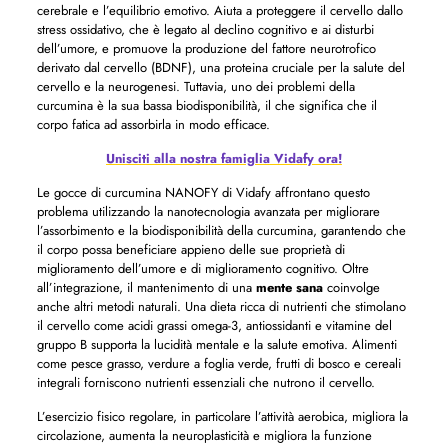
cerebrale e l’equilibrio emotivo. Aiuta a proteggere il cervello dallo
stress ossidativo, che è legato al declino cognitivo e ai disturbi
dell’umore, e promuove la produzione del fattore neurotrofico
derivato dal cervello (BDNF), una proteina cruciale per la salute del
cervello e la neurogenesi. Tuttavia, uno dei problemi della
curcumina è la sua bassa biodisponibilità, il che significa che il
corpo fatica ad assorbirla in modo efficace.
Unisciti alla nostra famiglia Vidafy ora!
Le gocce di curcumina NANOFY di Vidafy affrontano questo
problema utilizzando la nanotecnologia avanzata per migliorare
l’assorbimento e la biodisponibilità della curcumina, garantendo che
il corpo possa beneficiare appieno delle sue proprietà di
miglioramento dell’umore e di miglioramento cognitivo. Oltre
all’integrazione, il mantenimento di una
mente sana
coinvolge
anche altri metodi naturali. Una dieta ricca di nutrienti che stimolano
il cervello come acidi grassi omega-3, antiossidanti e vitamine del
gruppo B supporta la lucidità mentale e la salute emotiva. Alimenti
come pesce grasso, verdure a foglia verde, frutti di bosco e cereali
integrali forniscono nutrienti essenziali che nutrono il cervello.
L’esercizio fisico regolare, in particolare l’attività aerobica, migliora la
circolazione, aumenta la neuroplasticità e migliora la funzione