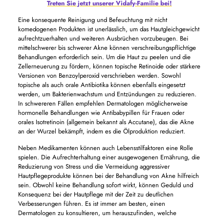
Treten Sie jetzt unserer Vidafy-Familie bei!
Eine konsequente Reinigung und Befeuchtung mit nicht
komedogenen Produkten ist unerlässlich, um das Hautgleichgewicht
aufrechtzuerhalten und weiteren Ausbrüchen vorzubeugen. Bei
mittelschwerer bis schwerer Akne können verschreibungspflichtige
Behandlungen erforderlich sein. Um die Haut zu peelen und die
Zellerneuerung zu fördern, können topische Retinoide oder stärkere
Versionen von Benzoylperoxid verschrieben werden. Sowohl
topische als auch orale Antibiotika können ebenfalls eingesetzt
werden, um Bakterienwachstum und Entzündungen zu reduzieren.
In schwereren Fällen empfehlen Dermatologen möglicherweise
hormonelle Behandlungen wie Antibabypillen für Frauen oder
orales Isotretinoin (allgemein bekannt als Accutane), das die Akne
an der Wurzel bekämpft, indem es die Ölproduktion reduziert.
Neben Medikamenten können auch Lebensstilfaktoren eine Rolle
spielen. Die Aufrechterhaltung einer ausgewogenen Ernährung, die
Reduzierung von Stress und die Vermeidung aggressiver
Hautpflegeprodukte können bei der Behandlung von Akne hilfreich
sein. Obwohl keine Behandlung sofort wirkt, können Geduld und
Konsequenz bei der Hautpflege mit der Zeit zu deutlichen
Verbesserungen führen. Es ist immer am besten, einen
Dermatologen zu konsultieren, um herauszufinden, welche