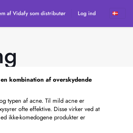
em af Vidafy som distributør
Log ind
ng
f en kombination af overskydende
 typen af ​​acne. Til mild acne er
syrer ofte effektive. Disse virker ved at
 med ikke-komedogene produkter er