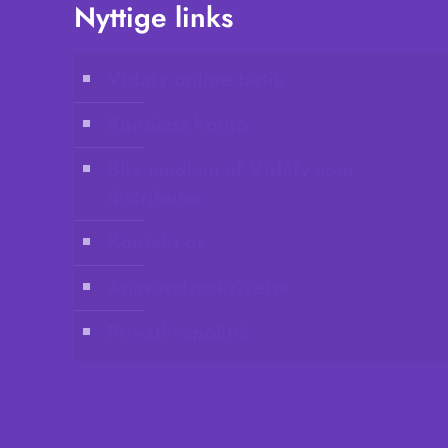
Nyttige links
Vidafy online butik
Kundens konto
Bliv medlem af Vidafy som
distributør
Kontakt os
Ansvarsfraskrivelse
Privatlivspolitik