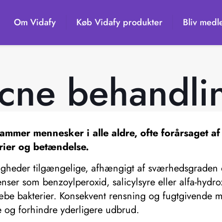
Om Vidafy
Køb Vidafy produkter
Bliv medl
cne behandli
ammer mennesker i alle aldre, ofte forårsaget a
erier og betændelse.
igheder tilgængelige, afhængigt af sværhedsgraden og
er som benzoylperoxid, salicylsyre eller alfa-hydroxy
ræbe bakterier. Konsekvent rensning og fugtgivende
 og forhindre yderligere udbrud.