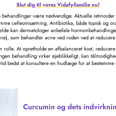
Slut dig til vores Vidafy-familie nu!
e behandlinger være nødvendige. Aktuelle retinoider 
emme celleomsætning. Antibiotika, både topisk og oral
fælde kan dermatologer anbefale hormonbehandlinger, s
tane), som behandler acne ved roden ved at reducere
 en rolle. At opretholde en afbalanceret kost, reduce
gen behandling virker øjeblikkeligt, kan tålmodighe
 altid bedst at konsultere en hudlæge for at bestemm
Curcumin og dets indvirkn