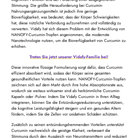
Stimmung. Die größte Herausforderung bei Curcumin-
Nahrungsergänzungsmitteln ist jedoch ihre geringe
Bioverfügbarkeit, was bedeutet, dass der Körper Schwierigkeiten
hat, diese nützliche Verbindung aufzunehmen und vollständig zu
verwerten. Vidafy hat sich diesem Problem mit der Entwicklung von
NANOFY-Curcumin-Tropfen angenommen, die modernste
Nanotechnologie nutzen, um die Bioverfügbarkeit von Curcumin zu
erhöhen.
Treten Sie jetzt unserer Vidafy-Familie bei!
Diese innovative flüssige Formulierung sorgt dafür, dass Curcumin
effizient absorbiert wird, sodass der Körper seine gesamten
gesundheitlichen Vorteile nutzen kann. NANOFY-Curcumin-Tropfen
zeichnen sich auf dem Markt durch ihre hohe Absorptionsrate aus,
wodurch sie weitaus wirksamer sind als herkömmliche Curcumin-
Kapseln oder -Pulver. Indem Sie Vidafy Curcumin in Ihren Alltag
integrieren, können Sie die Entzündungsreduzierung unterstützen,
die kognitive Leistungsfähigkeit steigern und ein gesundes Altern
fördern, indem Sie die Zellen vor oxidativen Schäden schützen.
Zusätzlich zu seinen entzündungshemmenden Vorteilen unterstützt
Curcumin nachweislich die geistige Klarheit, verbessert die
Stimmung durch den Ausgleich von Neurotransmittern und reduziert