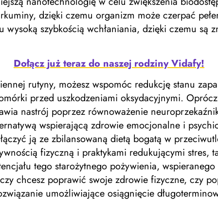
ejszą nanotechnologię w celu zwiększenia biodostę
rkuminy, dzięki czemu organizm może czerpać pełen
wysoką szybkością wchłaniania, dzięki czemu są zna
Dołącz już teraz do naszej rodziny Vidafy!
iennej rutyny, możesz wspomóc redukcję stanu zap
komórki przed uszkodzeniami oksydacyjnymi. Oprócz
rawia nastrój poprzez równoważenie neuroprzekaźni
alternatywą wspierającą zdrowie emocjonalne i psych
połączyć ją ze zbilansowaną dietą bogatą w przeciwut
ywnością fizyczną i praktykami redukującymi stres, ta
ncjału tego starożytnego pożywienia, wspieranego
, czy chcesz poprawić swoje zdrowie fizyczne, czy p
związanie umożliwiające osiągnięcie długoterminow