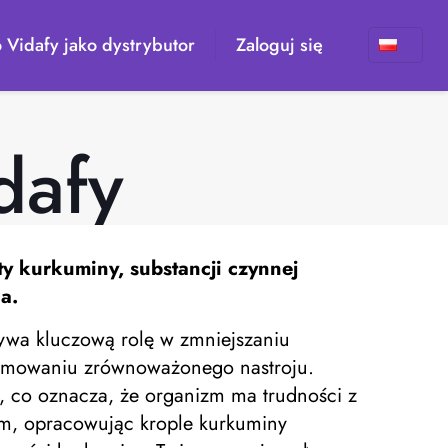
 Vidafy jako dystrybutor
Zaloguj się
dafy
ty kurkuminy, substancji czynnej
a.
rywa kluczową rolę w zmniejszaniu
promowaniu zrównoważonego nastroju.
co oznacza, że ​​organizm ma trudności z
em, opracowując krople kurkuminy