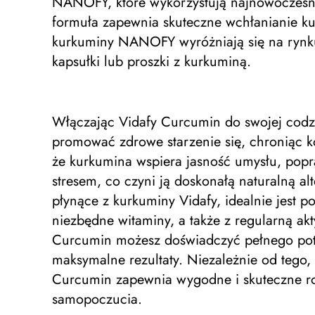
NANOFY, które wykorzystują najnowocześni
formuła zapewnia skuteczne wchłanianie ku
kurkuminy NANOFY wyróżniają się na rynku 
kapsułki lub proszki z kurkuminą.
Włączając Vidafy Curcumin do swojej codz
promować zdrowe starzenie się, chroniąc 
że kurkumina wspiera jasność umysłu, pop
stresem, co czyni ją doskonałą naturalną 
płynące z kurkuminy Vidafy, idealnie jest 
niezbędne witaminy, a także z regularną akt
Curcumin możesz doświadczyć pełnego pote
maksymalne rezultaty. Niezależnie od tego
Curcumin zapewnia wygodne i skuteczne ro
samopoczucia.