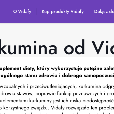
O Vidafy
Kup produkty Vidafy
Dołącz do
kumina od Vi
uplement diety, który wykorzystuje potężne zale
a ogólnego stanu zdrowia i dobrego samopoczuci
iwzapalnych i przeciwutleniających, kurkumina odg
 zdrowia stawów, poprawie funkcji poznawczych i 
ementami kurkuminy jest ich niska biodostępność, 
 korzystnego związku. Vidafy rozwiązało ten probl