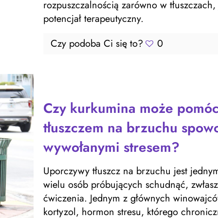
rozpuszczalnością zarówno w tłuszczach, j
potencjał terapeutyczny.
Czy podoba Ci się to?
0
Czy kurkumina może pomóc
tłuszczem na brzuchu spow
wywołanymi stresem?
Uporczywy tłuszcz na brzuchu jest jednym
wielu osób próbujących schudnąć, zwłaszc
ćwiczenia. Jednym z głównych winowajców
kortyzol, hormon stresu, którego chronic