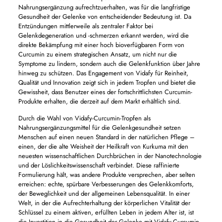
Nahrungsergänzung aufrechtzuerhalten, was für die langfristige
Gesundheit der Gelenke von entscheidender Bedeutung ist. Da
Entzündungen mittlerweile als zentraler Faktor bei
Gelenkdegeneration und -schmerzen erkannt werden, wird die
direkte Bekämpfung mit einer hoch bioverfügbaren Form von
Curcumin zu einem strategischen Ansatz, um nicht nur die
Symptome zu lindern, sondern auch die Gelenkfunktion über Jahre
hinweg zu schützen. Das Engagement von Vidafy für Reinheit,
Qualität und Innovation zeigt sich in jedem Tropfen und bietet die
Gewissheit, dass Benutzer eines der fortschrittlichsten Curcumin-
Produkte erhalten, die derzeit auf dem Markt erhältlich sind.
Durch die Wahl von Vidafy-Curcumin-Tropfen als
Nahrungsergänzungsmittel für die Gelenkgesundheit setzen
Menschen auf einen neuen Standard in der natürlichen Pflege –
einen, der die alte Weisheit der Heilkraft von Kurkuma mit den
neuesten wissenschaftlichen Durchbrüchen in der Nanotechnologie
und der Löslichkeitswissenschaft verbindet. Diese raffinierte
Formulierung hält, was andere Produkte versprechen, aber selten
erreichen: echte, spürbare Verbesserungen des Gelenkkomforts,
der Beweglichkeit und der allgemeinen Lebensqualität. In einer
Welt, in der die Aufrechterhaltung der körperlichen Vitalität der
Schlüssel zu einem aktiven, erfüllten Leben in jedem Alter ist, ist
die Investition in die Gesundheit der Gelenke mit Vidafy-Curcumin-