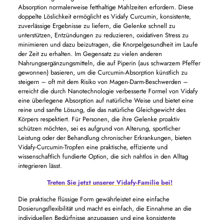
Absorption normalerweise fetthaltige Mahlzeiten erfordern. Diese
doppelte Löslichkeit ermöglicht es Vidafy Curcumin, konsistente,
zuverlässige Ergebnisse zu liefern, die Gelenke schnell zu
unterstützen, Entzündungen zu reduzieren, oxidativen Stress zu
minimieren und dazu beizutragen, die Knorpelgesundheit im Laufe
der Zeit zu erhalten. Im Gegensatz zu vielen anderen
Nahrungsergänzungsmitteln, die auf Piperin (aus schwarzem Pfeffer
gewonnen) basieren, um die Curcumin-Absorption künstlich zu
steigern – oft mit dem Risiko von Magen-Darm-Beschwerden –
erreicht die durch Nanotechnologie verbesserte Formel von Vidafy
eine überlegene Absorption auf natürliche Weise und bietet eine
reine und sanfte Lösung, die das natürliche Gleichgewicht des
Körpers respektiert. Für Personen, die ihre Gelenke proaktiv
schützen möchten, sei es aufgrund von Alterung, sportlicher
Leistung oder der Behandlung chronischer Erkrankungen, bieten
Vidafy-Curcumin-Tropfen eine praktische, effiziente und
wissenschaftlich fundierte Option, die sich nahtlos in den Alltag
integrieren lässt.
Treten Sie jetzt unserer Vidafy-Familie bei!
Die praktische flüssige Form gewährleistet eine einfache
Dosierungsflexibilität und macht es einfach, die Einnahme an die
individuellen Bedürfnisse anzupassen und eine konsistente