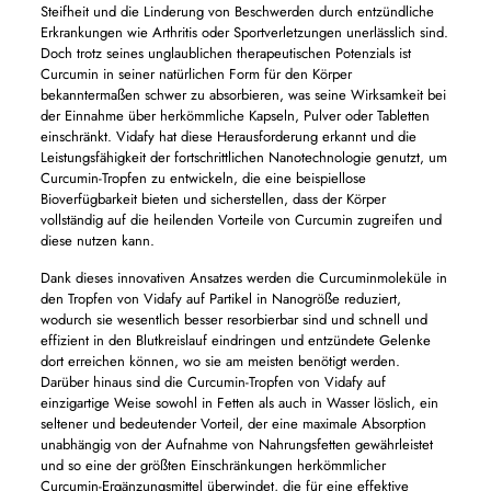
Steifheit und die Linderung von Beschwerden durch entzündliche
Erkrankungen wie Arthritis oder Sportverletzungen unerlässlich sind.
Doch trotz seines unglaublichen therapeutischen Potenzials ist
Curcumin in seiner natürlichen Form für den Körper
bekanntermaßen schwer zu absorbieren, was seine Wirksamkeit bei
der Einnahme über herkömmliche Kapseln, Pulver oder Tabletten
einschränkt. Vidafy hat diese Herausforderung erkannt und die
Leistungsfähigkeit der fortschrittlichen Nanotechnologie genutzt, um
Curcumin-Tropfen zu entwickeln, die eine beispiellose
Bioverfügbarkeit bieten und sicherstellen, dass der Körper
vollständig auf die heilenden Vorteile von Curcumin zugreifen und
diese nutzen kann.
Dank dieses innovativen Ansatzes werden die Curcuminmoleküle in
den Tropfen von Vidafy auf Partikel in Nanogröße reduziert,
wodurch sie wesentlich besser resorbierbar sind und schnell und
effizient in den Blutkreislauf eindringen und entzündete Gelenke
dort erreichen können, wo sie am meisten benötigt werden.
Darüber hinaus sind die Curcumin-Tropfen von Vidafy auf
einzigartige Weise sowohl in Fetten als auch in Wasser löslich, ein
seltener und bedeutender Vorteil, der eine maximale Absorption
unabhängig von der Aufnahme von Nahrungsfetten gewährleistet
und so eine der größten Einschränkungen herkömmlicher
Curcumin-Ergänzungsmittel überwindet, die für eine effektive