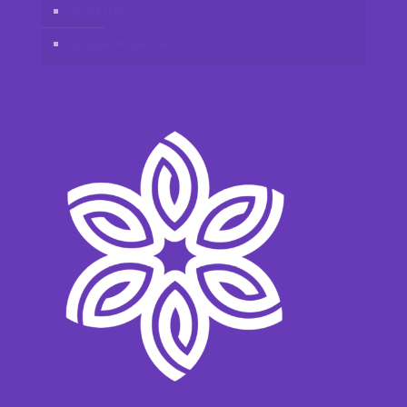
Yasal Uyarı
Gizlilik Politikası