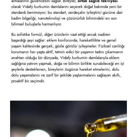
almalarının güvencesini sağlar. Bireyler,
ortak sağlık takviyesi
olarak Vidafy kurkumin damlalarını seçerek doğal bakımda yeni bir
standardı benimsiyor; bu standart, zerdeçalın iyileştirici gücüne dair
kadim bilgeliği, nanoteknoloji ve çözünürlük bilimindeki en son
bilimsel buluşlarla harmanlıyor.
Bu sofistike formül, diğer ürünlerin vaat ettiği ancak nadiren
başardığı şeyi sağlar: eklem konforunda, hareketlilikte ve genel
yaşam kalitesinde gerçek, gözle görülür iyileşmeler. Fiziksel canlılığı
korumanın her yaşta aktif, tatmin edici bir yaşamın tadını çıkarmanın
anahtarı olduğu bir dünyada, Vidafy kurkumin damlalarıyla eklem
sağlığına yatırım yapmak, doğa ve bilimin birlikte sunabileceği en iyi
şeylerle desteklenen, bireylerin özgürce hareket etmelerini, dolu
dolu yaşamalarını ve zarif bir şekilde yaşlanmalarını sağlayan akıllı,
proaktif bir seçimdir.