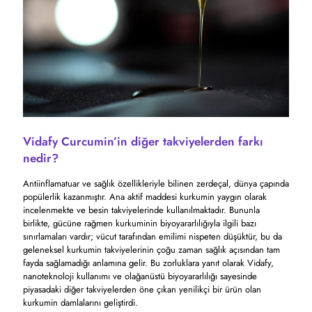
Vidafy Curcumin’in diğer takviyelerden farkı
nedir?
Antiinflamatuar ve sağlık özellikleriyle bilinen zerdeçal, dünya çapında
popülerlik kazanmıştır. Ana aktif maddesi kurkumin yaygın olarak
incelenmekte ve besin takviyelerinde kullanılmaktadır. Bununla
birlikte, gücüne rağmen kurkuminin biyoyararlılığıyla ilgili bazı
sınırlamaları vardır; vücut tarafından emilimi nispeten düşüktür, bu da
geleneksel kurkumin takviyelerinin çoğu zaman sağlık açısından tam
fayda sağlamadığı anlamına gelir. Bu zorluklara yanıt olarak Vidafy,
nanoteknoloji kullanımı ve olağanüstü biyoyararlılığı sayesinde
piyasadaki diğer takviyelerden öne çıkan yenilikçi bir ürün olan
kurkumin damlalarını geliştirdi.