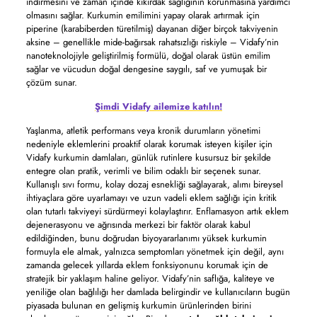
indirmesini ve zaman içinde kıkırdak sağlığının korunmasına yardımcı
olmasını sağlar. Kurkumin emilimini yapay olarak artırmak için
piperine (karabiberden türetilmiş) dayanan diğer birçok takviyenin
aksine – genellikle mide-bağırsak rahatsızlığı riskiyle – Vidafy’nin
nanoteknolojiyle geliştirilmiş formülü, doğal olarak üstün emilim
sağlar ve vücudun doğal dengesine saygılı, saf ve yumuşak bir
çözüm sunar.
Şimdi Vidafy ailemize katılın!
Yaşlanma, atletik performans veya kronik durumların yönetimi
nedeniyle eklemlerini proaktif olarak korumak isteyen kişiler için
Vidafy kurkumin damlaları, günlük rutinlere kusursuz bir şekilde
entegre olan pratik, verimli ve bilim odaklı bir seçenek sunar.
Kullanışlı sıvı formu, kolay dozaj esnekliği sağlayarak, alımı bireysel
ihtiyaçlara göre uyarlamayı ve uzun vadeli eklem sağlığı için kritik
olan tutarlı takviyeyi sürdürmeyi kolaylaştırır. Enflamasyon artık eklem
dejenerasyonu ve ağrısında merkezi bir faktör olarak kabul
edildiğinden, bunu doğrudan biyoyararlanımı yüksek kurkumin
formuyla ele almak, yalnızca semptomları yönetmek için değil, aynı
zamanda gelecek yıllarda eklem fonksiyonunu korumak için de
stratejik bir yaklaşım haline geliyor. Vidafy’nin saflığa, kaliteye ve
yeniliğe olan bağlılığı her damlada belirgindir ve kullanıcıların bugün
piyasada bulunan en gelişmiş kurkumin ürünlerinden birini