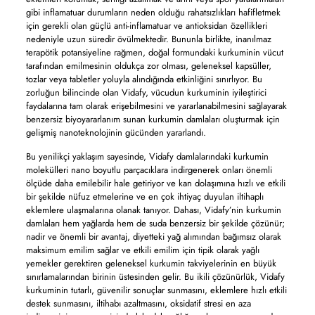
gibi inflamatuar durumların neden olduğu rahatsızlıkları hafifletmek
için gerekli olan güçlü anti-inflamatuar ve antioksidan özellikleri
nedeniyle uzun süredir övülmektedir. Bununla birlikte, inanılmaz
terapötik potansiyeline rağmen, doğal formundaki kurkuminin vücut
tarafından emilmesinin oldukça zor olması, geleneksel kapsüller,
tozlar veya tabletler yoluyla alındığında etkinliğini sınırlıyor. Bu
zorluğun bilincinde olan Vidafy, vücudun kurkuminin iyileştirici
faydalarına tam olarak erişebilmesini ve yararlanabilmesini sağlayarak
benzersiz biyoyararlanım sunan kurkumin damlaları oluşturmak için
gelişmiş nanoteknolojinin gücünden yararlandı.
Bu yenilikçi yaklaşım sayesinde, Vidafy damlalarındaki kurkumin
molekülleri nano boyutlu parçacıklara indirgenerek onları önemli
ölçüde daha emilebilir hale getiriyor ve kan dolaşımına hızlı ve etkili
bir şekilde nüfuz etmelerine ve en çok ihtiyaç duyulan iltihaplı
eklemlere ulaşmalarına olanak tanıyor. Dahası, Vidafy’nin kurkumin
damlaları hem yağlarda hem de suda benzersiz bir şekilde çözünür;
nadir ve önemli bir avantaj, diyetteki yağ alımından bağımsız olarak
maksimum emilim sağlar ve etkili emilim için tipik olarak yağlı
yemekler gerektiren geleneksel kurkumin takviyelerinin en büyük
sınırlamalarından birinin üstesinden gelir. Bu ikili çözünürlük, Vidafy
kurkuminin tutarlı, güvenilir sonuçlar sunmasını, eklemlere hızlı etkili
destek sunmasını, iltihabı azaltmasını, oksidatif stresi en aza