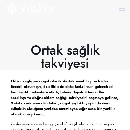
Ortak sağlık
takviyesi
Eklem sağlığını doğal olarak desteklemek hiç bu kadar
önemli olmamıştı, özellikle de daha fazla insan geleneksel
farmasötik tedavilere etkili, bilime dayalı alternatifler
aradıkça ve doğru eklem sağlığı takviyesini seçmeye gelince,
Vidafy kurkumin damlaları, doğal sağlıklı yaşamda neyin
mümkün olduğunu yeniden tanımlayan çığır açan bir yenilik
olarak öne çıkıyor.
Zerdeçaldan elde edilen güçlü aktif bileşik olan kurkumin, sağlıklı
eklemleri korumak, sertliği azaltmak ve artrit veya spor yaralanmaları