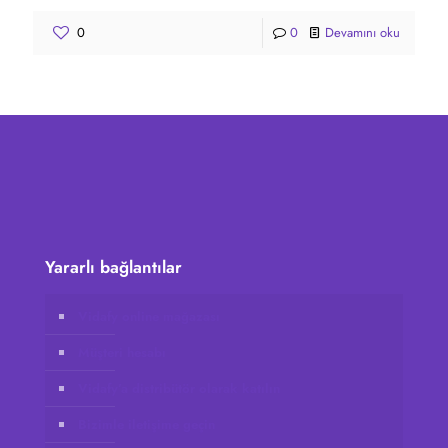
0
0
Devamını oku
Yararlı bağlantılar
Vidafy online mağazası
Müşteri hesabı
Vidafy’a distribütör olarak katılın
Bizimle iletişime geçin