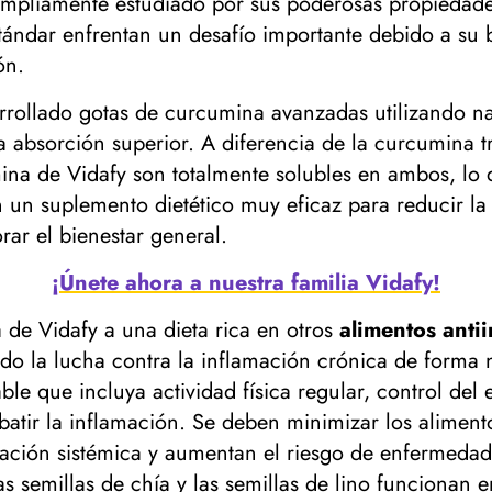
pliamente estudiado por sus poderosas propiedades 
ndar enfrentan un desafío importante debido a su ba
ón.
sarrollado gotas de curcumina avanzadas utilizando 
 absorción superior. A diferencia de la curcumina t
na de Vidafy son totalmente solubles en ambos, lo 
 en un suplemento dietético muy eficaz para reducir la
rar el bienestar general.
¡Únete ahora a nuestra familia Vidafy!
 de Vidafy a una dieta rica en otros
alimentos anti
tando la lucha contra la inflamación crónica de form
le que incluya actividad física regular, control del 
tir la inflamación. Se deben minimizar los alimento
amación sistémica y aumentan el riesgo de enfermeda
s semillas de chía y las semillas de lino funcionan