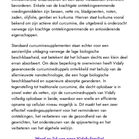
bevorderen. Enkele van de krachtigste ontstekingsremmende
voedingsmiddelen zijn bessen, vette vis, bladgroenten, noten,
zaden, olijfolie, gember en kurkuma. Hiervan staat kurkuma vooral
bekend om zijn actieve stof curcumine, die uitgebreid is onderzocht
vanwege zijn krachtige ontstekingsremmende en antioxiderende
eigenschappen.
Standaard curcuminesupplementen staan ​​echter voor een
aanzienlijke uitdaging vanwege de lage biologische
beschikbaarheid, wat betekent dat het lichaam slechts een klein deel
ervan absorbeert. Om deze beperking te overwinnen heeft Vidafy
geavanceerde curcuminedruppels ontwikkeld met behulp van de
allernieuwste nanotechnologie, die een hoge biologische
beschikbaarheid en superieure absorptie garanderen. In
tegenstelling tot traditionele curcumine, die slecht oplosbaar is in
zowel water als vetten, zijn de curcuminedruppels van Vidafy
volledig oplosbaar in beide, waardoor een snelle en efficiënte
opname op cellulair niveau mogelijk is. Dit maakt het een zeer
effectief voedingssupplement voor het verminderen van
ontstekingen, het verbeteren van de gezondheid van de
gewrichten, het ondersteunen van de spijsvertering en het
verbeteren van het algehele welzijn.
Word nu lid van onze Vidafy-familie!