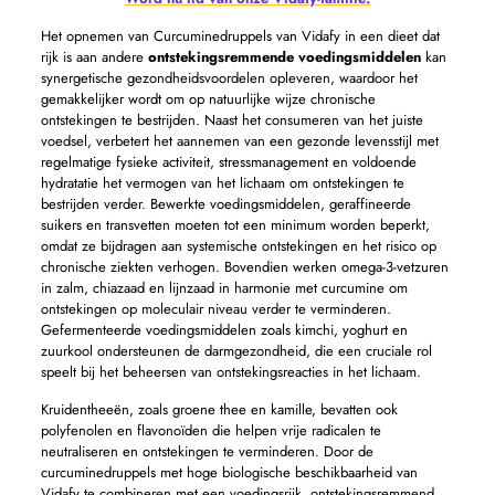
Het opnemen van Curcuminedruppels van Vidafy in een dieet dat
rijk is aan andere
ontstekingsremmende voedingsmiddelen
kan
synergetische gezondheidsvoordelen opleveren, waardoor het
gemakkelijker wordt om op natuurlijke wijze chronische
ontstekingen te bestrijden. Naast het consumeren van het juiste
voedsel, verbetert het aannemen van een gezonde levensstijl met
regelmatige fysieke activiteit, stressmanagement en voldoende
hydratatie het vermogen van het lichaam om ontstekingen te
bestrijden verder. Bewerkte voedingsmiddelen, geraffineerde
suikers en transvetten moeten tot een minimum worden beperkt,
omdat ze bijdragen aan systemische ontstekingen en het risico op
chronische ziekten verhogen. Bovendien werken omega-3-vetzuren
in zalm, chiazaad en lijnzaad in harmonie met curcumine om
ontstekingen op moleculair niveau verder te verminderen.
Gefermenteerde voedingsmiddelen zoals kimchi, yoghurt en
zuurkool ondersteunen de darmgezondheid, die een cruciale rol
speelt bij het beheersen van ontstekingsreacties in het lichaam.
Kruidentheeën, zoals groene thee en kamille, bevatten ook
polyfenolen en flavonoïden die helpen vrije radicalen te
neutraliseren en ontstekingen te verminderen. Door de
curcuminedruppels met hoge biologische beschikbaarheid van
Vidafy te combineren met een voedingsrijk, ontstekingsremmend