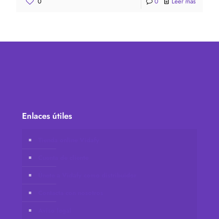
0
0
Leer más
Enlaces útiles
Tienda online Vidafy
Cuenta de cliente
Únete a Vidafy como distribuidor
Contacta con nosotros
Aviso legal