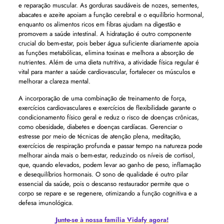
e reparação muscular. As gorduras saudáveis ​​​​de nozes, sementes,
abacates e azeite apoiam a função cerebral e o equilíbrio hormonal,
enquanto os alimentos ricos em fibras ajudam na digestão e
promovem a saúde intestinal. A hidratação é outro componente
crucial do bem-estar, pois beber água suficiente diariamente apoia
as funções metabólicas, elimina toxinas e melhora a absorção de
nutrientes. Além de uma dieta nutritiva, a atividade física regular é
vital para manter a saúde cardiovascular, fortalecer os músculos e
melhorar a clareza mental.
A incorporação de uma combinação de treinamento de força,
exercícios cardiovasculares e exercícios de flexibilidade garante o
condicionamento físico geral e reduz o risco de doenças crônicas,
como obesidade, diabetes e doenças cardíacas. Gerenciar o
estresse por meio de técnicas de atenção plena, meditação,
exercícios de respiração profunda e passar tempo na natureza pode
melhorar ainda mais o bem-estar, reduzindo os níveis de cortisol,
que, quando elevados, podem levar ao ganho de peso, inflamação
e desequilíbrios hormonais. O sono de qualidade é outro pilar
essencial da saúde, pois o descanso restaurador permite que o
corpo se repare e se regenere, otimizando a função cognitiva e a
defesa imunológica.
Junte-se à nossa família Vidafy agora!